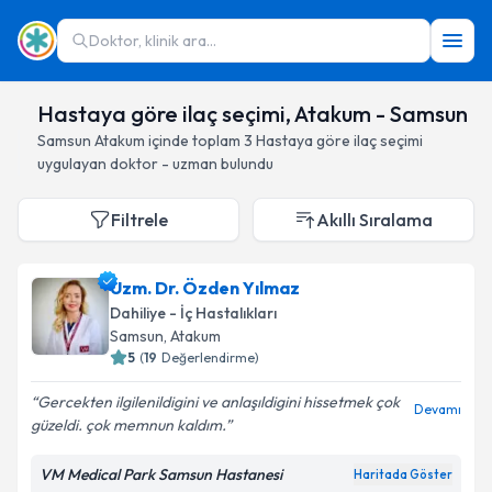
Doktor, klinik ara...
Hastaya göre ilaç seçimi, Atakum - Samsun
Samsun
Atakum
içinde toplam
3
Hastaya göre ilaç seçimi
uygulayan doktor - uzman bulundu
Filtrele
Akıllı Sıralama
Uzm. Dr. Özden Yılmaz
Dahiliye - İç Hastalıkları
Samsun
, Atakum
5
(
19
Değerlendirme)
Gercekten ilgilenildigini ve anlaşıldigini hissetmek çok
Devamı
güzeldi. çok memnun kaldım.
VM Medical Park Samsun Hastanesi
Haritada Göster