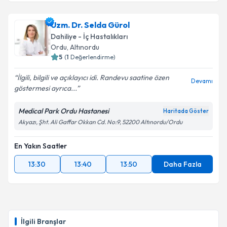
Uzm. Dr. Yüksel Kaş
için randevu takvimi talebi
Uzm. Dr. Selda Gürol
oluşturun. Size bu uzmandan randevu almanız için bir
Dahiliye - İç Hastalıkları
takvim hazırlandığında e-posta ile bilgilendireceğiz.
Ordu
, Altınordu
5
(
1
Değerlendirme)
E-posta Adresiniz
İlgili, bilgili ve açıklayıcı idi. Randevu saatine özen
Devamı
göstermesi ayrıca...
Medical Park Ordu Hastanesi
Haritada Göster
Kişisel verilerimin işlenmesine ilişkin
Aydınlatma
Akyazı, Şht. Ali Gaffar Okkan Cd. No:9, 52200 Altınordu/Ordu
Metni
'ni okudum ve kişisel verilerimin belirtilen
kapsamda işlenmesini kabul ediyorum.
En Yakın Saatler
13:30
13:40
13:50
Daha Fazla
Takvim Talebini Gönder
İlgili Branşlar