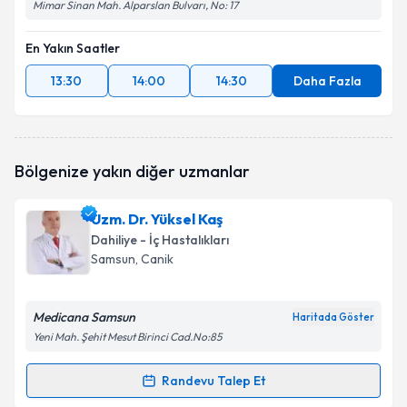
Mimar Sinan Mah. Alparslan Bulvarı, No: 17
En Yakın Saatler
13:30
14:00
14:30
Daha Fazla
Bölgenize yakın diğer uzmanlar
Uzm. Dr. Yüksel Kaş
Dahiliye - İç Hastalıkları
Samsun
, Canik
Medicana Samsun
Haritada Göster
Yeni Mah. Şehit Mesut Birinci Cad.No:85
Randevu Talep Et
Randevu Takvimi Talebi