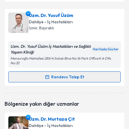
Uzm. Dr. Nurettin İnanç
için randevu takvimi talebi
Uzm. Dr. Yusuf Üzüm
oluşturun. Size bu uzmandan randevu almanız için bir
Dahiliye - İç Hastalıkları
takvim hazırlandığında e-posta ile bilgilendireceğiz.
İzmir
, Bayraklı
E-posta Adresiniz
Uzm. Dr. Yusuf Üzüm İç Hastalıkları ve Sağlıklı
Haritada Göster
Yaşam Kliniği
Mansuroğlu Mahallesi 288/4 Sokak Bina No:16 Park Office K:4 Ofis
No:32
Kişisel verilerimin işlenmesine ilişkin
Aydınlatma
Metni
'ni okudum ve kişisel verilerimin belirtilen
Randevu Talep Et
kapsamda işlenmesini kabul ediyorum.
Randevu Takvimi Talebi
Takvim Talebini Gönder
Uzm. Dr. Yusuf Üzüm
için randevu takvimi talebi
Bölgenize yakın diğer uzmanlar
oluşturun. Size bu uzmandan randevu almanız için bir
takvim hazırlandığında e-posta ile bilgilendireceğiz.
Uzm. Dr. Murtaza Çit
E-posta Adresiniz
Dahiliye - İç Hastalıkları