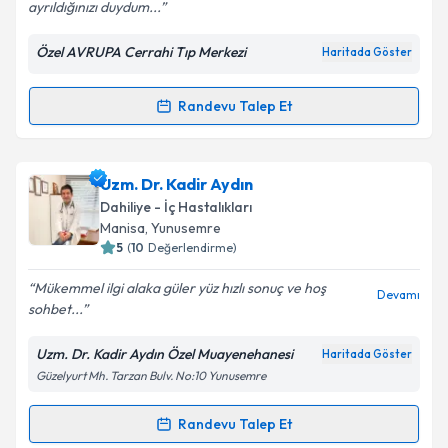
ayrıldığınızı duydum...
Özel AVRUPA Cerrahi Tıp Merkezi
Haritada Göster
Kişisel verilerimin işlenmesine ilişkin
Aydınlatma
Metni
'ni okudum ve kişisel verilerimin belirtilen
kapsamda işlenmesini kabul ediyorum.
Randevu Talep Et
Randevu Takvimi Talebi
Takvim Talebini Gönder
Uzm. Dr. Hakan Demirel
için randevu takvimi talebi
Uzm. Dr. Kadir Aydın
oluşturun. Size bu uzmandan randevu almanız için bir
Dahiliye - İç Hastalıkları
takvim hazırlandığında e-posta ile bilgilendireceğiz.
Manisa
, Yunusemre
5
(
10
Değerlendirme)
E-posta Adresiniz
Mükemmel ilgi alaka güler yüz hızlı sonuç ve hoş
Devamı
sohbet...
Uzm. Dr. Kadir Aydın Özel Muayenehanesi
Haritada Göster
Kişisel verilerimin işlenmesine ilişkin
Aydınlatma
Güzelyurt Mh. Tarzan Bulv. No:10 Yunusemre
Metni
'ni okudum ve kişisel verilerimin belirtilen
kapsamda işlenmesini kabul ediyorum.
Randevu Talep Et
Randevu Takvimi Talebi