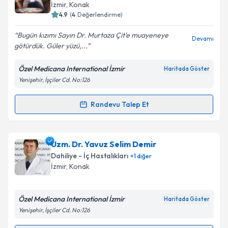
İzmir
, Konak
4.9
(
4
Değerlendirme)
Bugün kızımı Sayın Dr. Murtaza Çit'e muayeneye
Kişisel verilerimin işlenmesine ilişkin
Aydınlatma
Devamı
götürdük. Güler yüzü,...
Metni
'ni okudum ve kişisel verilerimin belirtilen
kapsamda işlenmesini kabul ediyorum.
Özel Medicana International İzmir
Haritada Göster
Yenişehir, İşçiler Cd. No:126
Takvim Talebini Gönder
Randevu Talep Et
Randevu Takvimi Talebi
Uzm. Dr. Murtaza Çit
için randevu takvimi talebi
Uzm. Dr. Yavuz Selim Demir
oluşturun. Size bu uzmandan randevu almanız için bir
Dahiliye - İç Hastalıkları
+
1
diğer
takvim hazırlandığında e-posta ile bilgilendireceğiz.
İzmir
, Konak
E-posta Adresiniz
Özel Medicana International İzmir
Haritada Göster
Yenişehir, İşçiler Cd. No:126