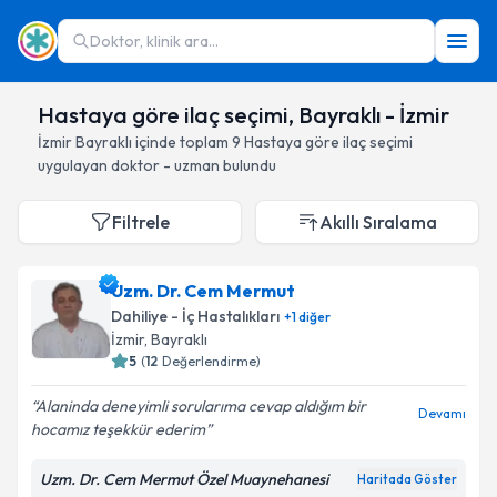
Doktor, klinik ara...
Hastaya göre ilaç seçimi, Bayraklı - İzmir
İzmir
Bayraklı
içinde toplam
9
Hastaya göre ilaç seçimi
uygulayan doktor - uzman bulundu
Filtrele
Akıllı Sıralama
Uzm. Dr. Cem Mermut
Dahiliye - İç Hastalıkları
+
1
diğer
İzmir
, Bayraklı
5
(
12
Değerlendirme)
Alaninda deneyimli sorularıma cevap aldığım bir
Devamı
hocamız teşekkür ederim
Uzm. Dr. Cem Mermut Özel Muaynehanesi
Haritada Göster