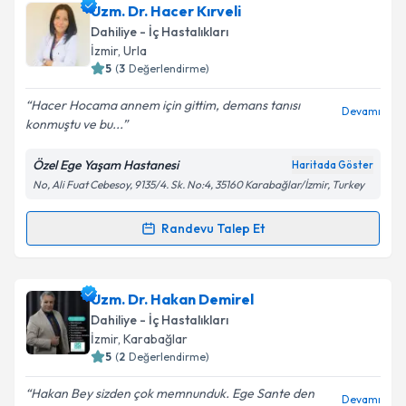
Uzm. Dr. Hacer Kırveli
Dahiliye - İç Hastalıkları
İzmir
, Urla
5
(
3
Değerlendirme)
Hacer Hocama annem için gittim, demans tanısı
Devamı
konmuştu ve bu...
Özel Ege Yaşam Hastanesi
Haritada Göster
No, Ali Fuat Cebesoy, 9135/4. Sk. No:4, 35160 Karabağlar/İzmir, Turkey
Randevu Talep Et
Randevu Takvimi Talebi
Uzm. Dr. Hacer Kırveli
için randevu takvimi talebi
Uzm. Dr. Hakan Demirel
oluşturun. Size bu uzmandan randevu almanız için bir
Dahiliye - İç Hastalıkları
takvim hazırlandığında e-posta ile bilgilendireceğiz.
İzmir
, Karabağlar
5
(
2
Değerlendirme)
E-posta Adresiniz
Hakan Bey sizden çok memnunduk. Ege Sante den
Devamı