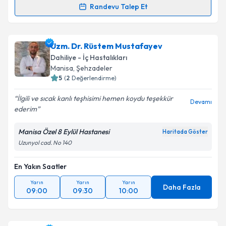
Kişisel verilerimin işlenmesine ilişkin
Aydınlatma
Randevu Talep Et
Randevu Takvimi Talebi
Metni
'ni okudum ve kişisel verilerimin belirtilen
kapsamda işlenmesini kabul ediyorum.
Uzm. Dr. Yavuz Selim Demir
için randevu takvimi
Uzm. Dr. Rüstem Mustafayev
talebi oluşturun. Size bu uzmandan randevu almanız
Takvim Talebini Gönder
Dahiliye - İç Hastalıkları
için bir takvim hazırlandığında e-posta ile
Manisa
, Şehzadeler
bilgilendireceğiz.
5
(
2
Değerlendirme)
E-posta Adresiniz
İlgili ve sıcak kanlı teşhisimi hemen koydu teşekkür
Devamı
ederim
Manisa Özel 8 Eylül Hastanesi
Haritada Göster
Uzunyol cad. No 140
Kişisel verilerimin işlenmesine ilişkin
Aydınlatma
Metni
'ni okudum ve kişisel verilerimin belirtilen
kapsamda işlenmesini kabul ediyorum.
En Yakın Saatler
Yarın
Yarın
Yarın
Daha Fazla
09:00
09:30
10:00
Takvim Talebini Gönder