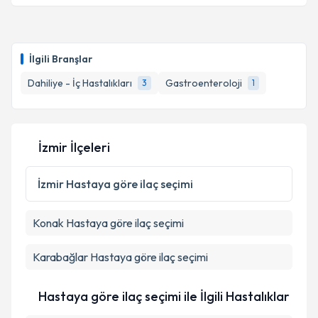
Takvim Talebini Gönder
Uzm. Dr. Kadir Aydın
için randevu takvimi talebi
oluşturun. Size bu uzmandan randevu almanız için bir
İlgili Branşlar
takvim hazırlandığında e-posta ile bilgilendireceğiz.
Dahiliye - İç Hastalıkları
Gastroenteroloji
3
1
E-posta Adresiniz
İzmir İlçeleri
Kişisel verilerimin işlenmesine ilişkin
Aydınlatma
Metni
'ni okudum ve kişisel verilerimin belirtilen
İzmir
Hastaya göre ilaç seçimi
kapsamda işlenmesini kabul ediyorum.
Konak
Hastaya göre ilaç seçimi
Takvim Talebini Gönder
Karabağlar
Hastaya göre ilaç seçimi
Hastaya göre ilaç seçimi ile İlgili Hastalıklar