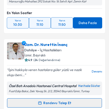
Mansuroğlu Mahallesi 292 Sokak No: 16 Selvili Apt. Zemin Kat
En Yakın Saatler
Yarın
Yarın
Yarın
Daha Fazla
10:30
11:10
11:50
Uzm. Dr. Nurettin İnanç
Dahiliye - İç Hastalıkları
İzmir
, Bayraklı
4.9
(
24
Değerlendirme)
İşini hakkıyla veren hastalara güler yüzlü ve nazik
Devamı
oluşu beni...
Özel Batı Anadolu Hastanesi Central Hospıtal
Haritada Göster
Fuat Edip Baksi, Zeki Yavaş Sk. 2/2, 35540 Bayraklı/İzmir, Turkey
Randevu Talep Et
Randevu Takvimi Talebi