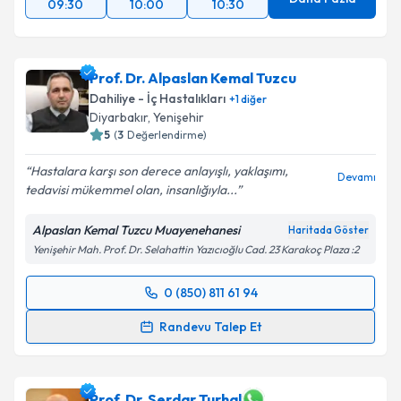
09:30
10:00
10:30
Prof. Dr. Alpaslan Kemal Tuzcu
Dahiliye - İç Hastalıkları
+
1
diğer
Diyarbakır
, Yenişehir
5
(
3
Değerlendirme)
Hastalara karşı son derece anlayışlı, yaklaşımı,
Devamı
tedavisi mükemmel olan, insanlığıyla...
Alpaslan Kemal Tuzcu Muayenehanesi
Haritada Göster
Yenişehir Mah. Prof. Dr. Selahattin Yazıcıoğlu Cad. 23 Karakoç Plaza :2
0 (850) 811 61 94
Randevu Takvimi Talebi
Randevu Talep Et
Prof. Dr. Alpaslan Kemal Tuzcu
için randevu takvimi
talebi oluşturun. Size bu uzmandan randevu almanız
için bir takvim hazırlandığında e-posta ile
Prof. Dr. Serdar Turhal