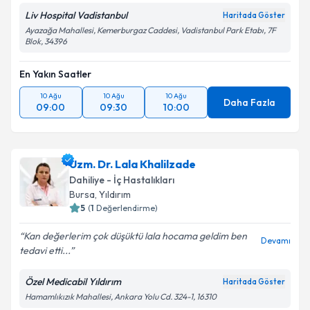
Liv Hospital Vadistanbul
Haritada Göster
Ayazağa Mahallesi, Kemerburgaz Caddesi, Vadistanbul Park Etabı, 7F
Blok, 34396
En Yakın Saatler
10 Ağu
10 Ağu
10 Ağu
Daha Fazla
09:00
09:30
10:00
Uzm. Dr. Lala Khalilzade
Dahiliye - İç Hastalıkları
Bursa
, Yıldırım
5
(
1
Değerlendirme)
Kan değerlerim çok düşüktü lala hocama geldim ben
Devamı
tedavi etti...
Özel Medicabil Yıldırım
Haritada Göster
Hamamlıkızık Mahallesi, Ankara Yolu Cd. 324-1, 16310