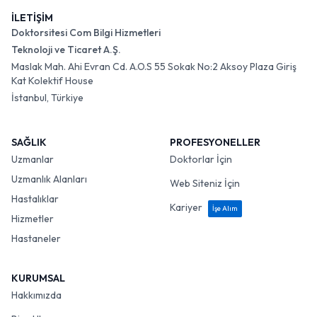
İLETİŞİM
Doktorsitesi Com Bilgi Hizmetleri
Teknoloji ve Ticaret A.Ş.
Maslak Mah. Ahi Evran Cd. A.O.S 55 Sokak No:2 Aksoy Plaza Giriş
Kat Kolektif House
İstanbul, Türkiye
SAĞLIK
PROFESYONELLER
Uzmanlar
Doktorlar İçin
Uzmanlık Alanları
Web Siteniz İçin
Hastalıklar
Kariyer
İşe Alım
Hizmetler
Hastaneler
KURUMSAL
Hakkımızda