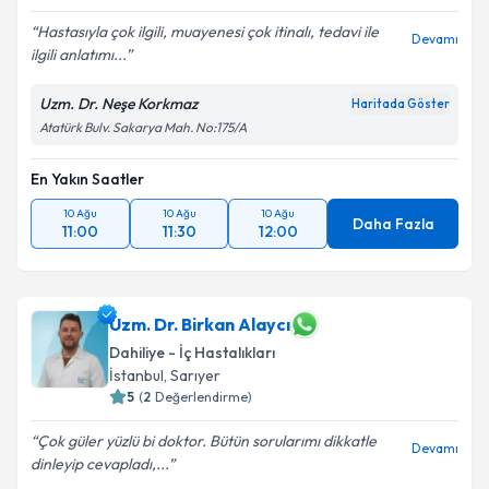
Hastasıyla çok ilgili, muayenesi çok itinalı, tedavi ile
Devamı
ilgili anlatımı...
Kişisel verilerimin işlenmesine ilişkin
Aydınlatma
Metni
'ni okudum ve kişisel verilerimin belirtilen
Uzm. Dr. Neşe Korkmaz
Haritada Göster
kapsamda işlenmesini kabul ediyorum.
Atatürk Bulv. Sakarya Mah. No:175/A
En Yakın Saatler
Takvim Talebini Gönder
10 Ağu
10 Ağu
10 Ağu
Daha Fazla
11:00
11:30
12:00
Uzm. Dr. Birkan Alaycı
Dahiliye - İç Hastalıkları
İstanbul
, Sarıyer
5
(
2
Değerlendirme)
Çok güler yüzlü bi doktor. Bütün sorularımı dikkatle
Devamı
dinleyip cevapladı,...