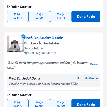
En Yakın Saatler
10 Ağu
10 Ağu
10 Ağu
Daha Fazla
14:00
14:30
15:00
Prof. Dr. Sedat Demir
Dahiliye - İç Hastalıkları
Bursa
, Nilüfer
5
(
21
Değerlendirme)
Ben ilk defa tanıştım aşırı memnun kaldım iyiki buldum
Devamı
sizi...
Prof. Dr. Sedat Demir
Haritada Göster
Odunluk Mah. Liman Cad. Kızılay Plaza İş Merkezi 17/20
En Yakın Saatler
10 Ağu
11 Ağu
12 Ağu
Daha Fazla
14:00
14:00
14:00