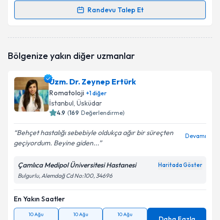
Randevu Talep Et
Randevu Takvimi Talebi
Prof. Dr. Aygül Çelik
için randevu takvimi talebi
Bölgenize yakın diğer uzmanlar
oluşturun. Size bu uzmandan randevu almanız için bir
takvim hazırlandığında e-posta ile bilgilendireceğiz.
Uzm. Dr. Zeynep Ertürk
E-posta Adresiniz
Romatoloji
+
1
diğer
İstanbul
, Üsküdar
4.9
(
169
Değerlendirme)
Behçet hastalığı sebebiyle oldukça ağır bir süreçten
Kişisel verilerimin işlenmesine ilişkin
Aydınlatma
Devamı
geçiyordum. Beyine giden...
Metni
'ni okudum ve kişisel verilerimin belirtilen
kapsamda işlenmesini kabul ediyorum.
Çamlıca Medipol Üniversitesi Hastanesi
Haritada Göster
Bulgurlu, Alemdağ Cd No:100, 34696
Takvim Talebini Gönder
En Yakın Saatler
10 Ağu
10 Ağu
10 Ağu
Daha Fazla