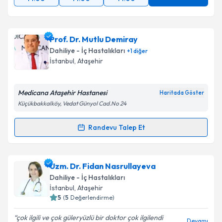
Prof. Dr. Mutlu Demiray
Dahiliye - İç Hastalıkları
+
1
diğer
İstanbul
, Ataşehir
Medicana Ataşehir Hastanesi
Haritada Göster
Küçükbakkalköy, Vedat Günyol Cad.No 24
Randevu Talep Et
Randevu Takvimi Talebi
Prof. Dr. Mutlu Demiray
için randevu takvimi talebi
Uzm. Dr. Fidan Nasrullayeva
oluşturun. Size bu uzmandan randevu almanız için bir
Dahiliye - İç Hastalıkları
takvim hazırlandığında e-posta ile bilgilendireceğiz.
İstanbul
, Ataşehir
5
(
5
Değerlendirme)
E-posta Adresiniz
çok ilgili ve çok güleryüzlü bir doktor çok ilgilendi
Devamı