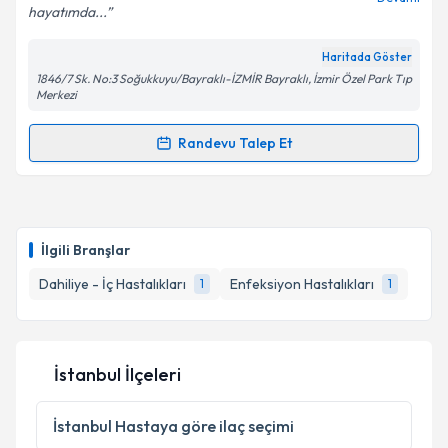
hayatımda...
Haritada Göster
Kişisel verilerimin işlenmesine ilişkin
Aydınlatma
1846/7 Sk. No:3 Soğukkuyu/Bayraklı-İZMİR Bayraklı, İzmir Özel Park Tıp
Metni
'ni okudum ve kişisel verilerimin belirtilen
Merkezi
kapsamda işlenmesini kabul ediyorum.
Randevu Talep Et
Randevu Takvimi Talebi
Takvim Talebini Gönder
Uzm. Dr. Fidan Nasrullayeva
için randevu takvimi
talebi oluşturun. Size bu uzmandan randevu almanız
İlgili Branşlar
için bir takvim hazırlandığında e-posta ile
bilgilendireceğiz.
Dahiliye - İç Hastalıkları
Enfeksiyon Hastalıkları
1
1
E-posta Adresiniz
İstanbul İlçeleri
Kişisel verilerimin işlenmesine ilişkin
Aydınlatma
İstanbul
Hastaya göre ilaç seçimi
Metni
'ni okudum ve kişisel verilerimin belirtilen