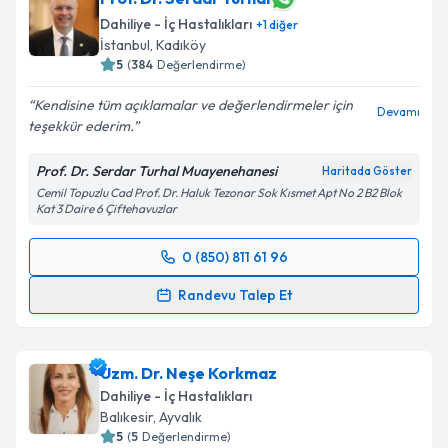
bilgilendireceğiz.
Dahiliye - İç Hastalıkları
+
1
diğer
İstanbul
, Kadıköy
E-posta Adresiniz
5
(
384
Değerlendirme)
Kendisine tüm açıklamalar ve değerlendirmeler için
Devamı
teşekkür ederim.
Kişisel verilerimin işlenmesine ilişkin
Aydınlatma
Prof. Dr. Serdar Turhal Muayenehanesi
Haritada Göster
Metni
'ni okudum ve kişisel verilerimin belirtilen
Cemil Topuzlu Cad Prof. Dr. Haluk Tezonar Sok Kısmet Apt No 2 B2 Blok
kapsamda işlenmesini kabul ediyorum.
Kat 3 Daire 6 Çiftehavuzlar
Takvim Talebini Gönder
0 (850) 811 61 96
Randevu Takvimi Talebi
Randevu Talep Et
Prof. Dr. Serdar Turhal
için randevu takvimi talebi
oluşturun. Size bu uzmandan randevu almanız için bir
Uzm. Dr. Neşe Korkmaz
takvim hazırlandığında e-posta ile bilgilendireceğiz.
Dahiliye - İç Hastalıkları
E-posta Adresiniz
Balıkesir
, Ayvalık
5
(
5
Değerlendirme)