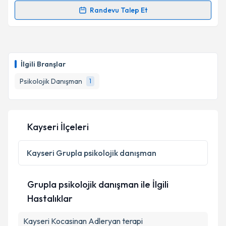
Randevu Talep Et
Randevu Takvimi Talebi
Uzm. Psk. Dan. İbrahim Kılınç
için randevu takvimi
talebi oluşturun. Size bu uzmandan randevu almanız
İlgili Branşlar
için bir takvim hazırlandığında e-posta ile
bilgilendireceğiz.
Psikolojik Danışman
1
E-posta Adresiniz
Kayseri İlçeleri
Kişisel verilerimin işlenmesine ilişkin
Aydınlatma
Kayseri
Grupla psikolojik danışman
Metni
'ni okudum ve kişisel verilerimin belirtilen
kapsamda işlenmesini kabul ediyorum.
Grupla psikolojik danışman ile İlgili
Hastalıklar
Takvim Talebini Gönder
Kayseri Kocasinan Adleryan terapi