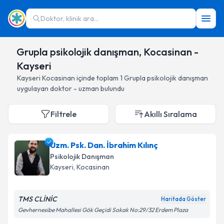
Doktor, klinik ara...
Grupla psikolojik danışman, Kocasinan -
Kayseri
Kayseri
Kocasinan
içinde toplam
1
Grupla psikolojik danışman
uygulayan doktor - uzman bulundu
Filtrele
Akıllı Sıralama
Uzm. Psk. Dan. İbrahim Kılınç
Psikolojik Danışman
Kayseri
, Kocasinan
TMS CLİNİC
Haritada Göster
Gevhernesibe Mahallesi Gök Geçidi Sokak No:29/32 Erdem Plaza