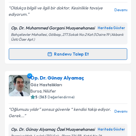
Oldukça bilgili ve ilgili bir doktor. Kesinlikle tavsiye
Devamı
ediyorum.
Op. Dr. Muhammed Gorgani Muayenehanesi
Haritada Göster
Bahçelievler Mahallesi, Gölbaşı, 277.Sokak No:2 Kat:3 Daire:19 (Akbank
Üstü Özer Apt.)
Randevu Talep Et
Randevu Takvimi Talebi
Op. Dr. Muhammed Gorgani
için randevu takvimi
Op. Dr. Günay Alyamaç
talebi oluşturun. Size bu uzmandan randevu almanız
Göz Hastalıkları
için bir takvim hazırlandığında e-posta ile
Bursa
, Nilüfer
bilgilendireceğiz.
5
(
363
Değerlendirme)
E-posta Adresiniz
Oğlumuzu yıldır” sonsuz güvenle “ kendisi takip ediyor.
Devamı
Gerek...
Op. Dr. Günay Alyamaç Özel Muayenehanesi
Haritada Göster
İhsaniye Mah. Leylak (110) Sok., Plaza 224 5B , Kat:6 No:26