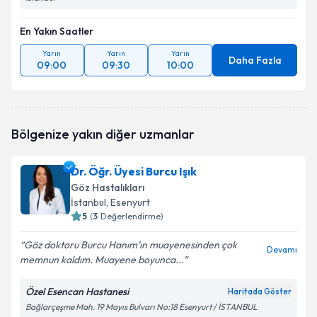
En Yakın Saatler
Yarın
Yarın
Yarın
Daha Fazla
09:00
09:30
10:00
Bölgenize yakın diğer uzmanlar
Dr. Öğr. Üyesi Burcu Işık
Göz Hastalıkları
İstanbul
, Esenyurt
5
(
3
Değerlendirme)
Göz doktoru Burcu Hanım’ın muayenesinden çok
Devamı
memnun kaldım. Muayene boyunca...
Özel Esencan Hastanesi
Haritada Göster
Bağlarçeşme Mah. 19 Mayıs Bulvarı No:18 Esenyurt / İSTANBUL