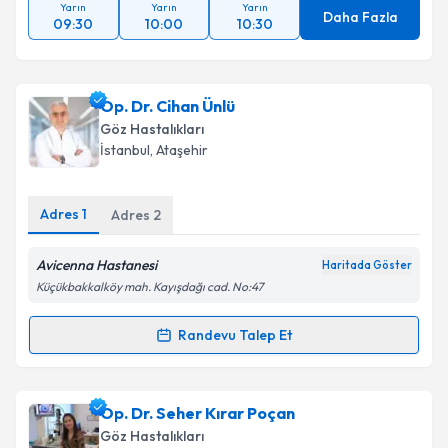
Yarın
Yarın
Yarın
Daha Fazla
09:30
10:00
10:30
Op. Dr. Cihan Ünlü
Göz Hastalıkları
İstanbul
, Ataşehir
Adres
1
Adres
2
Avicenna Hastanesi
Haritada Göster
Küçükbakkalköy mah. Kayışdağı cad. No:47
Randevu Talep Et
Randevu Takvimi Talebi
Op. Dr. Cihan Ünlü
için randevu takvimi talebi
Op. Dr. Seher Kırar Poçan
oluşturun. Size bu uzmandan randevu almanız için bir
Göz Hastalıkları