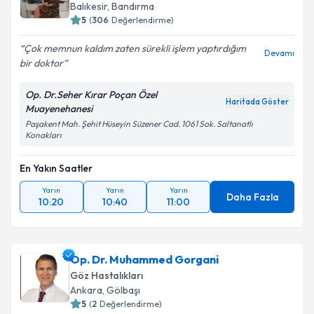
takvim hazırlandığında e-posta ile bilgilendireceğiz.
Balıkesir
, Bandırma
5
(
306
Değerlendirme)
E-posta Adresiniz
Çok memnun kaldım zaten sürekli işlem yaptırdığım
Devamı
bir doktor
Op. Dr.Seher Kırar Poçan Özel
Kişisel verilerimin işlenmesine ilişkin
Aydınlatma
Haritada Göster
Muayenehanesi
Metni
'ni okudum ve kişisel verilerimin belirtilen
Paşakent Mah. Şehit Hüseyin Süzener Cad. 1061 Sok. Saltanatlı
kapsamda işlenmesini kabul ediyorum.
Konakları
En Yakın Saatler
Takvim Talebini Gönder
Yarın
Yarın
Yarın
Daha Fazla
10:20
10:40
11:00
Op. Dr. Muhammed Gorgani
Göz Hastalıkları
Ankara
, Gölbaşı
5
(
2
Değerlendirme)