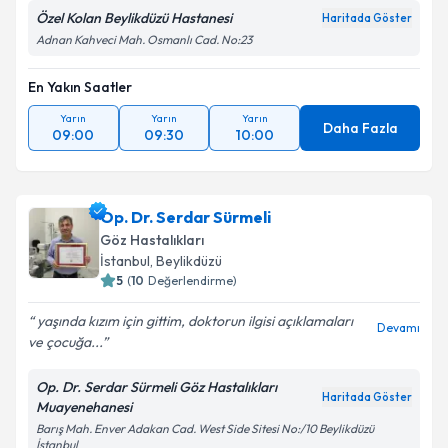
Özel Kolan Beylikdüzü Hastanesi
Haritada Göster
Adnan Kahveci Mah. Osmanlı Cad. No:23
En Yakın Saatler
Yarın
Yarın
Yarın
Daha Fazla
09:00
09:30
10:00
Op. Dr. Serdar Sürmeli
Göz Hastalıkları
İstanbul
, Beylikdüzü
5
(
10
Değerlendirme)
yaşında kızım için gittim, doktorun ilgisi açıklamaları
Devamı
ve çocuğa...
Op. Dr. Serdar Sürmeli Göz Hastalıkları
Haritada Göster
Muayenehanesi
Barış Mah. Enver Adakan Cad. West Side Sitesi No:/10 Beylikdüzü
İstanbul