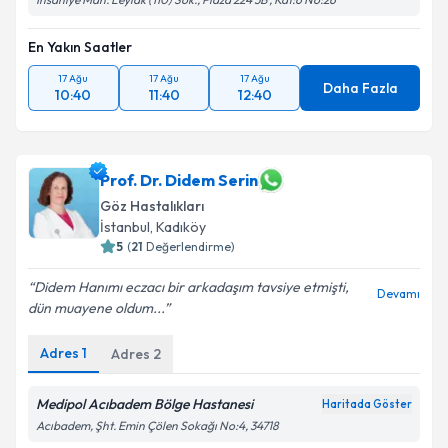
Kişisel verilerimin işlenmesine ilişkin
Aydınlatma
Metni
'ni okudum ve kişisel verilerimin belirtilen
kapsamda işlenmesini kabul ediyorum.
En Yakın Saatler
17 Ağu
17 Ağu
17 Ağu
Daha Fazla
10:40
11:40
12:40
Takvim Talebini Gönder
Prof. Dr. Didem Serin
Göz Hastalıkları
İstanbul
, Kadıköy
5
(
21
Değerlendirme)
Didem Hanımı eczacı bir arkadaşım tavsiye etmişti,
Devamı
dün muayene oldum...
Adres
1
Adres
2
Medipol Acıbadem Bölge Hastanesi
Haritada Göster
Acıbadem, Şht. Emin Çölen Sokağı No:4, 34718