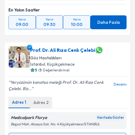
En Yakın Saatler
Yarın
Yarın
Yarın
Daha Fazla
09:00
09:30
10:00
Prof. Dr. Ali Rıza Cenk Çelebi
Göz Hastalıkları
İstanbul
, Küçükçekmece
5
(
5
Değerlendirme)
Yeryüzünün kanatsız meleği Prof. Dr. Ali Rıza Cenk
Devamı
Çelebi. Biz...
Adres
1
Adres
2
Medicalpark Florya
Haritada Göster
Beşyol Mah. Akasya Sok. No. 4 Küçükçekmece İSTANBUL