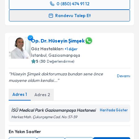
0 (850) 474 91 12
Randevu Takvimi Talebi
Randevu Talep Et
Prof. Dr. Ali Rıza Cenk Çelebi
için randevu takvimi
talebi oluşturun. Size bu uzmandan randevu almanız
için bir takvim hazırlandığında e-posta ile
Op. Dr. Hüseyin Şimşek
bilgilendireceğiz.
Göz Hastalıkları
+
1
diğer
İstanbul
, Gaziosmanpaşa
E-posta Adresiniz
5
(
30
Değerlendirme)
Hüseyin Şimşek doktorumuza bundan sene önce
Devamı
muayene oldum kendisi...
Kişisel verilerimin işlenmesine ilişkin
Aydınlatma
Adres
1
Adres
2
Metni
'ni okudum ve kişisel verilerimin belirtilen
kapsamda işlenmesini kabul ediyorum.
İSÜ Medical Park Gaziosmanpaşa Hastanesi
Haritada Göster
Merkez Mah. Çukurçeşme Cad. No: 57-59
Takvim Talebini Gönder
En Yakın Saatler