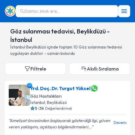
Doktor, klinik ara...
Göz sulanması tedavisi, Beylikdüzü -
İstanbul
İstanbul
Beylikdüzü
içinde toplam
10
Göz sulanması tedavisi
uygulayan doktor - uzman bulundu
Filtrele
Akıllı Sıralama
Yrd. Doç. Dr. Turgut Yüksel
Göz Hastalıkları
İstanbul
, Beylikdüzü
5
(
36
Değerlendirme)
Ameliyat öncesinden başlayarak gösterdiği ilgi, güven
Devamı
veren yaklaşımı, açıklayıcı bilgilendirmeleri...