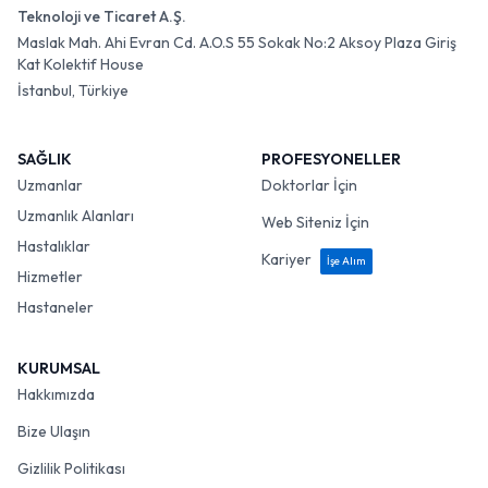
Teknoloji ve Ticaret A.Ş.
Maslak Mah. Ahi Evran Cd. A.O.S 55 Sokak No:2 Aksoy Plaza Giriş
Kat Kolektif House
İstanbul, Türkiye
SAĞLIK
PROFESYONELLER
Uzmanlar
Doktorlar İçin
Uzmanlık Alanları
Web Siteniz İçin
Hastalıklar
Kariyer
İşe Alım
Hizmetler
Hastaneler
KURUMSAL
Hakkımızda
Bize Ulaşın
Gizlilik Politikası