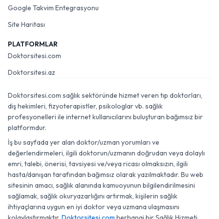
Google Takvim Entegrasyonu
Site Haritası
PLATFORMLAR
Doktorsitesi.com
Doktorsitesi.az
Doktorsitesi.com sağlık sektöründe hizmet veren tıp doktorları,
diş hekimleri, fizyoterapistler, psikologlar vb. sağlık
profesyonelleri ile internet kullanıcılarını buluşturan bağımsız bir
platformdur.
İş bu sayfada yer alan doktor/uzman yorumları ve
değerlendirmeleri, ilgili doktorun/uzmanın doğrudan veya dolaylı
emri, talebi, önerisi, tavsiyesi ve/veya ricası olmaksızın, ilgili
hasta/danışan tarafından bağımsız olarak yazılmaktadır. Bu web
sitesinin amacı, sağlık alanında kamuoyunun bilgilendirilmesini
sağlamak, sağlık okuryazarlığını artırmak, kişilerin sağlık
ihtiyaçlarına uygun en iyi doktor veya uzmana ulaşmasını
kolaylaştırmaktır.
Doktorsitesi.com
herhangi bir Sağlık Hizmeti