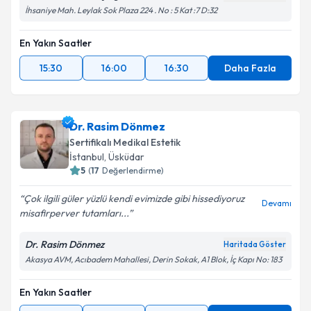
İhsaniye Mah. Leylak Sok Plaza 224 . No : 5 Kat :7 D:32
En Yakın Saatler
15:30
16:00
16:30
Daha Fazla
Dr. Rasim Dönmez
Sertifikalı Medikal Estetik
İstanbul
, Üsküdar
5
(
17
Değerlendirme)
Çok ilgili güler yüzlü kendi evimizde gibi hissediyoruz
Devamı
misafirperver tutamları...
Dr. Rasim Dönmez
Haritada Göster
Akasya AVM, Acıbadem Mahallesi, Derin Sokak, A1 Blok, İç Kapı No: 183
En Yakın Saatler