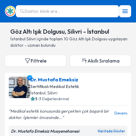
Doktor, klinik ara...
Göz Altı Işık Dolgusu, Silivri - İstanbul
İstanbul
Silivri
içinde toplam
10
Göz Altı Işık Dolgusu
uygulayan
doktor - uzman bulundu
Filtrele
Akıllı Sıralama
Dr. Mustafa Emeksiz
Sertifikalı Medikal Estetik
İstanbul
, Silivri
5
(
1
Değerlendirme)
Medikal estetik konusunda gerçekten çok başarılı bir
Devamı
doktor. İşlemler öncesinde...
Dr. Mustafa Emeksiz Muayenehanesi
Haritada Göster