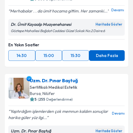
Devamı
Merhabalar . . da ümit hocama gittim. Her zamanki...
Dr. Ümit Kayaalp Muayenehanesi
Haritada Göster
Göztepe Mahallesi Bağdat Caddesi Güzel Sokak No:2 Daire:6
En Yakın Saatler
14:30
15:00
15:30
Daha Fazla
Uzm. Dr. Pınar Baştuğ
Sertifikalı Medikal Estetik
Bursa
, Nilüfer
5
(
255
Değerlendirme)
Yaptırdığım işlemlerden çok memnun kaldım sonuçlar
Devamı
harika güler yüz ilgi...
Uzm. Dr. Pınar Baştuğ
Haritada Göster