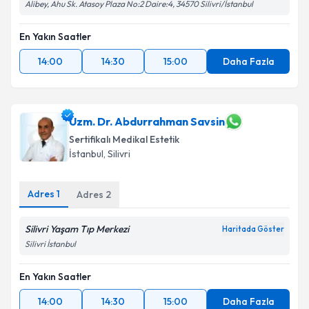
Alibey, Ahu Sk. Atasoy Plaza No:2 Daire:4, 34570 Silivri/İstanbul
En Yakın Saatler
14:00
14:30
15:00
Daha Fazla
Uzm. Dr. Abdurrahman Savsin
Sertifikalı Medikal Estetik
İstanbul
, Silivri
Adres
1
Adres
2
Silivri Yaşam Tıp Merkezi
Haritada Göster
Silivri İstanbul
En Yakın Saatler
14:00
14:30
15:00
Daha Fazla