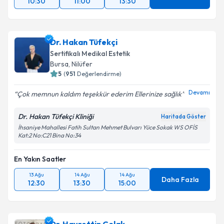
10:30
11:00
13:30
Dr. Hakan Tüfekçi
Sertifikalı Medikal Estetik
Bursa
, Nilüfer
5
(
951
Değerlendirme)
Devamı
Çok memnun kaldım teşekkür ederim Ellerinize sağlık
Dr. Hakan Tüfekçi Kliniği
Haritada Göster
İhsaniye Mahallesi Fatih Sultan Mehmet Bulvarı Yüce Sokak WS OFİS
Kat:2 No:C21 Bina No:34
En Yakın Saatler
13 Ağu
14 Ağu
14 Ağu
Daha Fazla
12:30
13:30
15:00