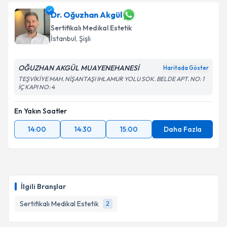
Dr. Oğuzhan Akgül
Sertifikalı Medikal Estetik
İstanbul
, Şişli
OĞUZHAN AKGÜL MUAYENEHANESİ
Haritada Göster
TEŞVİKİYE MAH. NİŞANTAŞI IHLAMUR YOLU SOK. BELDE APT. NO: 1
İÇ KAPI NO: 4
En Yakın Saatler
14:00
14:30
15:00
Daha Fazla
İlgili Branşlar
Sertifikalı Medikal Estetik
2