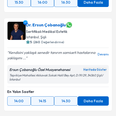
15:30
16:00
16:30
Daha Fazla
Dr. Ersun Çobanoğlu
Sertifikalı Medikal Estetik
İstanbul
, Şişli
5
(
260
Değerlendirme)
Kendisini yaklaşık senedir tanırım samiueti hastalarına
Devamı
yaklaşımı ...
Ersun Çobanoğlu Özel Muayenehanesi
Haritada Göster
Teşvikiye Mahallesi Akkavak Sokak Halil Bey Apt, D:19/29, 34360 Şişli/
İstanbul
En Yakın Saatler
14:00
14:15
14:30
Daha Fazla