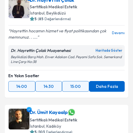
Dr. Hayrettin Çolak
Sertifikalı Medikal Estetik
İstanbul
, Beylikdüzü
5
(
85
Değerlendirme)
Hayrettin hocamın hizmet ve fiyat politikasından çok
Devamı
memnunuz. . ....
Dr. Hayrettin Çolak Muayenehesi
Haritada Göster
Beylikdüzü Barış Mah. Enver Adakan Cad. Peyami Safa Sok. Semerkand
Line Çarşı No:38
En Yakın Saatler
14:00
14:30
15:00
Daha Fazla
Dr. Ümit Kayaalp
Sertifikalı Medikal Estetik
İstanbul
, Kadıköy
5
(
103
Değerlendirme)