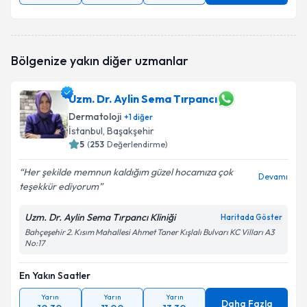
Bölgenize yakın diğer uzmanlar
Uzm. Dr. Aylin Sema Tırpancı
Dermatoloji
+
1
diğer
İstanbul
, Başakşehir
5
(
253
Değerlendirme)
Her şekilde memnun kaldığım güzel hocamıza çok
Devamı
teşekkür ediyorum
Uzm. Dr. Aylin Sema Tırpancı Kliniği
Haritada Göster
Bahçeşehir 2. Kısım Mahallesi Ahmet Taner Kışlalı Bulvarı KC Vilları A3
No:17
En Yakın Saatler
Yarın
Yarın
Yarın
Daha Fazla