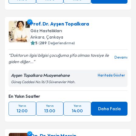
Prof. Dr. Ayşen Topalkara
Göz Hastalıkları
Ankara
, Çankaya
5
(
289
Değerlendirme)
Doktorun ilgisi bilgisi çocuğuma şifa olması tavsiye ile
Devamı
giden diğer...
Ayşen Topalkara Muayenehane
Haritada Göster
Güneş Caddesi No:16/3 Güvenevler Mah.
En Yakın Saatler
Yarın
Yarın
Yarın
Daha Fazla
12:00
13:00
14:00
Op. Dr. Yasin Mersin