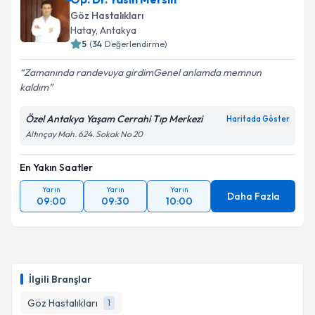
Göz Hastalıkları
Hatay
, Antakya
5
(
34
Değerlendirme)
Zamanında randevuya girdimGenel anlamda memnun
kaldım
Özel Antakya Yaşam Cerrahi Tıp Merkezi
Haritada Göster
Altınçay Mah. 624. Sokak No 20
En Yakın Saatler
Yarın
Yarın
Yarın
Daha Fazla
09:00
09:30
10:00
İlgili Branşlar
Göz Hastalıkları
1