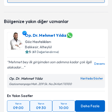
Randevu Takvimi Talebi
Op. Dr. Ercan Mensiz
için randevu takvimi talebi
Bölgenize yakın diğer uzmanlar
oluşturun. Size bu uzmandan randevu almanız için bir
takvim hazırlandığında e-posta ile bilgilendireceğiz.
Op. Dr. Mehmet Yıldız
E-posta Adresiniz
Göz Hastalıkları
Balıkesir
, Altıeylül
5
(
61
Değerlendirme)
Kişisel verilerimin işlenmesine ilişkin
Aydınlatma
Mehmet bey ilk girişimden son adımına kadar çok ilgili
Devamı
Metni
'ni okudum ve kişisel verilerimin belirtilen
alakadar...
kapsamda işlenmesini kabul ediyorum.
Op. Dr. Mehmet Yıldız
Haritada Göster
Gaziosmanpaşa Mah. 209 Sk. No:24 Kat:1 10100
Takvim Talebini Gönder
En Yakın Saatler
Yarın
Yarın
Yarın
Daha Fazla
09:00
09:30
10:00