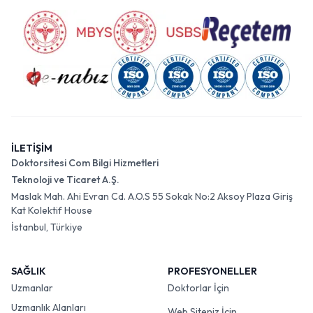
İLETİŞİM
Doktorsitesi Com Bilgi Hizmetleri
Teknoloji ve Ticaret A.Ş.
Maslak Mah. Ahi Evran Cd. A.O.S 55 Sokak No:2 Aksoy Plaza Giriş
Kat Kolektif House
İstanbul, Türkiye
SAĞLIK
PROFESYONELLER
Uzmanlar
Doktorlar İçin
Uzmanlık Alanları
Web Siteniz İçin