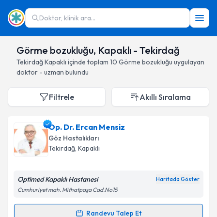
Doktor, klinik ara...
Görme bozukluğu, Kapaklı - Tekirdağ
Tekirdağ
Kapaklı
içinde toplam
10
Görme bozukluğu
uygulayan
doktor - uzman bulundu
Filtrele
Akıllı Sıralama
Op. Dr. Ercan Mensiz
Göz Hastalıkları
Tekirdağ
, Kapaklı
Optimed Kapaklı Hastanesi
Haritada Göster
Cumhuriyet mah. Mithatpaşa Cad.No15
Randevu Talep Et