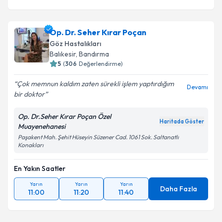
Op. Dr. Seher Kırar Poçan
Göz Hastalıkları
Balıkesir
, Bandırma
5
(
306
Değerlendirme)
Çok memnun kaldım zaten sürekli işlem yaptırdığım
Devamı
bir doktor
Op. Dr.Seher Kırar Poçan Özel
Haritada Göster
Muayenehanesi
Paşakent Mah. Şehit Hüseyin Süzener Cad. 1061 Sok. Saltanatlı
Konakları
En Yakın Saatler
Yarın
Yarın
Yarın
Daha Fazla
11:00
11:20
11:40