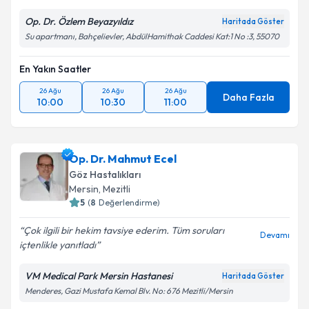
Op. Dr. Özlem Beyazyıldız
Haritada Göster
Su apartmanı, Bahçelievler, AbdülHamithak Caddesi Kat:1 No :3, 55070
En Yakın Saatler
26 Ağu
26 Ağu
26 Ağu
Daha Fazla
10:00
10:30
11:00
Op. Dr. Mahmut Ecel
Göz Hastalıkları
Mersin
, Mezitli
5
(
8
Değerlendirme)
Çok ilgili bir hekim tavsiye ederim. Tüm soruları
Devamı
içtenlikle yanıtladı
VM Medical Park Mersin Hastanesi
Haritada Göster
Menderes, Gazi Mustafa Kemal Blv. No: 676 Mezitli/Mersin