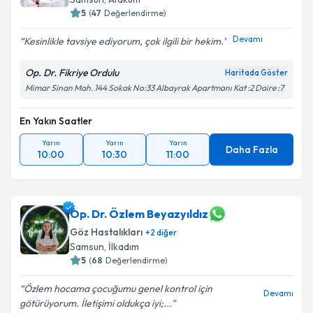
5
(
47
Değerlendirme)
Devamı
Kesinlikle tavsiye ediyorum, çok ilgili bir hekim.
Op. Dr. Fikriye Ordulu
Haritada Göster
Mimar Sinan Mah. 144 Sokak No:33 Albayrak Apartmanı Kat :2 Daire :7
En Yakın Saatler
Yarın
Yarın
Yarın
Daha Fazla
10:00
10:30
11:00
Op. Dr. Özlem Beyazyıldız
Göz Hastalıkları
+
2
diğer
Samsun
, İlkadım
5
(
68
Değerlendirme)
Özlem hocama çocuğumu genel kontrol için
Devamı
götürüyorum. İletişimi oldukça iyi;...