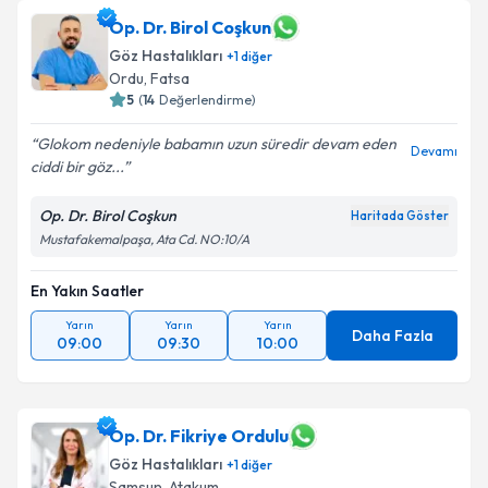
Op. Dr. Birol Coşkun
Göz Hastalıkları
+
1
diğer
Ordu
, Fatsa
5
(
14
Değerlendirme)
Glokom nedeniyle babamın uzun süredir devam eden
Devamı
ciddi bir göz...
Op. Dr. Birol Coşkun
Haritada Göster
Mustafakemalpaşa, Ata Cd. NO:10/A
En Yakın Saatler
Yarın
Yarın
Yarın
Daha Fazla
09:00
09:30
10:00
Op. Dr. Fikriye Ordulu
Göz Hastalıkları
+
1
diğer
Samsun
, Atakum