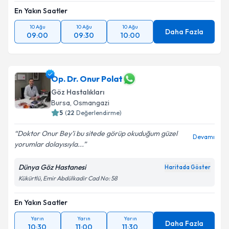
En Yakın Saatler
10 Ağu
10 Ağu
10 Ağu
Daha Fazla
09:00
09:30
10:00
Op. Dr. Onur Polat
Göz Hastalıkları
Bursa
, Osmangazi
5
(
22
Değerlendirme)
Doktor Onur Bey’i bu sitede görüp okuduğum güzel
Devamı
yorumlar dolayısıyla...
Dünya Göz Hastanesi
Haritada Göster
Kükürtlü, Emir Abdülkadir Cad No: 58
En Yakın Saatler
Yarın
Yarın
Yarın
Daha Fazla
10:30
11:00
11:30