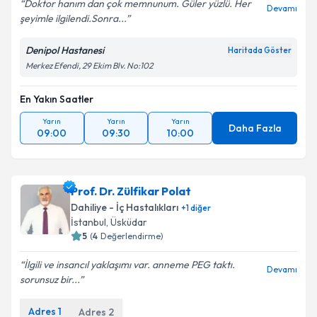
Doktor hanım dan çok memnunum. Güler yüzlü. Her
Devamı
şeyimle ilgilendi.Sonra...
Denipol Hastanesi
Haritada Göster
Merkez Efendi, 29 Ekim Blv. No:102
En Yakın Saatler
Yarın
Yarın
Yarın
Daha Fazla
09:00
09:30
10:00
Prof. Dr. Zülfikar Polat
Dahiliye - İç Hastalıkları
+
1
diğer
İstanbul
, Üsküdar
5
(
4
Değerlendirme)
İlgili ve insancıl yaklaşımı var. anneme PEG taktı.
Devamı
sorunsuz bir...
Adres
1
Adres
2