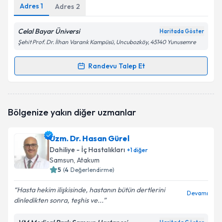
Adres
1
Adres
2
Celal Bayar Üniversi
Haritada Göster
Şehit Prof. Dr. İlhan Varank Kampüsü, Uncubozköy, 45140 Yunusemre
Randevu Talep Et
Randevu Takvimi Talebi
Prof. Dr. Elmas Kasap
için randevu takvimi talebi
Bölgenize yakın diğer uzmanlar
oluşturun. Size bu uzmandan randevu almanız için bir
takvim hazırlandığında e-posta ile bilgilendireceğiz.
Uzm. Dr. Hasan Gürel
E-posta Adresiniz
Dahiliye - İç Hastalıkları
+
1
diğer
Samsun
, Atakum
5
(
4
Değerlendirme)
Hasta hekim ilişkisinde, hastanın bütün dertlerini
Kişisel verilerimin işlenmesine ilişkin
Aydınlatma
Devamı
dinledikten sonra, teşhis ve...
Metni
'ni okudum ve kişisel verilerimin belirtilen
kapsamda işlenmesini kabul ediyorum.