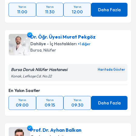
Yarın
Yarın
Yarın
Daha Fazla
11:00
11:30
12:00
Dr. Öğr. Üyesi Murat Pekgöz
Dahiliye - İç Hastalıkları
+
1
diğer
Bursa
, Nilüfer
Bursa Doruk Nilüfer Hastanesi
Haritada Göster
Konak, Lefkoşe Cd. No:22
En Yakın Saatler
Yarın
Yarın
Yarın
Daha Fazla
09:00
09:15
09:30
Prof. Dr. Ayhan Balkan