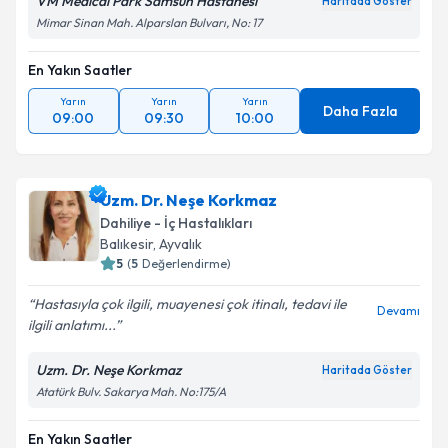
VM Medical Park Samsun Hastanesi
Haritada Göster
Mimar Sinan Mah. Alparslan Bulvarı, No: 17
Takvim Talebini Gönder
En Yakın Saatler
Yarın
Yarın
Yarın
Daha Fazla
09:00
09:30
10:00
Uzm. Dr. Neşe Korkmaz
Dahiliye - İç Hastalıkları
Balıkesir
, Ayvalık
5
(
5
Değerlendirme)
Hastasıyla çok ilgili, muayenesi çok itinalı, tedavi ile
Devamı
ilgili anlatımı...
Uzm. Dr. Neşe Korkmaz
Haritada Göster
Atatürk Bulv. Sakarya Mah. No:175/A
En Yakın Saatler