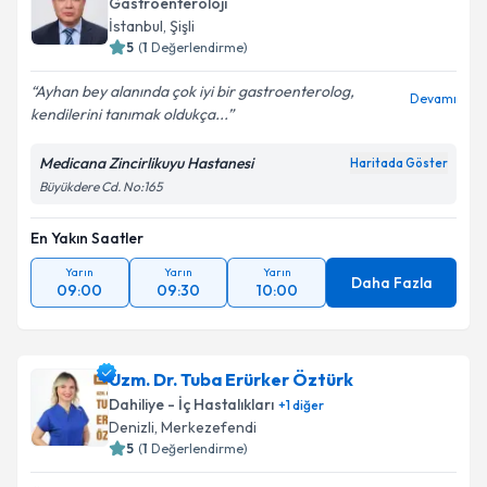
Gastroenteroloji
İstanbul
, Şişli
5
(
1
Değerlendirme)
Ayhan bey alanında çok iyi bir gastroenterolog,
Devamı
kendilerini tanımak oldukça...
Medicana Zincirlikuyu Hastanesi
Haritada Göster
Büyükdere Cd. No:165
En Yakın Saatler
Yarın
Yarın
Yarın
Daha Fazla
09:00
09:30
10:00
Uzm. Dr. Tuba Erürker Öztürk
Dahiliye - İç Hastalıkları
+
1
diğer
Denizli
, Merkezefendi
5
(
1
Değerlendirme)