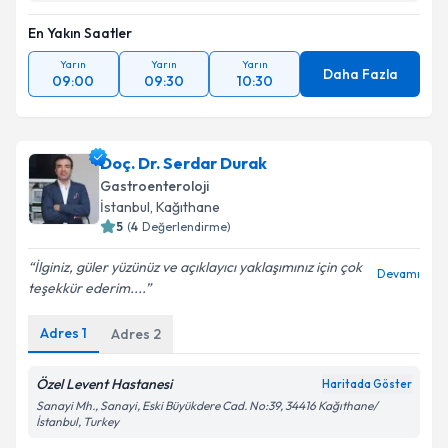
En Yakın Saatler
Yarın
Yarın
Yarın
Daha Fazla
09:00
09:30
10:30
Doç. Dr. Serdar Durak
Gastroenteroloji
İstanbul
, Kağıthane
5
(
4
Değerlendirme)
İlginiz, güler yüzünüz ve açıklayıcı yaklaşımınız için çok
Devamı
teşekkür ederim....
Adres
1
Adres
2
Özel Levent Hastanesi
Haritada Göster
Sanayi Mh., Sanayi, Eski Büyükdere Cad. No:39, 34416 Kağıthane/
İstanbul, Turkey