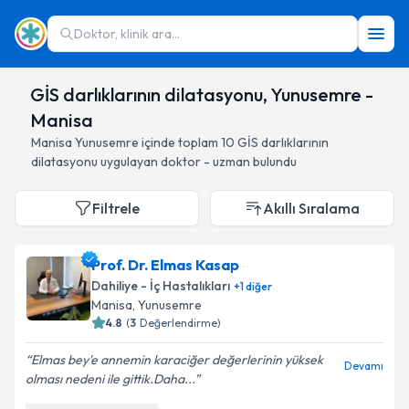
Doktor, klinik ara...
GİS darlıklarının dilatasyonu, Yunusemre -
Manisa
Manisa
Yunusemre
içinde toplam
10
GİS darlıklarının
dilatasyonu
uygulayan doktor - uzman bulundu
Filtrele
Akıllı Sıralama
Prof. Dr. Elmas Kasap
Dahiliye - İç Hastalıkları
+
1
diğer
Manisa
, Yunusemre
4.8
(
3
Değerlendirme)
Elmas bey'e annemin karaciğer değerlerinin yüksek
Devamı
olması nedeni ile gittik.Daha...