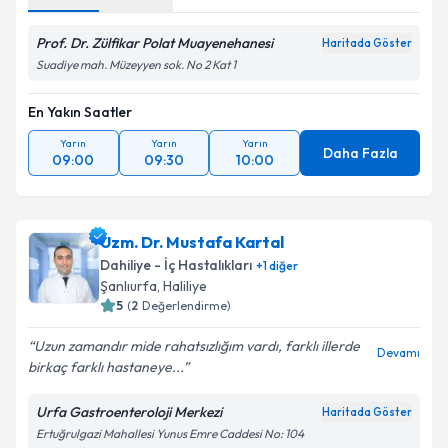
Prof. Dr. Zülfikar Polat Muayenehanesi
Haritada Göster
Suadiye mah. Müzeyyen sok. No 2 Kat 1
En Yakın Saatler
Yarın
Yarın
Yarın
Daha Fazla
09:00
09:30
10:00
Uzm. Dr. Mustafa Kartal
Dahiliye - İç Hastalıkları
+
1
diğer
Şanlıurfa
, Haliliye
5
(
2
Değerlendirme)
Uzun zamandır mide rahatsızlığım vardı, farklı illerde
Devamı
birkaç farklı hastaneye...
Urfa Gastroenteroloji Merkezi
Haritada Göster
Ertuğrulgazi Mahallesi Yunus Emre Caddesi No: 104