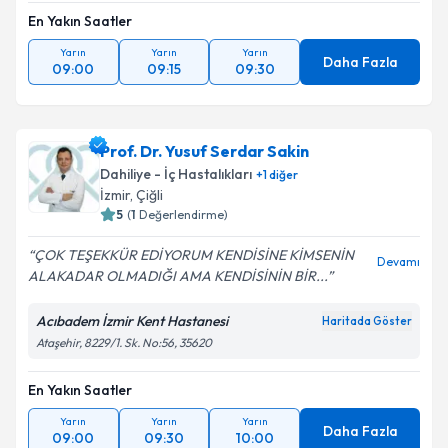
En Yakın Saatler
Yarın
Yarın
Yarın
Daha Fazla
09:00
09:15
09:30
Prof. Dr. Yusuf Serdar Sakin
Dahiliye - İç Hastalıkları
+
1
diğer
İzmir
, Çiğli
5
(
1
Değerlendirme)
ÇOK TEŞEKKÜR EDİYORUM KENDİSİNE KİMSENİN
Devamı
ALAKADAR OLMADIĞI AMA KENDİSİNİN BİR...
Acıbadem İzmir Kent Hastanesi
Haritada Göster
Ataşehir, 8229/1. Sk. No:56, 35620
En Yakın Saatler
Yarın
Yarın
Yarın
Daha Fazla
09:00
09:30
10:00