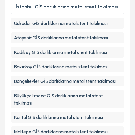
Metni
'ni okudum ve kişisel verilerimin belirtilen
İstanbul
GİS darlıklarına metal stent takılması
kapsamda işlenmesini kabul ediyorum.
Üsküdar
GİS darlıklarına metal stent takılması
Takvim Talebini Gönder
Ataşehir
GİS darlıklarına metal stent takılması
Kadıköy
GİS darlıklarına metal stent takılması
Bakırköy
GİS darlıklarına metal stent takılması
Bahçelievler
GİS darlıklarına metal stent takılması
Büyükçekmece
GİS darlıklarına metal stent
takılması
Kartal
GİS darlıklarına metal stent takılması
Maltepe
GİS darlıklarına metal stent takılması