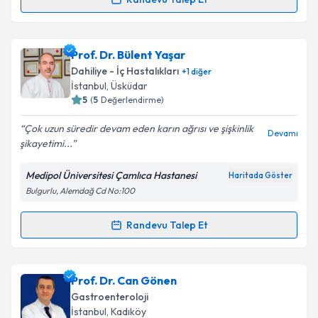
Metni
'ni okudum ve kişisel verilerimin belirtilen
kapsamda işlenmesini kabul ediyorum.
Doç. Dr. Tolga Şahin
için randevu takvimi talebi
oluşturun. Size bu uzmandan randevu almanız için bir
Prof. Dr. Bülent Yaşar
takvim hazırlandığında e-posta ile bilgilendireceğiz.
Takvim Talebini Gönder
Dahiliye - İç Hastalıkları
+
1
diğer
E-posta Adresiniz
İstanbul
, Üsküdar
5
(
5
Değerlendirme)
Çok uzun süredir devam eden karın ağrısı ve şişkinlik
Devamı
şikayetimi...
Kişisel verilerimin işlenmesine ilişkin
Aydınlatma
Metni
'ni okudum ve kişisel verilerimin belirtilen
Medipol Üniversitesi Çamlıca Hastanesi
Haritada Göster
kapsamda işlenmesini kabul ediyorum.
Bulgurlu, Alemdağ Cd No:100
Takvim Talebini Gönder
Randevu Talep Et
Randevu Takvimi Talebi
Prof. Dr. Bülent Yaşar
için randevu takvimi talebi
Prof. Dr. Can Gönen
oluşturun. Size bu uzmandan randevu almanız için bir
Gastroenteroloji
takvim hazırlandığında e-posta ile bilgilendireceğiz.
İstanbul
, Kadıköy