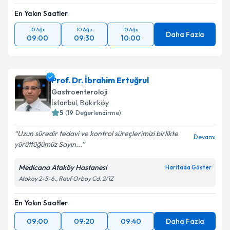
En Yakın Saatler
10 Ağu
10 Ağu
10 Ağu
Daha Fazla
09:00
09:30
10:00
Prof. Dr. İbrahim Ertuğrul
Gastroenteroloji
İstanbul
, Bakırköy
5
(
19
Değerlendirme)
Uzun süredir tedavi ve kontrol süreçlerimizi birlikte
Devamı
yürüttüğümüz Sayın...
Medicana Ataköy Hastanesi
Haritada Göster
Ataköy 2-5-6., Rauf Orbay Cd. 2/1Z
En Yakın Saatler
09:00
09:20
09:40
Daha Fazla