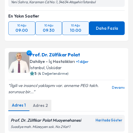
Yeni Sahra, Karaman Cd No: 1, 34634 Ataşehir/İstanbul
En Yakın Saatler
10 Ağu
10 Ağu
10 Ağu
Daha Fazla
09:00
09:30
10:00
Prof. Dr. Zülfikar Polat
Dahiliye - İç Hastalıkları
+
1
diğer
İstanbul
, Üsküdar
5
(
4
Değerlendirme)
İlgili ve insancıl yaklaşımı var. anneme PEG taktı.
Devamı
sorunsuz bir...
Adres
1
Adres
2
Prof. Dr. Zülfikar Polat Muayenehanesi
Haritada Göster
Suadiye mah. Müzeyyen sok. No 2 Kat 1