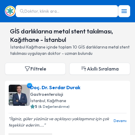
Doktor, klinik ara...
GİS darlıklarına metal stent takılması,
Kağıthane - İstanbul
İstanbul
Kağıthane
içinde toplam
10
GİS darlıklarına metal stent
takılması
uygulayan doktor - uzman bulundu
Filtrele
Akıllı Sıralama
Doç. Dr. Serdar Durak
Gastroenteroloji
İstanbul
, Kağıthane
5
(
4
Değerlendirme)
İlginiz, güler yüzünüz ve açıklayıcı yaklaşımınız için çok
Devamı
teşekkür ederim....