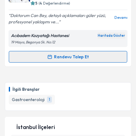
5
(
4
Değerlendirme)
E-posta Adresiniz
Doktorum Can Bey, detaylı açıklamaları güler yüzü,
Devamı
profesyonel yaklaşımı ve...
Acıbadem Kozyatağı Hastanesi
Haritada Göster
Kişisel verilerimin işlenmesine ilişkin
Aydınlatma
19 Mayıs, Begonya Sk. No:12
Metni
'ni okudum ve kişisel verilerimin belirtilen
kapsamda işlenmesini kabul ediyorum.
Randevu Talep Et
Randevu Takvimi Talebi
Takvim Talebini Gönder
Prof. Dr. Can Gönen
için randevu takvimi talebi
oluşturun. Size bu uzmandan randevu almanız için bir
İlgili Branşlar
takvim hazırlandığında e-posta ile bilgilendireceğiz.
Gastroenteroloji
1
E-posta Adresiniz
İstanbul İlçeleri
Kişisel verilerimin işlenmesine ilişkin
Aydınlatma