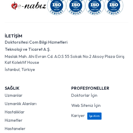
İLETİŞİM
Doktorsitesi Com Bilgi Hizmetleri
Teknoloji ve Ticaret A.Ş.
Maslak Mah. Ahi Evran Cd. A.O.S 55 Sokak No:2 Aksoy Plaza Giriş
Kat Kolektif House
İstanbul, Türkiye
SAĞLIK
PROFESYONELLER
Uzmanlar
Doktorlar İçin
Uzmanlık Alanları
Web Siteniz İçin
Hastalıklar
Kariyer
İşe Alım
Hizmetler
Hastaneler