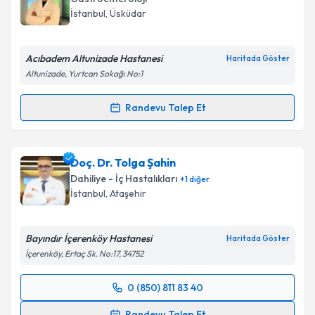
İstanbul
, Üsküdar
E-posta Adresiniz
Acıbadem Altunizade Hastanesi
Haritada Göster
Altunizade, Yurtcan Sokağı No:1
Kişisel verilerimin işlenmesine ilişkin
Aydınlatma
Randevu Talep Et
Metni
'ni okudum ve kişisel verilerimin belirtilen
Randevu Takvimi Talebi
kapsamda işlenmesini kabul ediyorum.
Uzm. Dr. Muhammet Mustafa Süveran
için
Doç. Dr. Tolga Şahin
Takvim Talebini Gönder
randevu takvimi talebi oluşturun. Size bu uzmandan
Dahiliye - İç Hastalıkları
+
1
diğer
randevu almanız için bir takvim hazırlandığında e-
İstanbul
, Ataşehir
posta ile bilgilendireceğiz.
E-posta Adresiniz
Bayındır İçerenköy Hastanesi
Haritada Göster
İçerenköy, Ertaç Sk. No:17, 34752
0 (850) 811 83 40
Randevu Takvimi Talebi
Kişisel verilerimin işlenmesine ilişkin
Aydınlatma
Randevu Talep Et