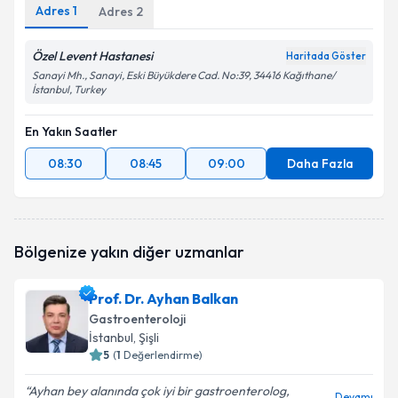
Adres
1
Adres
2
Özel Levent Hastanesi
Haritada Göster
Sanayi Mh., Sanayi, Eski Büyükdere Cad. No:39, 34416 Kağıthane/
İstanbul, Turkey
En Yakın Saatler
08:30
08:45
09:00
Daha Fazla
Bölgenize yakın diğer uzmanlar
Prof. Dr. Ayhan Balkan
Gastroenteroloji
İstanbul
, Şişli
5
(
1
Değerlendirme)
Ayhan bey alanında çok iyi bir gastroenterolog,
Devamı