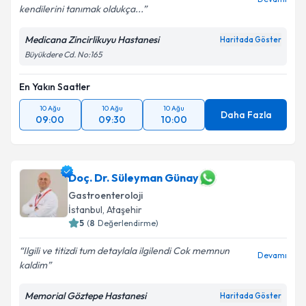
kendilerini tanımak oldukça...
Medicana Zincirlikuyu Hastanesi
Haritada Göster
Büyükdere Cd. No:165
En Yakın Saatler
10 Ağu
10 Ağu
10 Ağu
Daha Fazla
09:00
09:30
10:00
Doç. Dr. Süleyman Günay
Gastroenteroloji
İstanbul
, Ataşehir
5
(
8
Değerlendirme)
Ilgili ve titizdi tum detaylala ilgilendi Cok memnun
Devamı
kaldim
Memorial Göztepe Hastanesi
Haritada Göster