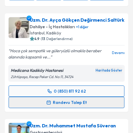
Uzm. Dr. Ayça Gökçen Değirmenci Saltürk
Dahiliye - İç Hastalıkları
+
1
diğer
İstanbul
, Kadıköy
4.9
(
13
Değerlendirme)
Hoca çok sempatik ve güleryüzlü olmakla beraber
Devamı
alanında kapsamlı ve...
Medicana Kadıköy Hastanesi
Haritada Göster
Zühtüpaşa, Recep Peker Cd. No:11, 34724
0 (850) 811 92 62
Randevu Takvimi Talebi
Randevu Talep Et
Uzm. Dr. Ayça Gökçen Değirmenci Saltürk
için
randevu takvimi talebi oluşturun. Size bu uzmandan
Uzm. Dr. Muhammet Mustafa Süveran
randevu almanız için bir takvim hazırlandığında e-
posta ile bilgilendireceğiz.
Gastroenteroloji