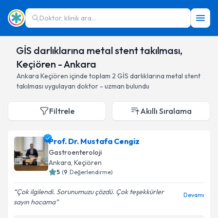
Doktor, klinik ara...
GİS darlıklarına metal stent takılması,
Keçiören - Ankara
Ankara
Keçiören
içinde toplam
2
GİS darlıklarına metal stent
takılması
uygulayan doktor - uzman bulundu
Filtrele
Akıllı Sıralama
Prof. Dr. Mustafa Cengiz
Gastroenteroloji
Ankara
, Keçiören
5
(
9
Değerlendirme)
Çok ilgilendi. Sorunumuzu çözdü. Çok teşekkürler
Devamı
sayın hocama