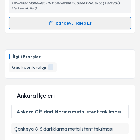
Kızılırmak Mahallesi, Ufuk Üniversitesi Caddesi No: 8/55 ( Farilya İş
Merkezi 14. Kat)
Randevu Talep Et
Randevu Takvimi Talebi
Prof. Dr. Mehmet Bektaş
için randevu takvimi talebi
oluşturun. Size bu uzmandan randevu almanız için bir
İlgili Branşlar
takvim hazırlandığında e-posta ile bilgilendireceğiz.
Gastroenteroloji
1
E-posta Adresiniz
Ankara İlçeleri
Kişisel verilerimin işlenmesine ilişkin
Aydınlatma
Metni
'ni okudum ve kişisel verilerimin belirtilen
Ankara
GİS darlıklarına metal stent takılması
kapsamda işlenmesini kabul ediyorum.
Çankaya
GİS darlıklarına metal stent takılması
Takvim Talebini Gönder