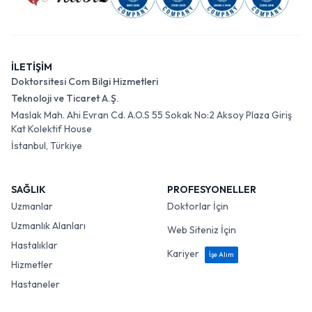
İLETİŞİM
Doktorsitesi Com Bilgi Hizmetleri
Teknoloji ve Ticaret A.Ş.
Maslak Mah. Ahi Evran Cd. A.O.S 55 Sokak No:2 Aksoy Plaza Giriş
Kat Kolektif House
İstanbul, Türkiye
SAĞLIK
PROFESYONELLER
Uzmanlar
Doktorlar İçin
Uzmanlık Alanları
Web Siteniz İçin
Hastalıklar
Kariyer
İşe Alım
Hizmetler
Hastaneler