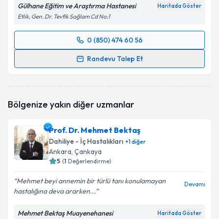
Gülhane Eğitim ve Araştırma Hastanesi
Haritada Göster
Etlik, Gen. Dr. Tevfik Sağlam Cd No:1
0 (850) 474 60 56
Randevu Takvimi Talebi
Randevu Talep Et
Prof. Dr. Mustafa Cengiz
için randevu takvimi talebi
oluşturun. Size bu uzmandan randevu almanız için bir
takvim hazırlandığında e-posta ile bilgilendireceğiz.
Bölgenize yakın diğer uzmanlar
E-posta Adresiniz
Prof. Dr. Mehmet Bektaş
Dahiliye - İç Hastalıkları
+
1
diğer
Ankara
, Çankaya
5
(
1
Değerlendirme)
Kişisel verilerimin işlenmesine ilişkin
Aydınlatma
Metni
'ni okudum ve kişisel verilerimin belirtilen
Mehmet beyi annemin bir türlü tanı konulamayan
kapsamda işlenmesini kabul ediyorum.
Devamı
hastalığına deva ararken...
Mehmet Bektaş Muayenehanesi
Takvim Talebini Gönder
Haritada Göster