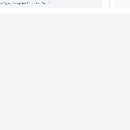
Kişisel
eltepe, Zübeyde Hanım Cd. No:15
okudum
işlenm