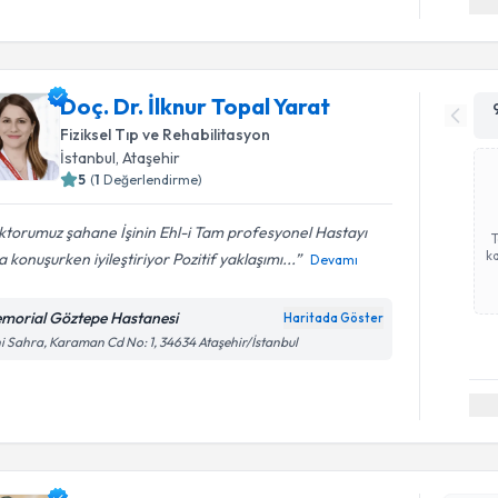
Doç. Dr. İlknur Topal Yarat
Fiziksel Tıp ve Rehabilitasyon
İstanbul
, Ataşehir
5
(
1
Değerlendirme)
torumuz şahane İşinin Ehl-i Tam profesyonel Hastayı
ka
 konuşurken iyileştiriyor Pozitif yaklaşımı...
Devamı
morial Göztepe Hastanesi
Haritada Göster
i Sahra, Karaman Cd No: 1, 34634 Ataşehir/İstanbul
Randevu T
Uzm. Dr. S