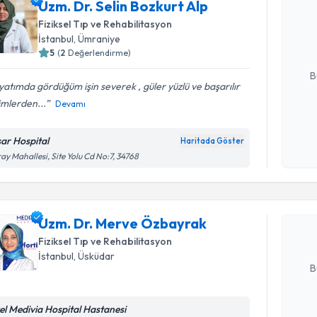
Uzm. Dr. Selin Bozkurt Alp
oluşturun. 
Fiziksel Tıp ve Rehabilitasyon
hazırlandığ
İstanbul
, Ümraniye
5
(
2
Değerlendirme)
E-posta Ad
B
atımda gördüğüm işin severek , güler yüzlü ve başarılır
imlerden...
Devamı
Kişisel
okudum
sar Hospital
Haritada Göster
Randevu T
işlenm
ay Mahallesi, Site Yolu Cd No:7, 34768
Uzm. Dr. 
oluşturun. 
Uzm. Dr. Merve Özbayrak
hazırlandığ
Fiziksel Tıp ve Rehabilitasyon
E-posta Ad
İstanbul
, Üsküdar
B
el Medivia Hospital Hastanesi