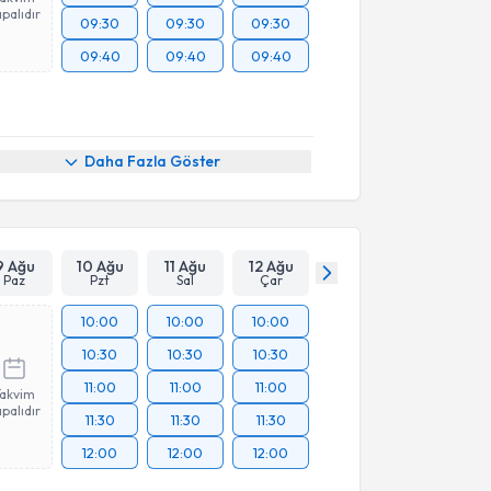
palıdır
09:30
09:30
09:30
09:40
09:40
09:40
Daha Fazla Göster
9 Ağu
10 Ağu
11 Ağu
12 Ağu
Paz
Pzt
Sal
Çar
10:00
10:00
10:00
10:30
10:30
10:30
11:00
11:00
11:00
Takvim
palıdır
11:30
11:30
11:30
12:00
12:00
12:00