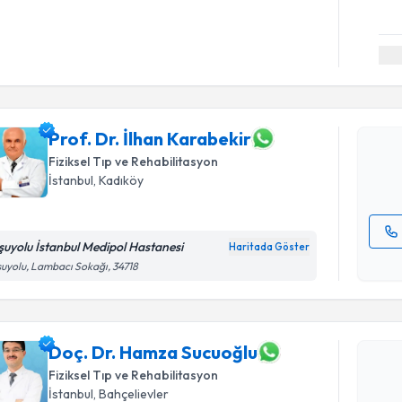
Randevu T
Prof. Dr. 
Size bu uzm
hazırlandığ
Prof. Dr. İlhan Karabekir
Fiziksel Tıp ve Rehabilitasyon
E-posta Ad
İstanbul
, Kadıköy
şuyolu İstanbul Medipol Hastanesi
Haritada Göster
Randevu T
Kişisel
uyolu, Lambacı Sokağı, 34718
okudum
işlenm
Doç. Dr. 
Size bu uzm
hazırlandığ
Doç. Dr. Hamza Sucuoğlu
Fiziksel Tıp ve Rehabilitasyon
E-posta Ad
İstanbul
, Bahçelievler