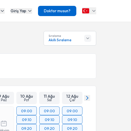
Giriş Yap
Doktor musun?
Sıralama
Akıllı Sıralama
9 Ağu
10 Ağu
11 Ağu
12 Ağu
Paz
Pzt
Sal
Çar
09:00
09:00
09:00
09:10
09:10
09:10
09:20
09:20
09:20
Takvim