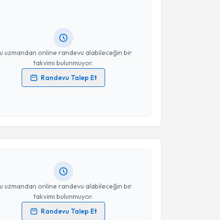
Size bu uzmandan randevu almanız için bir takvim
ında e-posta ile bilgilendireceğiz.
resiniz
u uzmandan online randevu alabileceğin bir
takvimi bulunmuyor.
Randevu Talep Et
 verilerimin işlenmesine ilişkin
Aydınlatma Metni
'ni
 ve kişisel verilerimin belirtilen kapsamda
akvimi Talebi
esini kabul ediyorum.
Merve Özbayrak
için randevu takvimi talebi
Takvim Talebini Gönder
Size bu uzmandan randevu almanız için bir takvim
ında e-posta ile bilgilendireceğiz.
resiniz
u uzmandan online randevu alabileceğin bir
takvimi bulunmuyor.
Randevu Talep Et