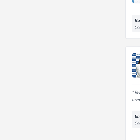
nörolojik hastalıklar)
Ba
Çob
Ted
uzm
Em
Çam