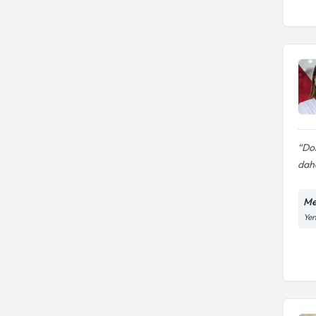
Dok
daha
Me
Yen