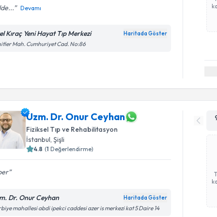
ka
lde...
Devamı
el Kıraç Yeni Hayat Tıp Merkezi
Haritada Göster
itler Mah. Cumhuriyet Cad. No:86
Uzm. Dr. Onur Ceyhan
Fiziksel Tıp ve Rehabilitasyon
İstanbul
, Şişli
4.8
(
1
Değerlendirme)
per
ka
m. Dr. Onur Ceyhan
Haritada Göster
biye mahallesi abdi ipekci caddesi azer is merkezi kat 5 Daire 14