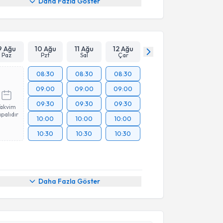
Daha Fazla Göster
9 Ağu
10 Ağu
11 Ağu
12 Ağu
Paz
Pzt
Sal
Çar
08:30
08:30
08:30
09:00
09:00
09:00
09:30
09:30
09:30
Takvim
palıdır
10:00
10:00
10:00
10:30
10:30
10:30
Daha Fazla Göster
akvimi Talebi
elin Bozkurt Alp
için randevu takvimi talebi