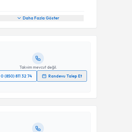
akvimi Talebi
Daha Fazla Göster
İlhan Karabekir
için randevu takvimi talebi oluşturun.
andan randevu almanız için bir takvim
ında e-posta ile bilgilendireceğiz.
resiniz
Takvim mevcut değil.
0 (850) 811 32 74
Randevu Talep Et
akvimi Talebi
 verilerimin işlenmesine ilişkin
Aydınlatma Metni
'ni
 ve kişisel verilerimin belirtilen kapsamda
esini kabul ediyorum.
Hamza Sucuoğlu
için randevu takvimi talebi oluşturun.
andan randevu almanız için bir takvim
ında e-posta ile bilgilendireceğiz.
Takvim Talebini Gönder
resiniz