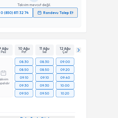
Takvim mevcut değil.
0 (850) 811 32 74
Randevu Talep Et
 verilerimin işlenmesine ilişkin
Aydınlatma Metni
'ni
 ve kişisel verilerimin belirtilen kapsamda
esini kabul ediyorum.
Takvim Talebini Gönder
9 Ağu
10 Ağu
11 Ağu
12 Ağu
Paz
Pzt
Sal
Çar
08:30
08:30
09:00
08:50
08:50
09:20
09:10
09:10
09:40
Takvim
palıdır
09:30
09:30
10:00
09:50
09:50
10:20