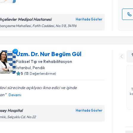
hçelievler Medipol Hastanesi
Haritada Göster
Kişisel
ançesme Mahallesi, Fatih Caddesi, No:1/8, 34196
okudum
işlenm
Uzm. Dr. Nur Begüm Gül
Fiziksel Tıp ve Rehabilitasyon
İstanbul
, Pendik
5
(
13
Değerlendirme)
avi sürecinde açıklyacı ikna edici ve işinde
ka
an
Devamı
sey Hospital
Haritada Göster
lık, Selçuklu Cd. No:22