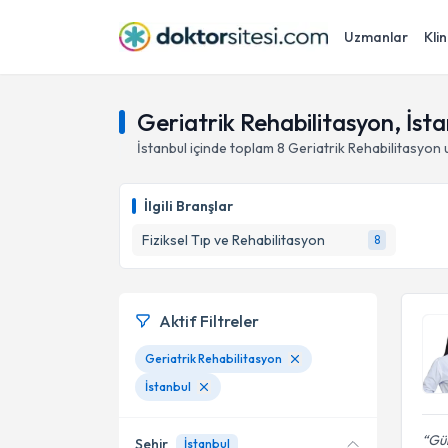
Uzmanlar
Klin
Geriatrik Rehabilitasyon, İsta
İstanbul
içinde toplam
8
Geriatrik Rehabilitasyon
u
İlgili Branşlar
Fiziksel Tıp ve Rehabilitasyon
8
Aktif Filtreler
Geriatrik Rehabilitasyon
İstanbul
Gül
Şehir
İstanbul