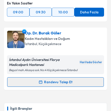
En Yakın Saatler
09:00
09:30
10:00
Daha Fazla
Op. Dr. Burak Güler
Kadın Hastalıkları ve Doğum
İstanbul
, Küçükçekmece
İstanbul Aydın Üniversitesi Florya
Haritada Göster
Medicalpark Hastanesi
Beşyol mah.Akasya sok.No:4 Küçükçekmece/İstanbul
Randevu Talep Et
Randevu Takvimi Talebi
Op. Dr. Burak Güler
için randevu takvimi talebi
oluşturun. Size bu uzmandan randevu almanız için bir
İlgili Branşlar
takvim hazırlandığında e-posta ile bilgilendireceğiz.