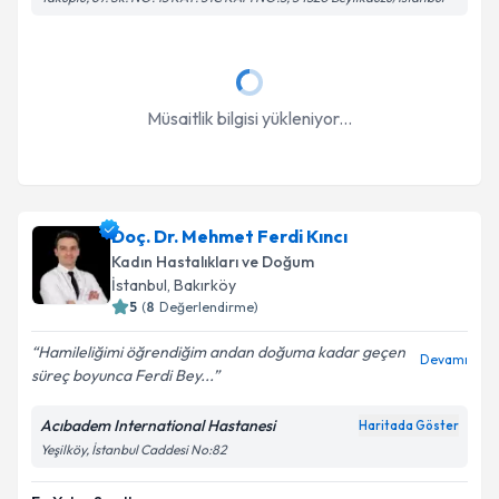
Takvim Talebini Gönder
Müsaitlik bilgisi yükleniyor...
Doç. Dr. Mehmet Ferdi Kıncı
Kadın Hastalıkları ve Doğum
İstanbul
, Bakırköy
5
(
8
Değerlendirme)
Hamileliğimi öğrendiğim andan doğuma kadar geçen
Devamı
süreç boyunca Ferdi Bey...
Acıbadem International Hastanesi
Haritada Göster
Yeşilköy, İstanbul Caddesi No:82