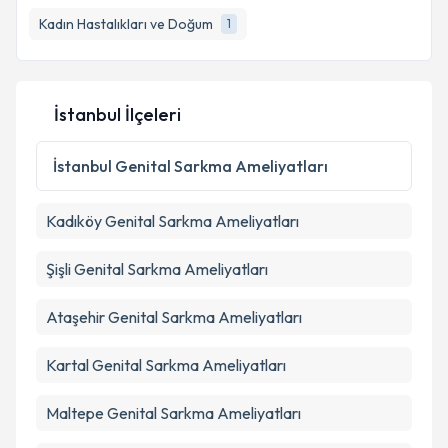
Kadın Hastalıkları ve Doğum
1
E-posta Adresiniz
İstanbul İlçeleri
Kişisel verilerimin işlenmesine ilişkin
Aydınlatma
Metni
'ni okudum ve kişisel verilerimin belirtilen
İstanbul
Genital Sarkma Ameliyatları
kapsamda işlenmesini kabul ediyorum.
Kadıköy
Genital Sarkma Ameliyatları
Takvim Talebini Gönder
Şişli
Genital Sarkma Ameliyatları
Ataşehir
Genital Sarkma Ameliyatları
Kartal
Genital Sarkma Ameliyatları
Maltepe
Genital Sarkma Ameliyatları