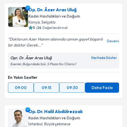
Op. Dr. Âzer Aras Uluğ
Kadın Hastalıkları ve Doğum
Konya
, Selçuklu
5
(
26
Değerlendirme)
Doktorum Azer Hanım alanında uzman gayet başarılı
Devamı
bir doktor Gerek...
Opr. Dr. Âzer Aras Uluğ
Haritada Göster
Esenler, Bulgurdede Sok. S Plaza No:1 Daire:1
En Yakın Saatler
09:00
09:15
09:30
Daha Fazla
Op. Dr. Halil Abdülrezzak
Kadın Hastalıkları ve Doğum
İstanbul
, Büyükçekmece