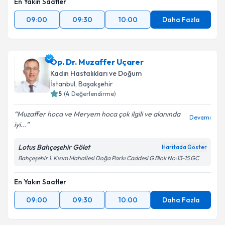
En Yakın Saatler
09:00
09:30
10:00
Daha Fazla
Op. Dr. Muzaffer Uçarer
Kadın Hastalıkları ve Doğum
İstanbul
, Başakşehir
5
(
4
Değerlendirme)
Muzaffer hoca ve Meryem hoca çok ilgili ve alanında
Devamı
iyi...
Lotus Bahçeşehir Gölet
Haritada Göster
Bahçeşehir 1. Kısım Mahallesi Doğa Parkı Caddesi G Blok No:13-15 GC
En Yakın Saatler
09:00
09:30
10:00
Daha Fazla