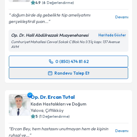
4.9
(
6
Değerlendirme)
doğum birde dış gebelikte tüp ameliyatımı
Devamı
gerçekleştirdi şuan...
Op. Dr. Halil Abdülrezzak Muayenehanesi
Haritada Göster
Cumhuriyet Mahallesi Cevval Sokak C Blok No:1/3 İç kapı: 137 Avenue
AVM
0 (850) 474 81 62
Randevu Takvimi Talebi
Randevu Talep Et
Op. Dr. Halil Abdülrezzak
için randevu takvimi talebi
oluşturun. Size bu uzmandan randevu almanız için bir
Op. Dr. Ercan Tutal
takvim hazırlandığında e-posta ile bilgilendireceğiz.
Kadın Hastalıkları ve Doğum
E-posta Adresiniz
Yalova
, Çiftlikköy
5
(
1
Değerlendirme)
Ercan Bey, hem hastasını unutmayan hem de kişinin
Devamı
ruhsal ve...