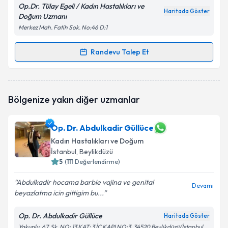
Op.Dr. Tülay Egeli / Kadın Hastalıkları ve
Haritada Göster
Doğum Uzmanı
Merkez Mah. Fatih Sok. No:46 D:1
Randevu Talep Et
Randevu Takvimi Talebi
Op. Dr. Tülay Egeli
için randevu takvimi talebi
Bölgenize yakın diğer uzmanlar
oluşturun. Size bu uzmandan randevu almanız için bir
takvim hazırlandığında e-posta ile bilgilendireceğiz.
Op. Dr. Abdulkadir Güllüce
E-posta Adresiniz
Kadın Hastalıkları ve Doğum
İstanbul
, Beylikdüzü
5
(
111
Değerlendirme)
Kişisel verilerimin işlenmesine ilişkin
Aydınlatma
Abdulkadir hocama barbie vajina ve genital
Devamı
Metni
'ni okudum ve kişisel verilerimin belirtilen
beyazlatma icin gittigim bu...
kapsamda işlenmesini kabul ediyorum.
Op. Dr. Abdulkadir Güllüce
Haritada Göster
Yakuplu, 67. Sk. NO: 13 KAT: 3 İC KAPI NO:3, 34520 Beylikdüzü/İstanbul