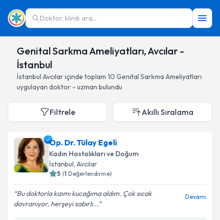
Doktor, klinik ara...
Genital Sarkma Ameliyatları, Avcılar -
İstanbul
İstanbul
Avcılar
içinde toplam
10
Genital Sarkma Ameliyatları
uygulayan doktor - uzman bulundu
Filtrele
Akıllı Sıralama
Op. Dr. Tülay Egeli
Kadın Hastalıkları ve Doğum
İstanbul
, Avcılar
5
(
1
Değerlendirme)
Bu doktorla kızımı kucağıma aldım. Çok sıcak
Devamı
davranıyor, herşeyi sabırlı...