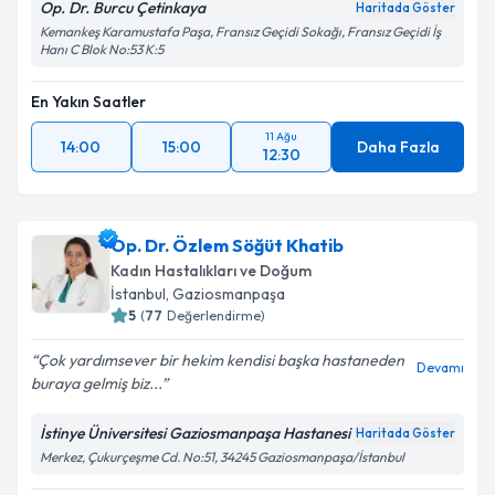
Op. Dr. Burcu Çetinkaya
Haritada Göster
Kemankeş Karamustafa Paşa, Fransız Geçidi Sokağı, Fransız Geçidi İş
Hanı C Blok No:53 K:5
En Yakın Saatler
11 Ağu
14:00
15:00
Daha Fazla
12:30
Op. Dr. Özlem Söğüt Khatib
Kadın Hastalıkları ve Doğum
İstanbul
, Gaziosmanpaşa
5
(
77
Değerlendirme)
Çok yardımsever bir hekim kendisi başka hastaneden
Devamı
buraya gelmiş biz...
İstinye Üniversitesi Gaziosmanpaşa Hastanesi
Haritada Göster
Merkez, Çukurçeşme Cd. No:51, 34245 Gaziosmanpaşa/İstanbul