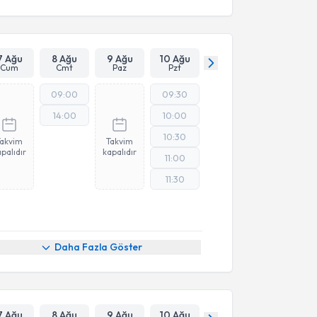
7 Ağu
8 Ağu
9 Ağu
10 Ağu
Cum
Cmt
Paz
Pzt
09:00
09:30
14:00
10:00
10:30
Takvim
Takvim
palıdır
kapalıdır
11:00
11:30
Daha Fazla Göster
7 Ağu
8 Ağu
9 Ağu
10 Ağu