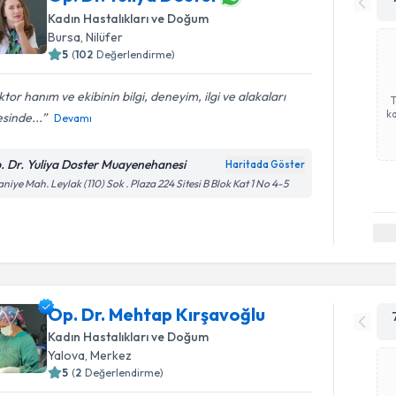
Kadın Hastalıkları ve Doğum
Bursa
, Nilüfer
5
(
102
Değerlendirme)
tor hanım ve ekibinin bilgi, deneyim, ilgi ve alakaları
ka
sinde...
Devamı
. Dr. Yuliya Doster Muayenehanesi
Haritada Göster
aniye Mah. Leylak (110) Sok . Plaza 224 Sitesi B Blok Kat 1 No 4-5
Op. Dr. Mehtap Kırşavoğlu
Kadın Hastalıkları ve Doğum
Yalova
, Merkez
5
(
2
Değerlendirme)