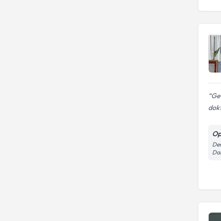
Ger
dok
Op
Dem
Dai