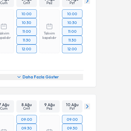
Cum
Cmt
Paz
Pzt
10:00
10:00
10:30
10:30
11:00
11:00
Takvim
Takvim
palıdır
kapalıdır
11:30
11:30
12:00
12:00
Daha Fazla Göster
7 Ağu
8 Ağu
9 Ağu
10 Ağu
Cum
Cmt
Paz
Pzt
09:00
09:00
09:30
09:30