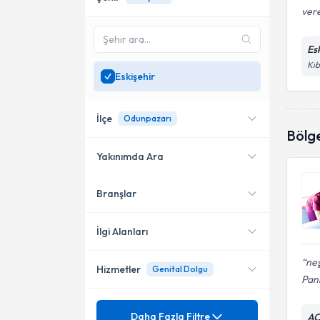
vere
Es
Kıb
Eskişehir
İlçe
Odunpazarı
Bölg
Yakınımda Ara
Branşlar
Konumuma yakın uzmanları
Odunpazarı
göster
Tepebaşı
İlgi Alanları
neş
Hizmetler
Genital Dolgu
Kadın Hastalıkları ve Doğum
Pani
Mezuniyet
Adenomyozis
Daha Fazla Filtre
AC