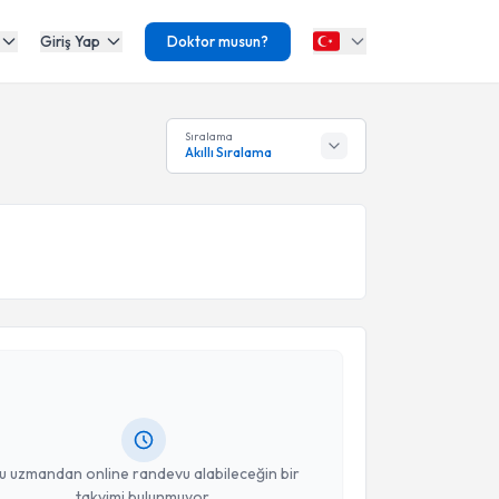
Giriş Yap
Doktor musun?
Sıralama
Akıllı Sıralama
akvimi Talebi
urak Kenar
için randevu takvimi talebi oluşturun. Size
 randevu almanız için bir takvim hazırlandığında e-
lgilendireceğiz.
resiniz
u uzmandan online randevu alabileceğin bir
takvimi bulunmuyor.