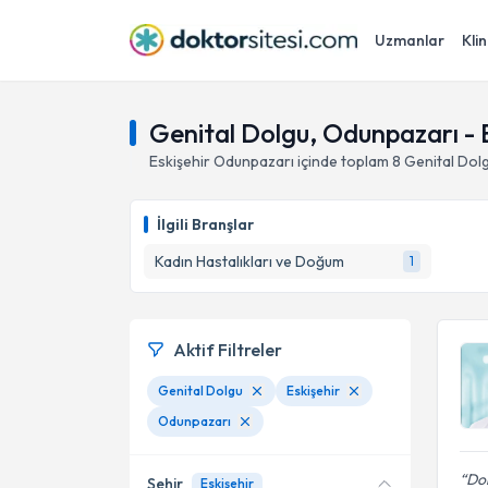
Uzmanlar
Klin
Genital Dolgu, Odunpazarı - 
Eskişehir
Odunpazarı
içinde toplam
8
Genital Dol
İlgili Branşlar
Kadın Hastalıkları ve Doğum
1
Aktif Filtreler
Genital Dolgu
Eskişehir
Odunpazarı
Dok
Şehir
Eskişehir