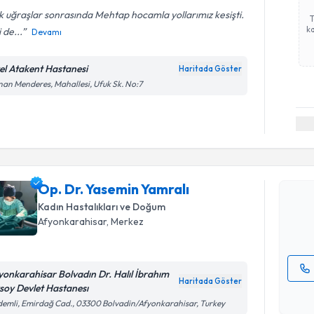
 uğraşlar sonrasında Mehtap hocamla yollarımız kesişti.
ka
i de...
Devamı
el Atakent Hastanesi
Haritada Göster
an Menderes, Mahallesi, Ufuk Sk. No:7
Randevu T
Op. Dr. Y
Size bu uzm
Op. Dr. Yasemin Yamralı
hazırlandığ
Kadın Hastalıkları ve Doğum
Afyonkarahisar
, Merkez
E-posta Ad
yonkarahisar Bolvadın Dr. Halıl İbrahım
Haritada Göster
soy Devlet Hastanesı
Kişisel
emli, Emirdağ Cad., 03300 Bolvadin/Afyonkarahisar, Turkey
okudum