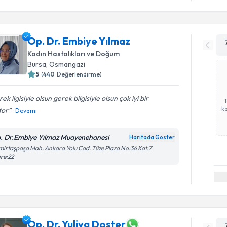
Op. Dr. Embiye Yılmaz
Kadın Hastalıkları ve Doğum
Bursa
, Osmangazi
5
(
440
Değerlendirme)
ek ilgisiyle olsun gerek bilgisiyle olsun çok iyi bir
ka
tor
Devamı
. Dr.Embiye Yılmaz Muayenehanesi
Haritada Göster
irtaşpaşa Mah. Ankara Yolu Cad. Tüze Plaza No:36 Kat:7
re:22
Op. Dr. Yuliya Doster