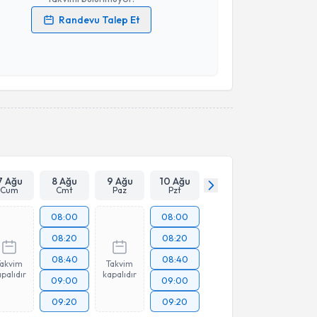
Randevu Talep Et
 verilerimin işlenmesine ilişkin
Aydınlatma Metni
'ni
 ve kişisel verilerimin belirtilen kapsamda
esini kabul ediyorum.
Takvim Talebini Gönder
7 Ağu
8 Ağu
9 Ağu
10 Ağu
Cum
Cmt
Paz
Pzt
08:00
08:00
08:20
08:20
08:40
08:40
Takvim
Takvim
palıdır
kapalıdır
09:00
09:00
09:20
09:20