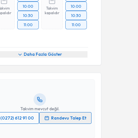
10:00
10:00
Takvim
Takvim
palıdır
kapalıdır
10:30
10:30
11:00
11:00
akvimi Talebi
Daha Fazla Göster
asemin Yamralı
için randevu takvimi talebi oluşturun.
andan randevu almanız için bir takvim
ında e-posta ile bilgilendireceğiz.
resiniz
Takvim mevcut değil.
(0272) 612 91 00
Randevu Talep Et
 verilerimin işlenmesine ilişkin
Aydınlatma Metni
'ni
 ve kişisel verilerimin belirtilen kapsamda