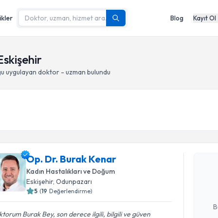
ikler
Blog
Kayıt Ol
Eskişehir
gu
uygulayan doktor - uzman bulundu
Randevu T
Op. Dr. B
Op. Dr. Burak Kenar
bu uzmandan
Kadın Hastalıkları ve Doğum
posta ile bi
Eskişehir
, Odunpazarı
5
(
19
Değerlendirme)
E-posta Ad
B
torum Burak Bey, son derece ilgili, bilgili ve güven