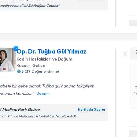
nudiye Mahallesi Eskibağlar Caddesi
Op. Dr. Tuğba Gül Yılmaz
Kadın Hastalıkları ve Doğum
Kocaeli
, Gebze
5
(
37
Değerlendirme)
abetli bir gebe olarak Tuğba gül hanıma takipliyim
ka
nunum kendisi...
Devamı
 Medical Park Gebze
Haritada Göster
an Yılmaz Mahallesi, İstanbul Cd. No:26, 41400