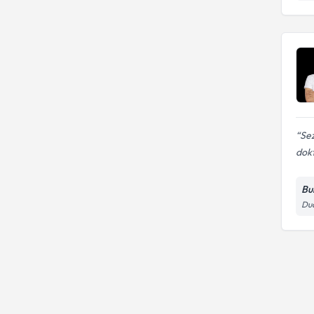
Sez
dokt
Bu
Dua