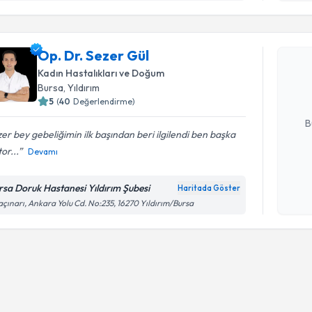
Randevu T
işlenm
Op. Dr. S
Op. Dr. Sezer Gül
uzmandan ra
Kadın Hastalıkları ve Doğum
posta ile bi
Bursa
, Yıldırım
5
(
40
Değerlendirme)
E-posta Ad
B
er bey gebeliğimin ilk başından beri ilgilendi ben başka
or...
Devamı
Kişisel
okudum
rsa Doruk Hastanesi Yıldırım Şubesi
Haritada Göster
işlenm
çınarı, Ankara Yolu Cd. No:235, 16270 Yıldırım/Bursa