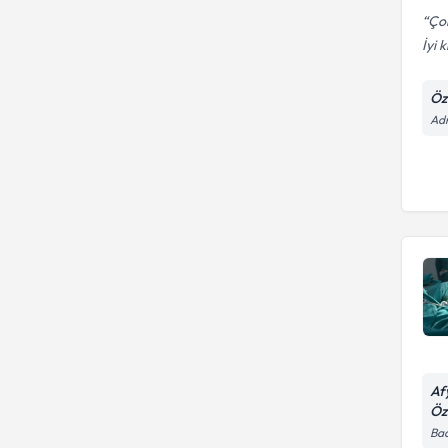
Çok
İyi k
Öz
Adn
Af
Öz
Bad