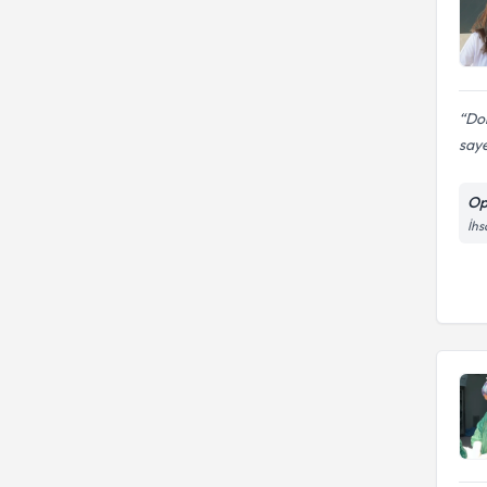
Dok
saye
Op
İhs