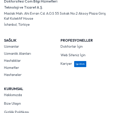
Doktorsitesi Com Bilgi Hizmetleri
Teknoloji ve Ticaret A.Ş.
Maslak Mah. Ahi Evran Cd. A.O.S 55 Sokak No:2 Aksoy Plaza Giriş
Kat Kolektif House
İstanbul, Türkiye
SAĞLIK
PROFESYONELLER
Uzmanlar
Doktorlar İçin
Uzmanlık Alanları
Web Siteniz İçin
Hastalıklar
Kariyer
İşe Alım
Hizmetler
Hastaneler
KURUMSAL
Hakkımızda
Bize Ulaşın
Gizlilik Politikası