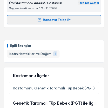
Özel Kastamonu Anadolu Hastanesi
Haritada Göster
Beyçelebi hakkıinan cad. No:36 37200
Randevu Talep Et
Randevu Takvimi Talebi
Op. Dr. Metin Şentürk
için randevu takvimi talebi
oluşturun. Size bu uzmandan randevu almanız için bir
İlgili Branşlar
takvim hazırlandığında e-posta ile bilgilendireceğiz.
Kadın Hastalıkları ve Doğum
1
E-posta Adresiniz
Kastamonu İlçeleri
Kişisel verilerimin işlenmesine ilişkin
Aydınlatma
Metni
'ni okudum ve kişisel verilerimin belirtilen
Kastamonu
Genetik Taramalı Tüp Bebek (PGT)
kapsamda işlenmesini kabul ediyorum.
Genetik Taramalı Tüp Bebek (PGT) ile İlgili
Takvim Talebini Gönder