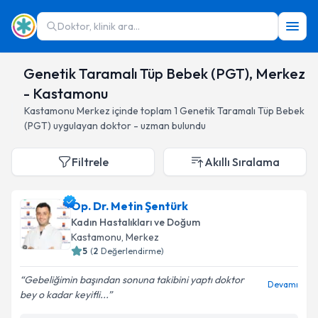
Doktor, klinik ara...
Genetik Taramalı Tüp Bebek (PGT), Merkez
- Kastamonu
Kastamonu
Merkez
içinde toplam
1
Genetik Taramalı Tüp Bebek
(PGT)
uygulayan doktor - uzman bulundu
Filtrele
Akıllı Sıralama
Op. Dr. Metin Şentürk
Kadın Hastalıkları ve Doğum
Kastamonu
, Merkez
5
(
2
Değerlendirme)
Gebeliğimin başından sonuna takibini yaptı doktor
Devamı
bey o kadar keyifli...