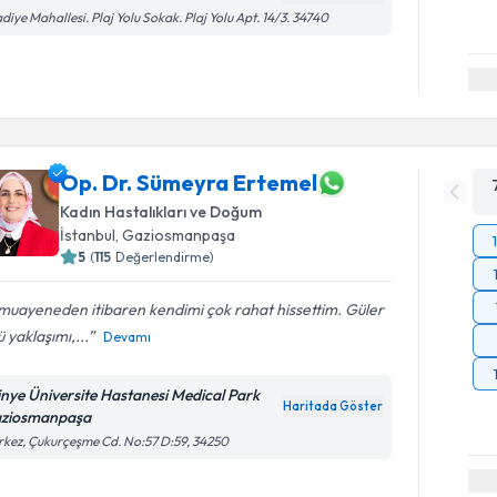
diye Mahallesi. Plaj Yolu Sokak. Plaj Yolu Apt. 14/3. 34740
Op. Dr. Sümeyra Ertemel
Kadın Hastalıkları ve Doğum
İstanbul
, Gaziosmanpaşa
5
(
115
Değerlendirme)
 muayeneden itibaren kendimi çok rahat hissettim. Güler
ü yaklaşımı,...
Devamı
tinye Üniversite Hastanesi Medical Park
Haritada Göster
ziosmanpaşa
kez, Çukurçeşme Cd. No:57 D:59, 34250