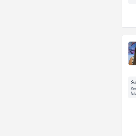
Su
Sua
İst