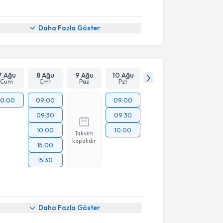
Daha Fazla Göster
7 Ağu
8 Ağu
9 Ağu
10 Ağu
Cum
Cmt
Paz
Pzt
10:00
09:00
09:00
09:30
09:30
10:00
10:00
Takvim
kapalıdır
15:00
15:30
Daha Fazla Göster