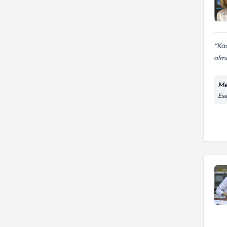
Kad
olm
Me
Ese