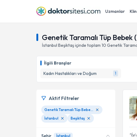
Uzmanlar
Klin
Genetik Taramalı Tüp Bebek (
İstanbul
Beşiktaş
içinde toplam
10
Genetik Tarama
İlgili Branşlar
Kadın Hastalıkları ve Doğum
1
Aktif Filtreler
Genetik Taramalı Tüp Bebek (PGT)
İstanbul
Beşiktaş
İyi
Şehir
İstanbul