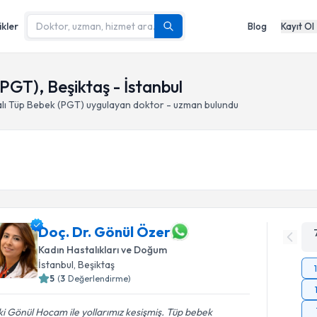
ikler
Blog
Kayıt Ol
PGT), Beşiktaş - İstanbul
lı Tüp Bebek (PGT)
uygulayan doktor - uzman bulundu
Doç. Dr. Gönül Özer
Kadın Hastalıkları ve Doğum
İstanbul
, Beşiktaş
5
(
3
Değerlendirme)
 ki Gönül Hocam ile yollarımız kesişmiş. Tüp bebek