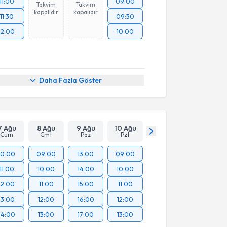
11:00
09:00
Takvim
Takvim
kapalıdır
kapalıdır
11:30
09:30
12:00
10:00
Daha Fazla Göster
7 Ağu
8 Ağu
9 Ağu
10 Ağu
Cum
Cmt
Paz
Pzt
10:00
09:00
13:00
09:00
11:00
10:00
14:00
10:00
12:00
11:00
15:00
11:00
13:00
12:00
16:00
12:00
14:00
13:00
17:00
13:00