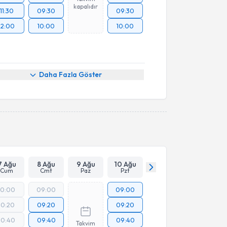
kapalıdır
11:30
09:30
09:30
12:00
10:00
10:00
Daha Fazla Göster
7 Ağu
8 Ağu
9 Ağu
10 Ağu
Cum
Cmt
Paz
Pzt
10:00
09:00
09:00
10:20
09:20
09:20
10:40
09:40
09:40
Takvim