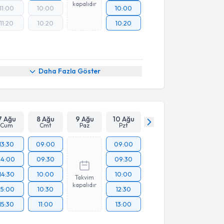
kapalıdır
11:00
10:00
10:00
11:20
10:20
10:20
Daha Fazla Göster
7 Ağu
8 Ağu
9 Ağu
10 Ağu
Cum
Cmt
Paz
Pzt
13:30
09:00
09:00
14:00
09:30
09:30
14:30
10:00
10:00
Takvim
kapalıdır
15:00
10:30
12:30
15:30
11:00
13:00