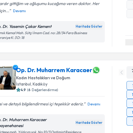
lardır gittiğim ve oğluşumu kucağıma veren doktor. Her
çin...
Devamı
. Dr. Yasemin Çakar Kement
Haritada Göster
ık Kemal Mah. Sütçi İmam Cad. no: 28/34 Fera Business
aniye K: 3 D: 18
Op. Dr. Muharrem Karacaer
Kadın Hastalıkları ve Doğum
İstanbul
, Kadıköy
4.9
(
6
Değerlendirme)
isi ve detaylı bilgilendirmesi içi teşekkür ederiz.
Devamı
. Dr. Muharrem Karacaer
Haritada Göster
ayenehanesi
irtepe mah, Yıldırım sok, No:10/3 Optimist Residence