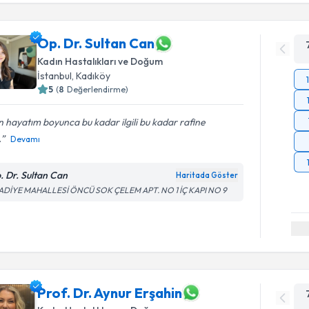
Op. Dr. Sultan Can
Kadın Hastalıkları ve Doğum
İstanbul
, Kadıköy
5
(
8
Değerlendirme)
 hayatım boyunca bu kadar ilgili bu kadar rafine
.
Devamı
. Dr. Sultan Can
Haritada Göster
ADİYE MAHALLESİ ÖNCÜ SOK ÇELEM APT. NO 1 İÇ KAPI NO 9
Prof. Dr. Aynur Erşahin