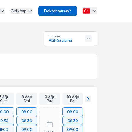
Giriş Yap
Doktor musun?
Sıralama
Akıllı Sıralama
7 Ağu
8 Ağu
9 Ağu
10 Ağu
Cum
Cmt
Paz
Pzt
10:00
08:00
08:00
10:30
08:30
08:30
11:00
09:00
09:00
Takvim