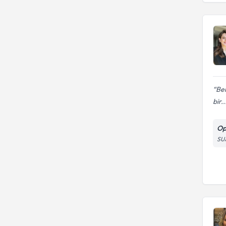
Ben
bir..
Op
SU