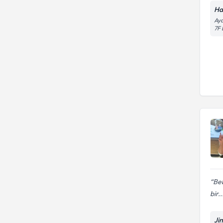
Ha
Aya
7F 
Beb
bir..
Jin