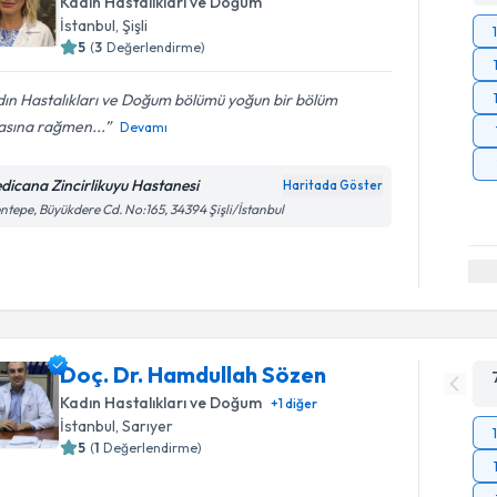
Kadın Hastalıkları ve Doğum
İstanbul
, Şişli
5
(
3
Değerlendirme)
ın Hastalıkları ve Doğum bölümü yoğun bir bölüm
asına rağmen...
Devamı
dicana Zincirlikuyu Hastanesi
Haritada Göster
ntepe, Büyükdere Cd. No:165, 34394 Şişli/İstanbul
Doç. Dr. Hamdullah Sözen
Kadın Hastalıkları ve Doğum
+
1
diğer
İstanbul
, Sarıyer
5
(
1
Değerlendirme)