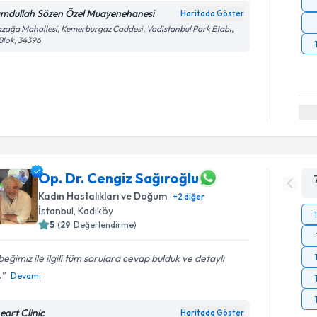
mdullah Sözen Özel Muayenehanesi
Haritada Göster
zağa Mahallesi, Kemerburgaz Caddesi, Vadistanbul Park Etabı,
Blok, 34396
Op. Dr. Cengiz Sağıroğlu
Kadın Hastalıkları ve Doğum
+
2
diğer
İstanbul
, Kadıköy
5
(
29
Değerlendirme)
eğimiz ile ilgili tüm sorulara cevap bulduk ve detaylı
.
Devamı
eart Clinic
Haritada Göster