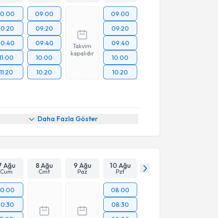
10:00
09:00
09:00
10:20
09:20
09:20
10:40
09:40
09:40
Takvim
kapalıdır
11:00
10:00
10:00
11:20
10:20
10:20
Daha Fazla Göster
7 Ağu
8 Ağu
9 Ağu
10 Ağu
Cum
Cmt
Paz
Pzt
10:00
08:00
10:30
08:30