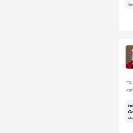
Sua
İlk
yüzl
İs
Ga
Mer