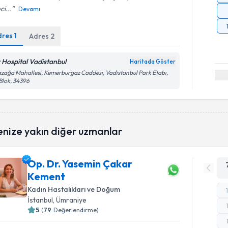
ci...
Devamı
dres
1
Adres
2
v Hospital Vadistanbul
Haritada Göster
zağa Mahallesi, Kemerburgaz Caddesi, Vadistanbul Park Etabı,
Blok, 34396
enize yakın diğer uzmanlar
Op. Dr. Yasemin Çakar
Kement
Kadın Hastalıkları ve Doğum
İstanbul
, Ümraniye
5
(
79
Değerlendirme)