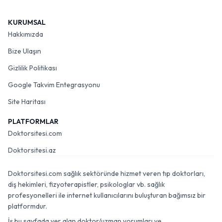
KURUMSAL
Hakkımızda
Bize Ulaşın
Gizlilik Politikası
Google Takvim Entegrasyonu
Site Haritası
PLATFORMLAR
Doktorsitesi.com
Doktorsitesi.az
Doktorsitesi.com sağlık sektöründe hizmet veren tıp doktorları,
diş hekimleri, fizyoterapistler, psikologlar vb. sağlık
profesyonelleri ile internet kullanıcılarını buluşturan bağımsız bir
platformdur.
İş bu sayfada yer alan doktor/uzman yorumları ve