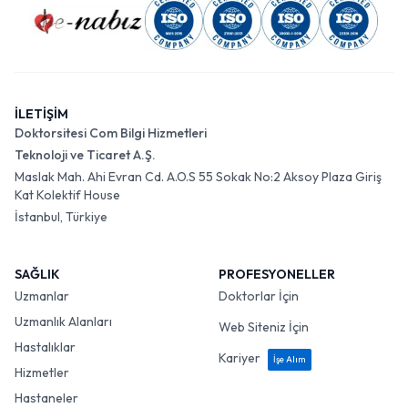
İLETİŞİM
Doktorsitesi Com Bilgi Hizmetleri
Teknoloji ve Ticaret A.Ş.
Maslak Mah. Ahi Evran Cd. A.O.S 55 Sokak No:2 Aksoy Plaza Giriş
Kat Kolektif House
İstanbul, Türkiye
SAĞLIK
PROFESYONELLER
Uzmanlar
Doktorlar İçin
Uzmanlık Alanları
Web Siteniz İçin
Hastalıklar
Kariyer
İşe Alım
Hizmetler
Hastaneler