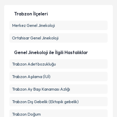
Trabzon İlçeleri
Merkez
Kişisel verilerimin işlenmesine ilişkin
Genel Jinekoloji
Aydınlatma
Metni
'ni okudum ve kişisel verilerimin belirtilen
kapsamda işlenmesini kabul ediyorum.
Ortahisar
Genel Jinekoloji
Takvim Talebini Gönder
Genel Jinekoloji ile İlgili Hastalıklar
Trabzon Adet bozukluğu
Trabzon Aşılama (İUİ)
Trabzon Ay Başı Kanaması Azlığı
Trabzon Dış Gebelik (Ektopik gebelik)
Trabzon Doğum