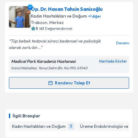
Op. Dr. Hülya Çiçek
için randevu takvimi talebi
Op. Dr. Hasan Tahsin Sanisoğlu
oluşturun. Size bu uzmandan randevu almanız için bir
Kadın Hastalıkları ve Doğum
+
1
diğer
takvim hazırlandığında e-posta ile bilgilendireceğiz.
Trabzon
, Merkez
5
(
41
Değerlendirme)
E-posta Adresiniz
Tüp bebek tedavisi süreci bedensel ve psikolojik
Devamı
olarak zorlu bir...
Medical Park Karadeniz Hastanesi
Haritada Göster
Kişisel verilerimin işlenmesine ilişkin
Aydınlatma
İnönü Mahallesi, Yavuz Selim Blv. No:190, 61040
Metni
'ni okudum ve kişisel verilerimin belirtilen
kapsamda işlenmesini kabul ediyorum.
Randevu Talep Et
Randevu Takvimi Talebi
Takvim Talebini Gönder
Op. Dr. Hasan Tahsin Sanisoğlu
için randevu
takvimi talebi oluşturun. Size bu uzmandan randevu
İlgili Branşlar
almanız için bir takvim hazırlandığında e-posta ile
bilgilendireceğiz.
Kadın Hastalıkları ve Doğum
Üreme Endokrinolojisi ve İnfer
3
E-posta Adresiniz