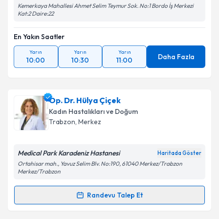
Kemerkaya Mahallesi Ahmet Selim Teymur Sok. No:1 Bordo İş Merkezi
Kat:2 Daire:22
En Yakın Saatler
Yarın
Yarın
Yarın
Daha Fazla
10:00
10:30
11:00
Op. Dr. Hülya Çiçek
Kadın Hastalıkları ve Doğum
Trabzon
, Merkez
Medical Park Karadeniz Hastanesi
Haritada Göster
Ortahisar mah., Yavuz Selim Blv. No:190, 61040 Merkez/Trabzon
Merkez/Trabzon
Randevu Talep Et
Randevu Takvimi Talebi