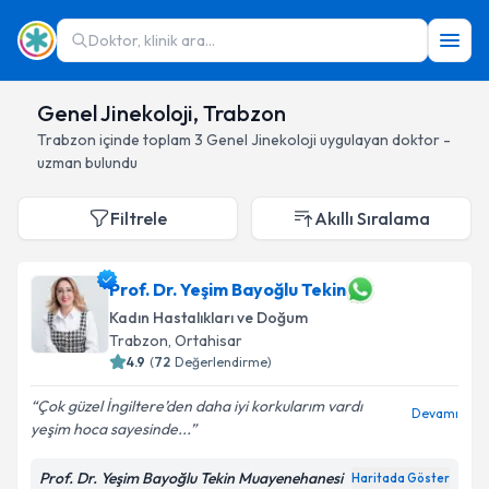
Doktor, klinik ara...
Genel Jinekoloji, Trabzon
Trabzon
içinde toplam
3
Genel Jinekoloji
uygulayan doktor -
uzman bulundu
Filtrele
Akıllı Sıralama
Prof. Dr. Yeşim Bayoğlu Tekin
Kadın Hastalıkları ve Doğum
Trabzon
, Ortahisar
4.9
(
72
Değerlendirme)
Çok güzel İngiltere’den daha iyi korkularım vardı
Devamı
yeşim hoca sayesinde...
Prof. Dr. Yeşim Bayoğlu Tekin Muayenehanesi
Haritada Göster