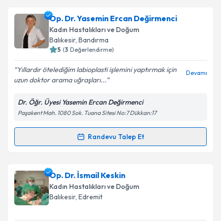
Op. Dr. Yasemin Ercan Değirmenci
Kadın Hastalıkları ve Doğum
Balıkesir
, Bandırma
5
(
3
Değerlendirme)
Yıllardır ötelediğim labioplasti işlemini yaptırmak için
Devamı
uzun doktor arama uğraşları...
Dr. Öğr. Üyesi Yasemin Ercan Değirmenci
Paşakent Mah. 1080 Sok. Tuana Sitesi No:7 Dükkan:17
Randevu Talep Et
Randevu Takvimi Talebi
Op. Dr. Yasemin Ercan Değirmenci
için randevu
Op. Dr. İsmail Keskin
takvimi talebi oluşturun. Size bu uzmandan randevu
Kadın Hastalıkları ve Doğum
almanız için bir takvim hazırlandığında e-posta ile
Balıkesir
, Edremit
bilgilendireceğiz.