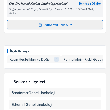
E-posta Adresiniz
Op. Dr. İsmail Keskin Jinekoloji Merkezi
Haritada Göster
Soğanyemez, Ali Kaya, Hüsnü Elçin Yıldırım Cd. No:26 Sitesi A Blok,
10300
Randevu Talep Et
Kişisel verilerimin işlenmesine ilişkin
Aydınlatma
Randevu Takvimi Talebi
Metni
'ni okudum ve kişisel verilerimin belirtilen
kapsamda işlenmesini kabul ediyorum.
Op. Dr. İsmail Keskin
için randevu takvimi talebi
oluşturun. Size bu uzmandan randevu almanız için bir
Takvim Talebini Gönder
İlgili Branşlar
takvim hazırlandığında e-posta ile bilgilendireceğiz.
Kadın Hastalıkları ve Doğum
Perinatoloji - Riskli Gebelikler
5
E-posta Adresiniz
Balıkesir İlçeleri
Kişisel verilerimin işlenmesine ilişkin
Aydınlatma
Bandırma
Metni
Genel Jinekoloji
'ni okudum ve kişisel verilerimin belirtilen
kapsamda işlenmesini kabul ediyorum.
Edremit
Genel Jinekoloji