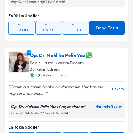
Paşakonak Mah. Sağlık Cad. No:16
En Yakın Saatler
Yarın
Yarın
Yarın
Daha Fazla
09:00
09:30
10:00
Op. Dr. Mehlika Pelin Yaz
Kadın Hastalıkları ve Doğum
Balıkesir
, Edremit
5
(
1
Değerlendirme)
Canım doktorum harika bir doktordur. Her konuda
Devamı
hep yanımda oldu....
Op. Dr. Mehlika Pelin Yaz Muayenehanesi
Haritada Göster
Gazicelal Mah. 10051. Sokak No:6/1A
En Yakın Saatler