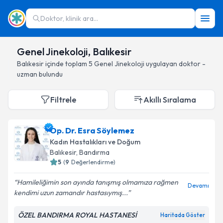
Doktor, klinik ara...
Genel Jinekoloji, Balıkesir
Balıkesir
içinde toplam
5
Genel Jinekoloji
uygulayan doktor -
uzman bulundu
Filtrele
Akıllı Sıralama
Op. Dr. Esra Söylemez
Kadın Hastalıkları ve Doğum
Balıkesir
, Bandırma
5
(
9
Değerlendirme)
Hamileliğimin son ayında tanışmış olmamıza rağmen
Devamı
kendimi uzun zamandır hastasıymış...
ÖZEL BANDIRMA ROYAL HASTANESİ
Haritada Göster