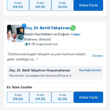
10 Ağu
10 Ağu
10 Ağu
Daha Fazla
09:00
09:30
10:00
Doç. Dr. Betül Yakıştıran
Kadın Hastalıkları ve Doğum
+
1
diğer
Balıkesir
, Altıeylül
5
(
13
Değerlendirme)
Doktorumla bugün tanıştım ve çok memnun kaldım.
Devamı
güler yüzlülügü ve...
Doç. Dr. Betül Yakıştıran Muayenehanesi
Haritada Göster
Plevne Mah. Savaştepe Cad. Numara:35 Daire: 8
En Yakın Saatler
10 Ağu
10 Ağu
10 Ağu
Daha Fazla
09:00
09:30
10:00