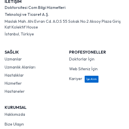
İLETİŞİM
Doktorsitesi Com Bilgi Hizmetleri
Teknoloji ve Ticaret A.Ş.
Maslak Mah. Ahi Evran Cd. A.O.S 55 Sokak No:2 Aksoy Plaza Giriş
Kat Kolektif House
İstanbul, Türkiye
SAĞLIK
PROFESYONELLER
Uzmanlar
Doktorlar İçin
Uzmanlık Alanları
Web Siteniz İçin
Hastalıklar
Kariyer
İşe Alım
Hizmetler
Hastaneler
KURUMSAL
Hakkımızda
Bize Ulaşın