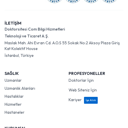
İLETİŞİM
Doktorsitesi Com Bilgi Hizmetleri
Teknoloji ve Ticaret A.Ş.
Maslak Mah. Ahi Evran Cd. A.O.S 55 Sokak No:2 Aksoy Plaza Giriş
Kat Kolektif House
İstanbul, Türkiye
SAĞLIK
PROFESYONELLER
Uzmanlar
Doktorlar İçin
Uzmanlık Alanları
Web Siteniz İçin
Hastalıklar
Kariyer
İşe Alım
Hizmetler
Hastaneler