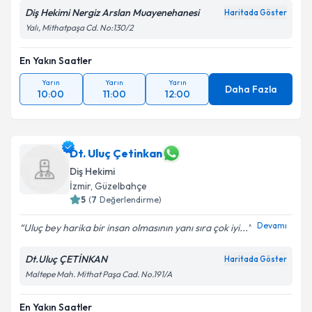
Diş Hekimi Nergiz Arslan Muayenehanesi
Haritada Göster
Yalı, Mithatpaşa Cd. No:130/2
En Yakın Saatler
Yarın
Yarın
Yarın
Daha Fazla
10:00
11:00
12:00
Dt. Uluç Çetinkan
Diş Hekimi
İzmir
, Güzelbahçe
5
(
7
Değerlendirme)
Devamı
Uluç bey harika bir insan olmasının yanı sıra çok iyi...
Dt.Uluç ÇETİNKAN
Haritada Göster
Maltepe Mah. Mithat Paşa Cad. No.191/A
En Yakın Saatler