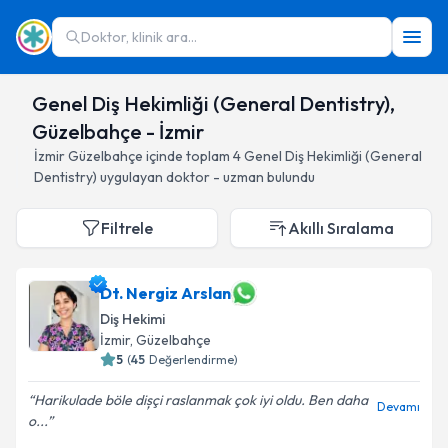
Doktor, klinik ara...
Genel Diş Hekimliği (General Dentistry),
Güzelbahçe - İzmir
İzmir
Güzelbahçe
içinde toplam
4
Genel Diş Hekimliği (General
Dentistry)
uygulayan doktor - uzman bulundu
Filtrele
Akıllı Sıralama
Dt. Nergiz Arslan
Diş Hekimi
İzmir
, Güzelbahçe
5
(
45
Değerlendirme)
Harikulade böle dișçi raslanmak çok iyi oldu. Ben daha
Devamı
o...