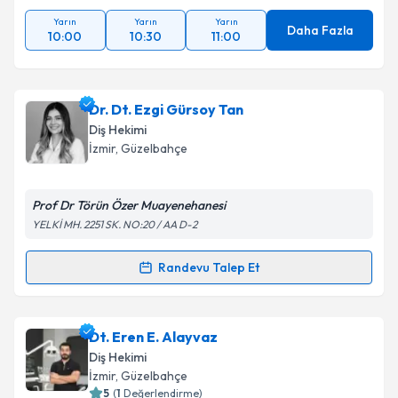
Yarın
Yarın
Yarın
Daha Fazla
10:00
10:30
11:00
Dr. Dt. Ezgi Gürsoy Tan
Diş Hekimi
İzmir
, Güzelbahçe
Prof Dr Törün Özer Muayenehanesi
YELKİ MH. 2251 SK. NO:20 / AA D-2
Randevu Talep Et
Randevu Takvimi Talebi
Dr. Dt. Ezgi Gürsoy Tan
için randevu takvimi talebi
Dt. Eren E. Alayvaz
oluşturun. Size bu uzmandan randevu almanız için bir
Diş Hekimi
takvim hazırlandığında e-posta ile bilgilendireceğiz.
İzmir
, Güzelbahçe
5
(
1
Değerlendirme)