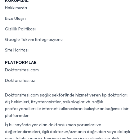
KURUMSAL
Hakkımızda
Bize Ulaşın
Gizlilik Politikası
Google Takvim Entegrasyonu
Site Haritası
PLATFORMLAR
Doktorsitesi.com
Doktorsitesi.az
Doktorsitesi.com sağlık sektöründe hizmet veren tıp doktorları,
diş hekimleri, fizyoterapistler, psikologlar vb. sağlık
profesyonelleri ile internet kullanıcılarını buluşturan bağımsız bir
platformdur.
İş bu sayfada yer alan doktor/uzman yorumları ve
değerlendirmeleri, ilgili doktorun/uzmanın doğrudan veya dolaylı
emri, talebi, önerisi, tavsiyesi ve/veya ricası olmaksızın, ilgili