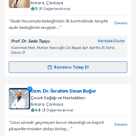
için bir takvim hazırlandığında e-posta ile
Ankara
, Çankaya
bilgilendireceğiz.
5
(
9
Değerlendirme)
E-posta Adresiniz
Seda Hocamızla bebeğimizin ilk kontrolünde tanıştık
Devamı
aydır bebeğimizi sevgiyle...
Prof. Dr. Seda Topçu
Haritada Göster
Kızılırmak Mah. Muhsin Yazıcıoğlu Cd. Başak Apt. Apt No:31, Kat:6,
Kişisel verilerimin işlenmesine ilişkin
Aydınlatma
Daire: 21
Metni
'ni okudum ve kişisel verilerimin belirtilen
kapsamda işlenmesini kabul ediyorum.
Randevu Talep Et
Randevu Takvimi Talebi
Takvim Talebini Gönder
Prof. Dr. Seda Topçu
için randevu takvimi talebi
Uzm. Dr. İbrahim Sinan Buğur
oluşturun. Size bu uzmandan randevu almanız için bir
Çocuk Sağlığı ve Hastalıkları
takvim hazırlandığında e-posta ile bilgilendireceğiz.
Ankara
, Çankaya
4.8
(
3
Değerlendirme)
E-posta Adresiniz
Uzun süredir geçmeyen burun tıkanıklığı ve kaşıntı
Devamı
şikayetlerimizden dolayı birkaç...