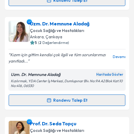
Randevu Talep Et
Uzm. Dr. Ali Şimşek
için randevu takvimi talebi
oluşturun. Size bu uzmandan randevu almanız için bir
Uzm. Dr. Memnune Aladağ
takvim hazırlandığında e-posta ile bilgilendireceğiz.
Çocuk Sağlığı ve Hastalıkları
E-posta Adresiniz
Ankara
, Çankaya
5
(
2
Değerlendirme)
Kızım için gittim kendisi çok ilgili ve tüm sorunlarımızı
Devamı
yanıtladı...
Kişisel verilerimin işlenmesine ilişkin
Aydınlatma
Metni
'ni okudum ve kişisel verilerimin belirtilen
Uzm. Dr. Memnune Aladağ
Haritada Göster
kapsamda işlenmesini kabul ediyorum.
Kızılırmak, YDA Center İş Merkezi, Dumlupınar Blv. No:9A A2 Blok Kat:10
No:416, 06530
Takvim Talebini Gönder
Randevu Talep Et
Randevu Takvimi Talebi
Uzm. Dr. Memnune Aladağ
için randevu takvimi
Prof. Dr. Seda Topçu
talebi oluşturun. Size bu uzmandan randevu almanız
Çocuk Sağlığı ve Hastalıkları