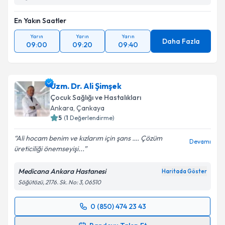
En Yakın Saatler
Yarın
Yarın
Yarın
Daha Fazla
09:00
09:20
09:40
Uzm. Dr. Ali Şimşek
Çocuk Sağlığı ve Hastalıkları
Ankara
, Çankaya
5
(
1
Değerlendirme)
Ali hocam benim ve kızlarım için şans …. Çözüm
Devamı
üreticiliği önemseyişi...
Medicana Ankara Hastanesi
Haritada Göster
Söğütözü, 2176. Sk. No: 3, 06510
0 (850) 474 23 43
Randevu Takvimi Talebi