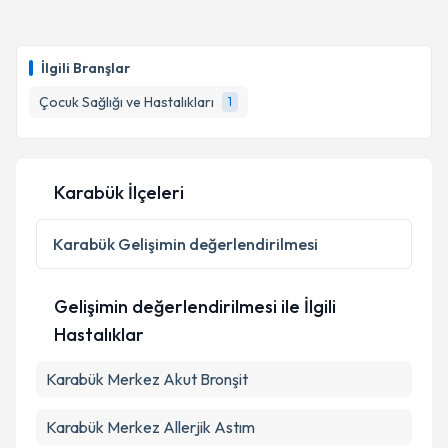
Takvim Talebini Gönder
Uzm. Dr. Burçin Dur
için randevu takvimi talebi
oluşturun. Size bu uzmandan randevu almanız için bir
İlgili Branşlar
takvim hazırlandığında e-posta ile bilgilendireceğiz.
Çocuk Sağlığı ve Hastalıkları
1
E-posta Adresiniz
Karabük İlçeleri
Kişisel verilerimin işlenmesine ilişkin
Aydınlatma
Metni
'ni okudum ve kişisel verilerimin belirtilen
Karabük
Gelişimin değerlendirilmesi
kapsamda işlenmesini kabul ediyorum.
Gelişimin değerlendirilmesi ile İlgili
Takvim Talebini Gönder
Hastalıklar
Karabük Merkez Akut Bronşit
Karabük Merkez Allerjik Astım