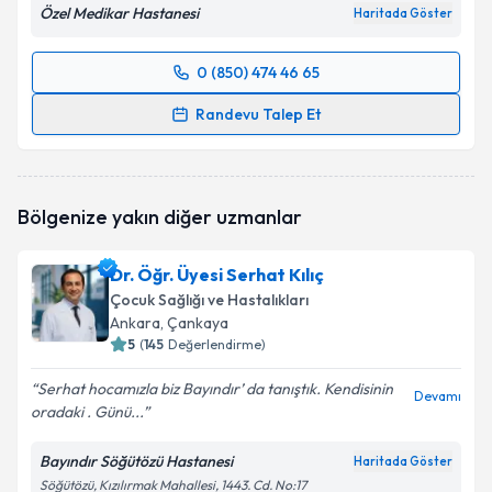
Özel Medikar Hastanesi
Haritada Göster
0 (850) 474 46 65
Randevu Takvimi Talebi
Randevu Talep Et
Uzm. Dr. Adem Koçak
için randevu takvimi talebi
oluşturun. Size bu uzmandan randevu almanız için bir
takvim hazırlandığında e-posta ile bilgilendireceğiz.
Bölgenize yakın diğer uzmanlar
E-posta Adresiniz
Dr. Öğr. Üyesi Serhat Kılıç
Çocuk Sağlığı ve Hastalıkları
Ankara
, Çankaya
5
(
145
Değerlendirme)
Kişisel verilerimin işlenmesine ilişkin
Aydınlatma
Metni
'ni okudum ve kişisel verilerimin belirtilen
Serhat hocamızla biz Bayındır’ da tanıştık. Kendisinin
kapsamda işlenmesini kabul ediyorum.
Devamı
oradaki . Günü...
Bayındır Söğütözü Hastanesi
Takvim Talebini Gönder
Haritada Göster
Söğütözü, Kızılırmak Mahallesi, 1443. Cd. No:17