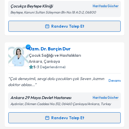
Çocukça Beytepe Kliniği
Haritada Göster
Kişisel verilerimin işlenmesine ilişkin
Aydınlatma
Beytepe, Kanuni Sultan Süleyman Blv No:18 A D:2, 06800
Metni
'ni okudum ve kişisel verilerimin belirtilen
kapsamda işlenmesini kabul ediyorum.
Randevu Talep Et
Randevu Takvimi Talebi
Takvim Talebini Gönder
Uzm. Dr. İbrahim Sinan Buğur
için randevu takvimi
Uzm. Dr. Burçin Dur
talebi oluşturun. Size bu uzmandan randevu almanız
Çocuk Sağlığı ve Hastalıkları
için bir takvim hazırlandığında e-posta ile
Ankara
, Çankaya
bilgilendireceğiz.
5
(
1
Değerlendirme)
E-posta Adresiniz
Çok deneyimli, sevgi dolu çocukları çok Seven ,kızmın
Devamı
doktor ablası...
Ankara 29 Mayıs Devlet Hastanesı
Haritada Göster
Aydınlar, Dikmen Caddesi No:312, 06460 Çankaya/Ankara, Turkey
Kişisel verilerimin işlenmesine ilişkin
Aydınlatma
Metni
'ni okudum ve kişisel verilerimin belirtilen
kapsamda işlenmesini kabul ediyorum.
Randevu Talep Et
Randevu Takvimi Talebi