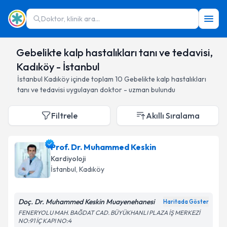
Doktor, klinik ara...
Gebelikte kalp hastalıkları tanı ve tedavisi,
Kadıköy - İstanbul
İstanbul
Kadıköy
içinde toplam
10
Gebelikte kalp hastalıkları
tanı ve tedavisi
uygulayan doktor - uzman bulundu
Filtrele
Akıllı Sıralama
Prof. Dr. Muhammed Keskin
Kardiyoloji
İstanbul
, Kadıköy
Doç. Dr. Muhammed Keskin Muayenehanesi
Haritada Göster
FENERYOLU MAH. BAĞDAT CAD. BÜYÜKHANLI PLAZA İŞ MERKEZİ
NO:91 İÇ KAPI NO:4