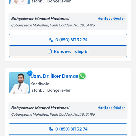
İstanbul
, Bahçelievler
Bahçelievler Medipol Hastanesi
Haritada Göster
Çobançesme Mahallesi, Fatih Caddesi, No:1/8, 34196
Kişisel verilerimin işlenmesine ilişkin
Aydınlatma
Metni
'ni okudum ve kişisel verilerimin belirtilen
0 (850) 811 32 74
kapsamda işlenmesini kabul ediyorum.
Randevu Takvimi Talebi
Randevu Talep Et
Takvim Talebini Gönder
Dr. Öğr. Üyesi Hasan Can Könte
için randevu
takvimi talebi oluşturun. Size bu uzmandan randevu
almanız için bir takvim hazırlandığında e-posta ile
Uzm. Dr. İlker Duman
bilgilendireceğiz.
Kardiyoloji
İstanbul
, Bahçelievler
E-posta Adresiniz
Bahçelievler Medipol Hastanesi
Haritada Göster
Çobançesme Mahallesi, Fatih Caddesi, No:1/8, 34196
Kişisel verilerimin işlenmesine ilişkin
Aydınlatma
0 (850) 811 32 74
Metni
'ni okudum ve kişisel verilerimin belirtilen
Randevu Takvimi Talebi
kapsamda işlenmesini kabul ediyorum.