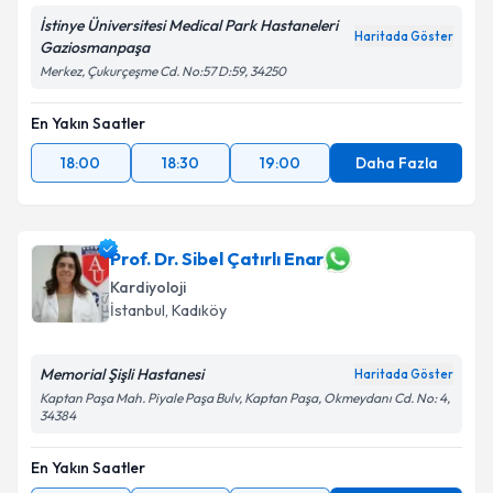
İstinye Üniversitesi Medical Park Hastaneleri
Haritada Göster
Gaziosmanpaşa
Merkez, Çukurçeşme Cd. No:57 D:59, 34250
En Yakın Saatler
18:00
18:30
19:00
Daha Fazla
Prof. Dr. Sibel Çatırlı Enar
Kardiyoloji
İstanbul
, Kadıköy
Memorial Şişli Hastanesi
Haritada Göster
Kaptan Paşa Mah. Piyale Paşa Bulv, Kaptan Paşa, Okmeydanı Cd. No: 4,
34384
En Yakın Saatler