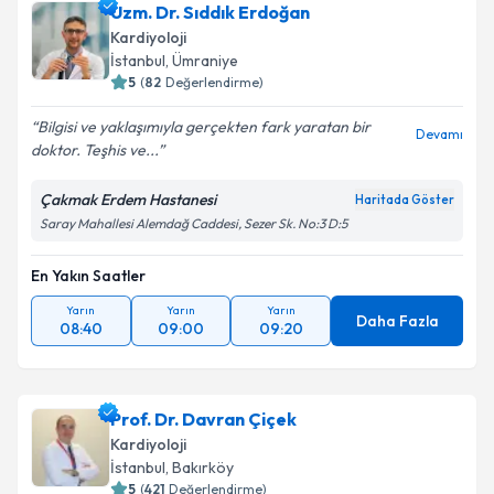
Uzm. Dr. Sıddık Erdoğan
E-posta Adresiniz
Kardiyoloji
İstanbul
, Ümraniye
5
(
82
Değerlendirme)
Bilgisi ve yaklaşımıyla gerçekten fark yaratan bir
Kişisel verilerimin işlenmesine ilişkin
Aydınlatma
Devamı
doktor. Teşhis ve...
Metni
'ni okudum ve kişisel verilerimin belirtilen
kapsamda işlenmesini kabul ediyorum.
Çakmak Erdem Hastanesi
Haritada Göster
Saray Mahallesi Alemdağ Caddesi, Sezer Sk. No:3 D:5
Takvim Talebini Gönder
En Yakın Saatler
Yarın
Yarın
Yarın
Daha Fazla
08:40
09:00
09:20
Prof. Dr. Davran Çiçek
Kardiyoloji
İstanbul
, Bakırköy
5
(
421
Değerlendirme)