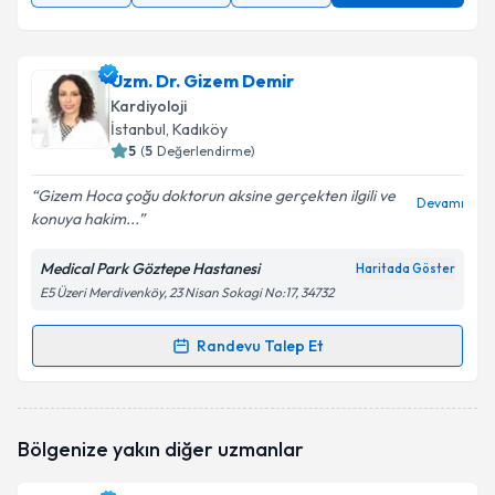
Uzm. Dr. Gizem Demir
Kardiyoloji
İstanbul
, Kadıköy
5
(
5
Değerlendirme)
Gizem Hoca çoğu doktorun aksine gerçekten ilgili ve
Devamı
konuya hakim...
Medical Park Göztepe Hastanesi
Haritada Göster
E5 Üzeri Merdivenköy, 23 Nisan Sokagi No:17, 34732
Randevu Talep Et
Randevu Takvimi Talebi
Uzm. Dr. Gizem Demir
için randevu takvimi talebi
Bölgenize yakın diğer uzmanlar
oluşturun. Size bu uzmandan randevu almanız için bir
takvim hazırlandığında e-posta ile bilgilendireceğiz.