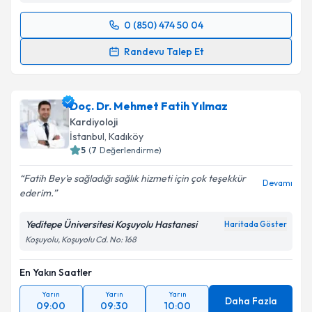
0 (850) 474 50 04
Randevu Takvimi Talebi
Randevu Talep Et
Prof. Dr. Muhammed Keskin
için randevu takvimi
talebi oluşturun. Size bu uzmandan randevu almanız
Doç. Dr. Mehmet Fatih Yılmaz
için bir takvim hazırlandığında e-posta ile
bilgilendireceğiz.
Kardiyoloji
İstanbul
, Kadıköy
E-posta Adresiniz
5
(
7
Değerlendirme)
Fatih Bey'e sağladığı sağlık hizmeti için çok teşekkür
Devamı
ederim.
Kişisel verilerimin işlenmesine ilişkin
Aydınlatma
Yeditepe Üniversitesi Koşuyolu Hastanesi
Haritada Göster
Metni
'ni okudum ve kişisel verilerimin belirtilen
Koşuyolu, Koşuyolu Cd. No: 168
kapsamda işlenmesini kabul ediyorum.
En Yakın Saatler
Takvim Talebini Gönder
Yarın
Yarın
Yarın
Daha Fazla
09:00
09:30
10:00