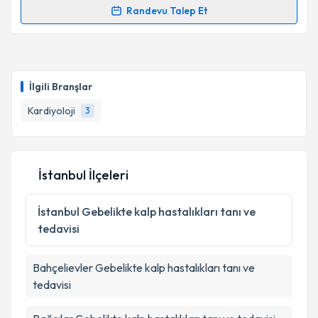
Randevu Talep Et
Uzm. Dr. İlker Duman
için randevu takvimi talebi
Takvim Talebini Gönder
oluşturun. Size bu uzmandan randevu almanız için bir
takvim hazırlandığında e-posta ile bilgilendireceğiz.
İlgili Branşlar
E-posta Adresiniz
Kardiyoloji
3
Kişisel verilerimin işlenmesine ilişkin
Aydınlatma
İstanbul İlçeleri
Metni
'ni okudum ve kişisel verilerimin belirtilen
kapsamda işlenmesini kabul ediyorum.
İstanbul
Gebelikte kalp hastalıkları tanı ve
tedavisi
Takvim Talebini Gönder
Bahçelievler
Gebelikte kalp hastalıkları tanı ve
tedavisi