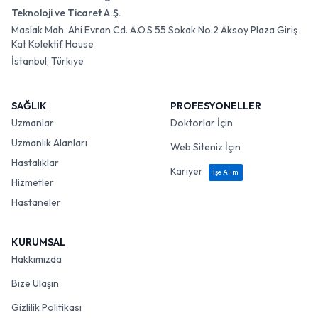
Teknoloji ve Ticaret A.Ş.
Maslak Mah. Ahi Evran Cd. A.O.S 55 Sokak No:2 Aksoy Plaza Giriş
Kat Kolektif House
İstanbul, Türkiye
SAĞLIK
PROFESYONELLER
Uzmanlar
Doktorlar İçin
Uzmanlık Alanları
Web Siteniz İçin
Hastalıklar
Kariyer
İşe Alım
Hizmetler
Hastaneler
KURUMSAL
Hakkımızda
Bize Ulaşın
Gizlilik Politikası