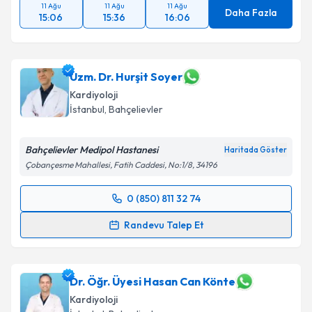
11 Ağu
11 Ağu
11 Ağu
Daha Fazla
15:06
15:36
16:06
Uzm. Dr. Hurşit Soyer
Kardiyoloji
İstanbul
, Bahçelievler
Bahçelievler Medipol Hastanesi
Haritada Göster
Çobançesme Mahallesi, Fatih Caddesi, No:1/8, 34196
0 (850) 811 32 74
Randevu Takvimi Talebi
Randevu Talep Et
Uzm. Dr. Hurşit Soyer
için randevu takvimi talebi
oluşturun. Size bu uzmandan randevu almanız için bir
takvim hazırlandığında e-posta ile bilgilendireceğiz.
Dr. Öğr. Üyesi Hasan Can Könte
Kardiyoloji
E-posta Adresiniz