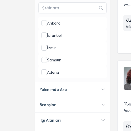
ve..
Öz
Ankara
İst
İstanbul
İzmir
Samsun
Adana
Tekirdağ
Yakınımda Ara
Ayş
Branşlar
Konumuma yakın uzmanları
her.
göster
İlgi Alanları
Pr