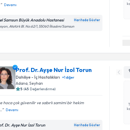
ka
.
Devamı
el Samsun Büyük Anadolu Hastanesi
Haritada Göster
asyon, Atatürk Bl. No:62/1, 55060 İlkadım/Samsun
Prof. Dr. Ayşe Nur İzol Torun
Dahiliye - İç Hastalıkları
+
1
diğer
Adana
,
Seyhan
5
(
45
Değerlendirme)
e hoca çok güvenilir ve sabırlı samimi bir hekim
ka
..
Devamı
of. Dr. Ayşe Nur İzol Torun
Haritada Göster