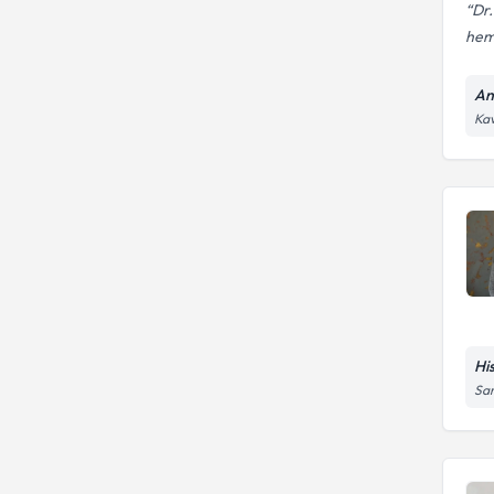
Dr.
hem
An
Kav
Hi
Sar