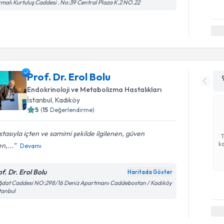
malı Kurtuluş Caddesi . No:39 Central Plaza K.2 NO.22
Prof. Dr. Erol Bolu
Endokrinoloji ve Metabolizma Hastalıkları
İstanbul
,
Kadıköy
5
(
15
Değerlendirme)
tasıyla içten ve samimi şekilde ilgilenen, güven
ka
n,...
Devamı
f. Dr. Erol Bolu
Haritada Göster
dat Caddesi NO:298/16 Deniz Apartmanı Caddebostan / Kadıköy
stanbul