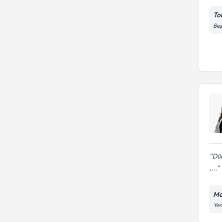
To
Beş
Dün
,...
Me
Yen