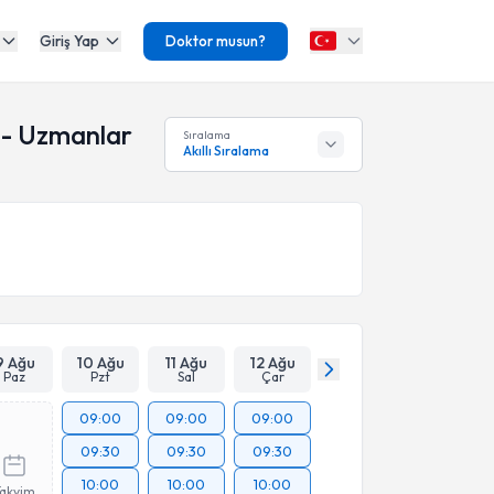
Giriş Yap
Doktor musun?
r - Uzmanlar
Sıralama
Akıllı Sıralama
9 Ağu
10 Ağu
11 Ağu
12 Ağu
Paz
Pzt
Sal
Çar
09:00
09:00
09:00
09:30
09:30
09:30
10:00
10:00
10:00
Takvim