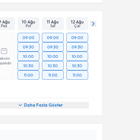
9 Ağu
10 Ağu
11 Ağu
12 Ağu
Paz
Pzt
Sal
Çar
09:00
09:00
09:00
09:30
09:30
09:30
10:00
10:00
10:00
Takvim
palıdır
10:30
10:30
10:30
11:00
11:00
11:00
Daha Fazla Göster
akvimi Talebi
smail Yıldız
için randevu takvimi talebi oluşturun.
andan randevu almanız için bir takvim