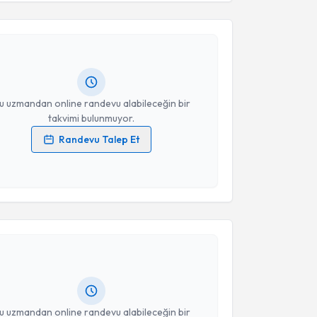
Takvim Talebini Gönder
Nuri Haksever
için randevu takvimi talebi oluşturun.
andan randevu almanız için bir takvim
ında e-posta ile bilgilendireceğiz.
resiniz
u uzmandan online randevu alabileceğin bir
takvimi bulunmuyor.
Randevu Talep Et
 verilerimin işlenmesine ilişkin
Aydınlatma Metni
'ni
 ve kişisel verilerimin belirtilen kapsamda
esini kabul ediyorum.
akvimi Talebi
Takvim Talebini Gönder
İbrahim Demirci
için randevu takvimi talebi oluşturun.
andan randevu almanız için bir takvim
ında e-posta ile bilgilendireceğiz.
resiniz
u uzmandan online randevu alabileceğin bir