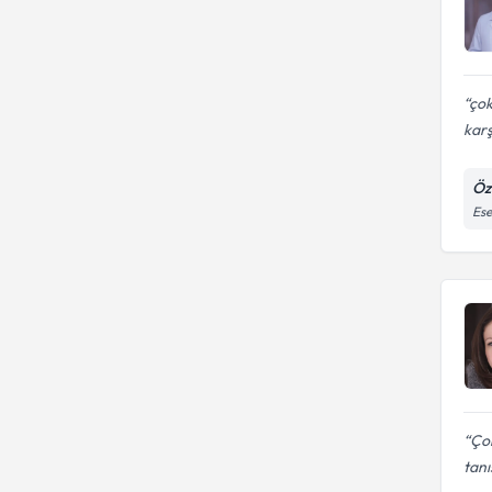
çok
karş
Öz
Ese
Çok
tanı