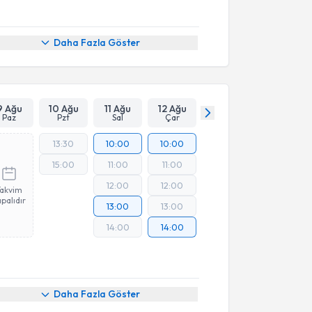
Daha Fazla Göster
9 Ağu
10 Ağu
11 Ağu
12 Ağu
Paz
Pzt
Sal
Çar
13:30
10:00
10:00
15:00
11:00
11:00
12:00
12:00
Takvim
palıdır
13:00
13:00
14:00
14:00
Daha Fazla Göster