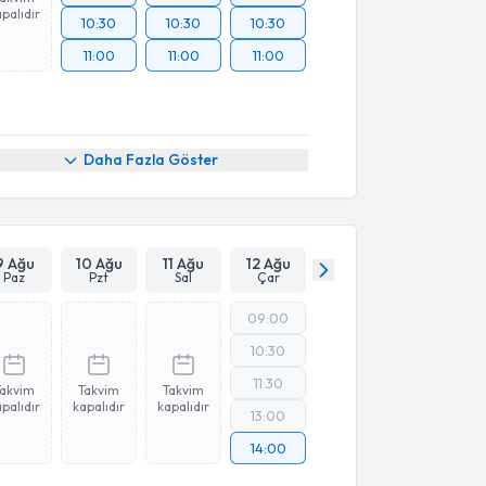
palıdır
10:30
10:30
10:30
11:00
11:00
11:00
Daha Fazla Göster
9 Ağu
10 Ağu
11 Ağu
12 Ağu
Paz
Pzt
Sal
Çar
09:00
10:30
11:30
Takvim
Takvim
Takvim
palıdır
kapalıdır
kapalıdır
13:00
14:00