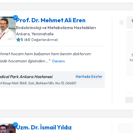
Prof. Dr. Mehmet Ali Eren
Endokrinoloji ve Metabolizma Hastalıkları
Ankara
,
Yenimahalle
5
(
60
Değerlendirme)
hmet hocam hem babamın hem benim doktorum
ka
izde hocamızın ilgisinden...
Devamı
dical Park Ankara Hastanesi
Haritada Göster
t Koop Mah 1868. Sok, Batıkent Blv. No:15, 06680
Randevu T
Uzm. Dr. İ
Uzm. Dr. İsmail Yıldız
Size bu uzm