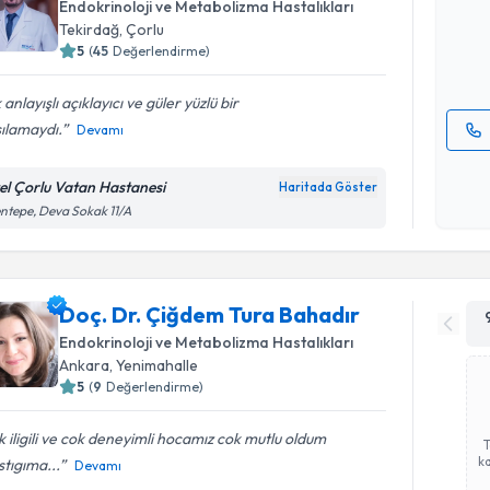
Endokrinoloji ve Metabolizma Hastalıkları
hazırlandığ
Tekirdağ
,
Çorlu
5
(
45
Değerlendirme)
E-posta Ad
 anlayışlı açıklayıcı ve güler yüzlü bir
ılamaydı.
Devamı
Kişisel
okudum
el Çorlu Vatan Hastanesi
Haritada Göster
işlenm
ntepe, Deva Sokak 11/A
Doç. Dr. Çiğdem Tura Bahadır
Endokrinoloji ve Metabolizma Hastalıkları
Ankara
,
Yenimahalle
5
(
9
Değerlendirme)
 iligili ve cok deneyimli hocamız cok mutlu oldum
ka
stıgıma...
Devamı