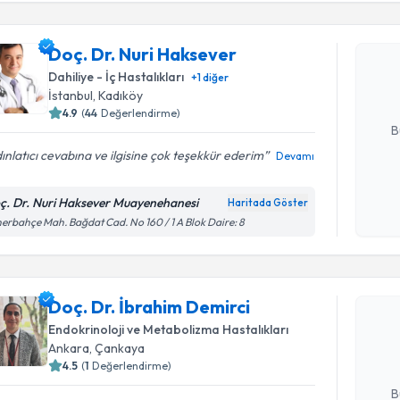
Doç. Dr. 
Doç. Dr. Nuri Haksever
Size bu uzm
hazırlandığ
Dahiliye - İç Hastalıkları
+
1
diğer
İstanbul
,
Kadıköy
E-posta Ad
4.9
(
44
Değerlendirme)
B
ınlatıcı cevabına ve ilgisine çok teşekkür ederim
Devamı
Kişisel
ç. Dr. Nuri Haksever Muayenehanesi
Haritada Göster
okudum
erbahçe Mah. Bağdat Cad. No 160 / 1 A Blok Daire: 8
işlenm
Randevu T
Doç. Dr. 
Doç. Dr. İbrahim Demirci
Size bu uzm
Endokrinoloji ve Metabolizma Hastalıkları
hazırlandığ
Ankara
,
Çankaya
4.5
(
1
Değerlendirme)
E-posta Ad
B