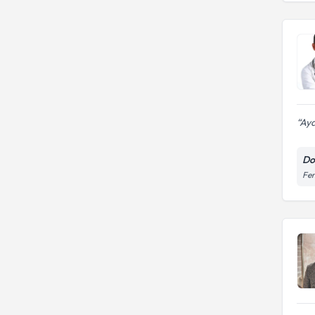
Ayd
Do
Fen