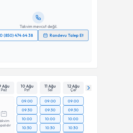
ında e-posta ile bilgilendireceğiz.
resiniz
Takvim mevcut değil.
0 (850) 474 64 38
Randevu Talep Et
 verilerimin işlenmesine ilişkin
Aydınlatma Metni
'ni
 ve kişisel verilerimin belirtilen kapsamda
esini kabul ediyorum.
Takvim Talebini Gönder
9 Ağu
10 Ağu
11 Ağu
12 Ağu
Paz
Pzt
Sal
Çar
09:00
09:00
09:00
09:30
09:30
09:30
10:00
10:00
10:00
Takvim
palıdır
10:30
10:30
10:30