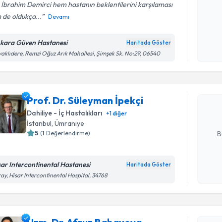
 İbrahim Demirci hem hastanın beklentilerini karşılaması
 de oldukça...
Devamı
Kişisel
okudum
kara Güven Hastanesi
Haritada Göster
Randevu T
işlenm
aklıdere, Remzi Oğuz Arık Mahallesi, Şimşek Sk. No:29, 06540
Prof. Dr. 
oluşturun. 
Prof. Dr. Süleyman İpekçi
hazırlandığ
Dahiliye - İç Hastalıkları
+
1
diğer
E-posta Ad
İstanbul
,
Ümraniye
5
(
1
Değerlendirme)
B
sar Intercontinental Hastanesi
Haritada Göster
Kişisel
ay, Hisar Intercontinental Hospital, 34768
okudum
Randevu T
işlenm
Uzm. Dr. 