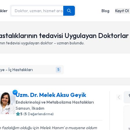
ikler
Blog
Kayıt Ol
stalıklarının tedavisi Uygulayan Doktorla
nın tedavisi
uygulayan doktor - uzman bulundu.
ye - İç Hastalıkları
5
Uzm. Dr. Melek Aksu Geyik
Endokrinoloji ve Metabolizma Hastalıkları
Samsun
,
İlkadım
5
(
5
Değerlendirme)
o fazlalığım olduğu için Melek Hanım' a muayene oldum