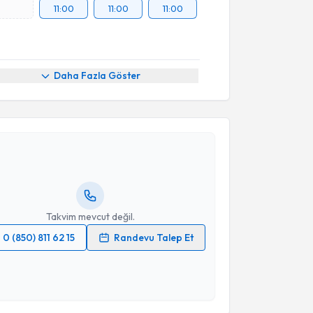
11:00
11:00
11:00
Daha Fazla Göster
akvimi Talebi
Özge Özer
için randevu takvimi talebi oluşturun. Size
 randevu almanız için bir takvim hazırlandığında e-
lgilendireceğiz.
resiniz
Takvim mevcut değil.
0 (850) 811 62 15
Randevu Talep Et
 verilerimin işlenmesine ilişkin
Aydınlatma Metni
'ni
 ve kişisel verilerimin belirtilen kapsamda
esini kabul ediyorum.
akvimi Talebi