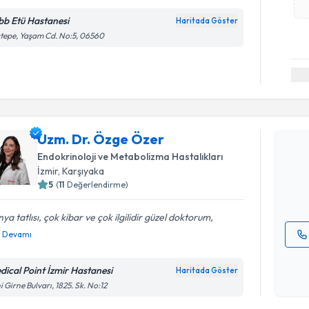
bb Etü Hastanesi
Haritada Göster
tepe, Yaşam Cd. No:5, 06560
Randevu T
Uzm. Dr. 
Uzm. Dr. Özge Özer
bu uzmandan
Endokrinoloji ve Metabolizma Hastalıkları
posta ile bi
İzmir
,
Karşıyaka
5
(
11
Değerlendirme)
E-posta Ad
ya tatlısı, çok kibar ve çok ilgilidir güzel doktorum,
Devamı
Kişisel
okudum
dical Point İzmir Hastanesi
Haritada Göster
işlenm
i Girne Bulvarı, 1825. Sk. No:12
Randevu T