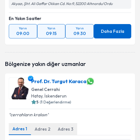
Akyazı, Şht. Ali Gaffar Okkan Cd. No:9, 52200 Altınordu/Ordu
En Yakın Saatler
Yarın
Yarın
Yarın
Daha Fazla
09:00
09:15
09:30
Bölgenize yakın diğer uzmanlar
Prof. Dr. Turgut Karaca
Genel Cerrahi
Hatay
, İskenderun
5
(
1
Değerlendirme)
cerrahların kralısın
Adres
1
Adres
2
Adres
3