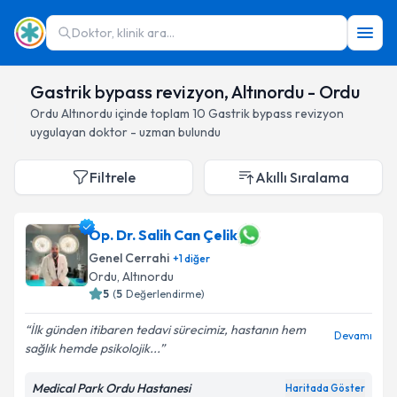
Doktor, klinik ara...
Gastrik bypass revizyon, Altınordu - Ordu
Ordu
Altınordu
içinde toplam
10
Gastrik bypass revizyon
uygulayan doktor - uzman bulundu
Filtrele
Akıllı Sıralama
Op. Dr. Salih Can Çelik
Genel Cerrahi
+
1
diğer
Ordu
, Altınordu
5
(
5
Değerlendirme)
İlk günden itibaren tedavi sürecimiz, hastanın hem
Devamı
sağlık hemde psikolojik...
Medical Park Ordu Hastanesi
Haritada Göster