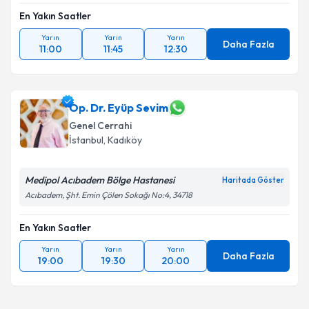
En Yakın Saatler
Yarın
Yarın
Yarın
Daha Fazla
11:00
11:45
12:30
Op. Dr. Eyüp Sevim
Genel Cerrahi
İstanbul
, Kadıköy
Medipol Acıbadem Bölge Hastanesi
Haritada Göster
Acıbadem, Şht. Emin Çölen Sokağı No:4, 34718
En Yakın Saatler
Yarın
Yarın
Yarın
Daha Fazla
19:00
19:30
20:00