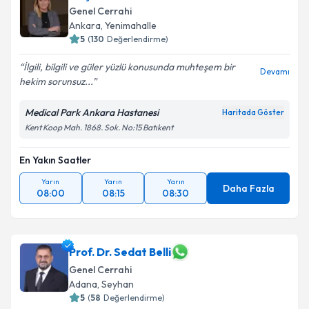
Genel Cerrahi
Ankara
, Yenimahalle
5
(
130
Değerlendirme)
İlgili, bilgili ve güler yüzlü konusunda muhteşem bir
Devamı
hekim sorunsuz...
Medical Park Ankara Hastanesi
Haritada Göster
Kent Koop Mah. 1868. Sok. No:15 Batıkent
En Yakın Saatler
Yarın
Yarın
Yarın
Daha Fazla
08:00
08:15
08:30
Prof. Dr. Sedat Belli
Genel Cerrahi
Adana
, Seyhan
5
(
58
Değerlendirme)