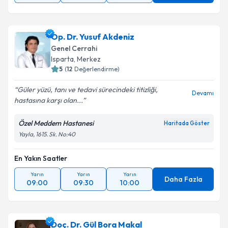
Op. Dr. Yusuf Akdeniz
Genel Cerrahi
Isparta
, Merkez
5
(
12
Değerlendirme)
Güler yüzü, tanı ve tedavi sürecindeki titizliği,
Devamı
hastasına karşı olan...
Özel Meddem Hastanesi
Haritada Göster
Yayla, 1615. Sk. No:40
En Yakın Saatler
Yarın
Yarın
Yarın
Daha Fazla
09:00
09:30
10:00
Doç. Dr. Gül Bora Makal