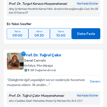
Prof. Dr. Turgut Karaca Muayenehanesi
Haritada Göster
Atay İş Merkezi Mustafa Kemal Mah. Ibrahim Karaoğlanoğlu Cad. No:58
Kat:10 Daire:57
En Yakın Saatler
Yarın
Yarın
Yarın
Daha Fazla
09:00
09:30
10:00
Prof. Dr. Tuğrul Çakır
Genel Cerrahi
Antalya
, Muratpaşa
5
(
41
Değerlendirme)
Dalağımla ilgili yaşadığım sorun nedeniyle hocamıza
Devamı
muayene oldum. İlk andan...
Prof. Dr. Tuğrul Çakır Muayenehanesi
Haritada Göster
Akın Caddesi Sedir Mahallesi Nizam İş Merkezi No:16 K:1 D:1