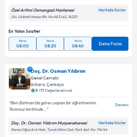
Özel Aritmi Osmangazi Hastanesi
Haritada Göster
Ulu, Ulubatlı Hasan Blv. No:48 D:62, 16220
En Yakın Saatler
Yarın
Yarın
Yarın
Daha Fazla
08:00
08:20
08:40
Doç. Dr. Osman Yıldırım
Genel Cerrahi
Ankara
, Çankaya
5
(
71
Değerlendirme)
Ben Batman’da görev yapan bir öğretmenim.
Devamı
Temmuz tarihinde...
Doç. Dr. Osman Yıldırım Muayenehanesi
Haritada Göster
Remzi Oğuz Arık Mah. Tunalı Hilmi Cad. Park Apt. No: 114/44