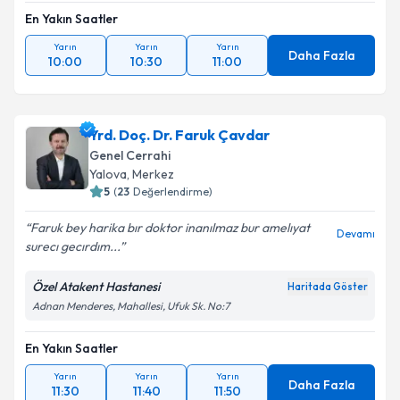
En Yakın Saatler
Yarın
Yarın
Yarın
Daha Fazla
10:00
10:30
11:00
Yrd. Doç. Dr. Faruk Çavdar
Genel Cerrahi
Yalova
, Merkez
5
(
23
Değerlendirme)
Faruk bey harika bır doktor inanılmaz bur amelıyat
Devamı
surecı gecırdım...
Özel Atakent Hastanesi
Haritada Göster
Adnan Menderes, Mahallesi, Ufuk Sk. No:7
En Yakın Saatler
Yarın
Yarın
Yarın
Daha Fazla
11:30
11:40
11:50