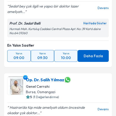
Sedat bey çok ilgili ve yapıcı bir doktor lazer
Devamı
ameliyatı...
Prof. Dr. Sedat Belli
Haritada Göster
Hurmalı Mah. Kurtuluş Caddesi Central Plaza Apt. No: 39 Kat 6 daire
No:64 01060
En Yakın Saatler
Yarın
Yarın
Yarın
Daha Fazla
09:00
09:30
10:00
Op. Dr. Salih Yılmaz
Genel Cerrahi
Bursa
, Osmangazi
5
(
1
Değerlendirme)
Haziran'da tüp mide ameliyatı oldum öncesinde
Devamı
okadar çok doktor...