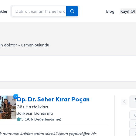
ikler
Blog
Kayıt Ol
n doktor - uzman bulundu
Op. Dr. Seher Kırar Poçan
Göz Hastalıkları
Balıkesir
, Bandırma
5
(
306
Değerlendirme)
 memnun kaldım zaten sürekli işlem yaptırdığım bir