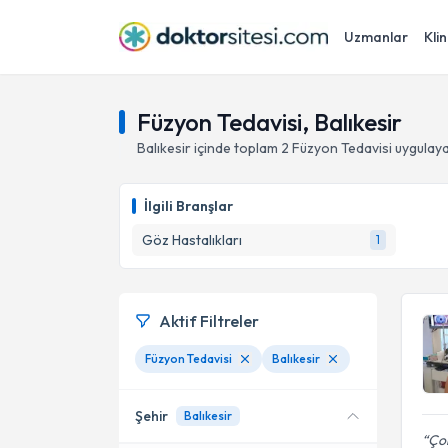
Uzmanlar
Klin
Füzyon Tedavisi, Balıkesir
Balıkesir
içinde toplam
2
Füzyon Tedavisi
uygulaya
İlgili Branşlar
Göz Hastalıkları
1
Aktif Filtreler
Füzyon Tedavisi
Balıkesir
Şehir
Balıkesir
Çok