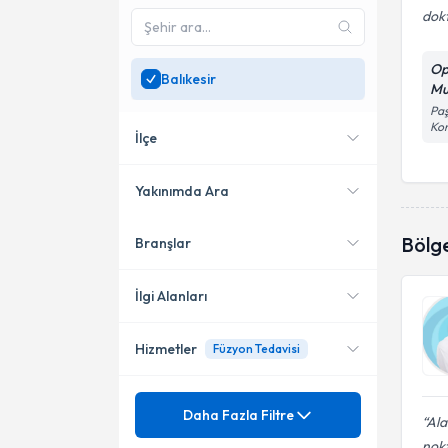
dok
Op
Balıkesir
Mu
Paş
Kon
İlçe
Yakınımda Ara
Bölg
Branşlar
Konumuma yakın uzmanları
Bandırma
göster
İlgi Alanları
Hizmetler
Füzyon Tedavisi
Göz Hastalıkları
Mezuniyet
Akıllı Lens
Daha Fazla Filtre
Ala
nokt