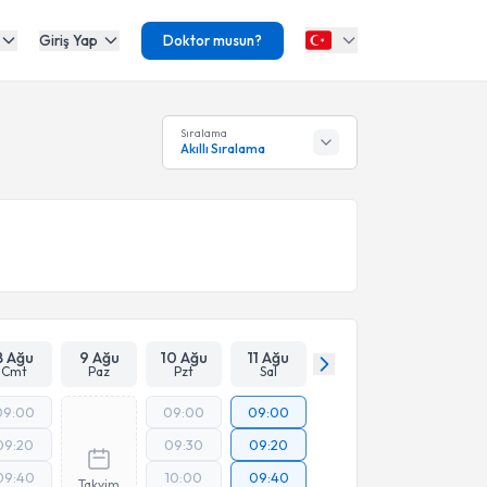
Giriş Yap
Doktor musun?
Sıralama
Akıllı Sıralama
8 Ağu
9 Ağu
10 Ağu
11 Ağu
Cmt
Paz
Pzt
Sal
09:00
09:00
09:00
09:20
09:30
09:20
09:40
10:00
09:40
Takvim