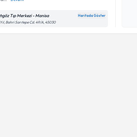
Kişisel
okudum
tıgöz Tıp Merkezi - Manisa
Haritada Göster
işlenm
 Yıl, Bahri Sarıtepe Cd. 49/A, 45030