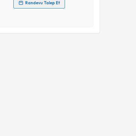
Randevu Talep Et
 verilerimin işlenmesine ilişkin
Aydınlatma Metni
'ni
 ve kişisel verilerimin belirtilen kapsamda
esini kabul ediyorum.
Takvim Talebini Gönder