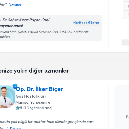
tor
Devamı
. Dr.Seher Kırar Poçan Özel
Haritada Göster
ayenehanesi
akent Mah. Şehit Hüseyin Süzener Cad. 1061 Sok. Saltanatlı
akları
Randevu T
enize yakın diğer uzmanlar
Op. Dr. İl
Op. Dr. İlker Biçer
uzmandan ra
Göz Hastalıkları
posta ile bi
Manisa
, Yunusemre
5
(
1
Değerlendirme)
E-posta Ad
B
nında çok bilgili bir doktor halk dilinde gençlerde sarı
a...
Devamı