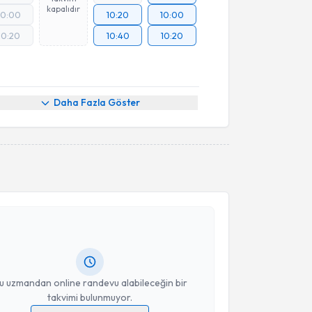
kapalıdır
10:00
10:20
10:00
10:20
10:40
10:20
Daha Fazla Göster
akvimi Talebi
ker Biçer
için randevu takvimi talebi oluşturun. Size bu
ndevu almanız için bir takvim hazırlandığında e-
lgilendireceğiz.
resiniz
u uzmandan online randevu alabileceğin bir
takvimi bulunmuyor.