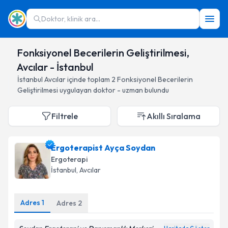
Doktor, klinik ara...
Fonksiyonel Becerilerin Geliştirilmesi,
Avcılar - İstanbul
İstanbul
Avcılar
içinde toplam
2
Fonksiyonel Becerilerin
Geliştirilmesi
uygulayan doktor - uzman bulundu
Filtrele
Akıllı Sıralama
Ergoterapist Ayça Soydan
Ergoterapi
İstanbul
, Avcılar
Adres
1
Adres
2