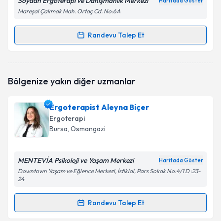
Soydan Ergoterapi ve Danışmanlık Merkezi
Haritada Göster
Mareşal Çakmak Mah. Ortaç Cd. No:6A
Randevu Talep Et
Randevu Takvimi Talebi
Ergoterapist Ayça Soydan
için randevu takvimi
Bölgenize yakın diğer uzmanlar
talebi oluşturun. Size bu uzmandan randevu almanız
için bir takvim hazırlandığında e-posta ile
bilgilendireceğiz.
Ergoterapist Aleyna Biçer
Ergoterapi
E-posta Adresiniz
Bursa
, Osmangazi
MENTEVİA Psikoloji ve Yaşam Merkezi
Haritada Göster
Kişisel verilerimin işlenmesine ilişkin
Aydınlatma
Downtown Yaşam ve Eğlence Merkezi, İstiklal, Pars Sokak No:4/1 D :23-
24
Metni
'ni okudum ve kişisel verilerimin belirtilen
kapsamda işlenmesini kabul ediyorum.
Randevu Talep Et
Randevu Takvimi Talebi