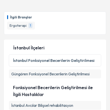
Takvim Talebini Gönder
Ergoterapist Aleyna Biçer
için randevu takvimi
talebi oluşturun. Size bu uzmandan randevu almanız
İlgili Branşlar
için bir takvim hazırlandığında e-posta ile
bilgilendireceğiz.
Ergoterapi
1
E-posta Adresiniz
İstanbul İlçeleri
Kişisel verilerimin işlenmesine ilişkin
Aydınlatma
İstanbul
Fonksiyonel Becerilerin Geliştirilmesi
Metni
'ni okudum ve kişisel verilerimin belirtilen
kapsamda işlenmesini kabul ediyorum.
Güngören
Fonksiyonel Becerilerin Geliştirilmesi
Takvim Talebini Gönder
Fonksiyonel Becerilerin Geliştirilmesi ile
İlgili Hastalıklar
İstanbul Avcılar Bilişsel rehabilitasyon