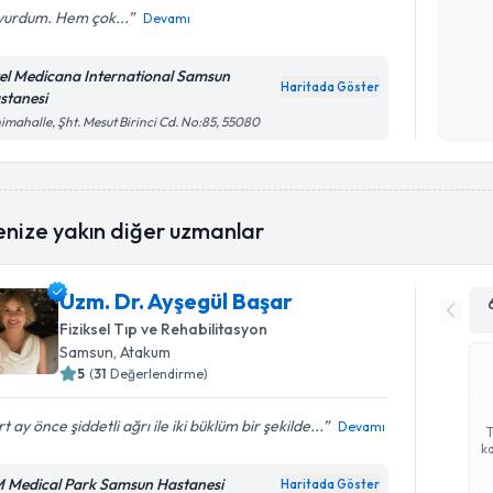
vurdum. Hem çok...
Devamı
Kişisel
el Medicana International Samsun
okudum
Haritada Göster
stanesi
işlenm
imahalle, Şht. Mesut Birinci Cd. No:85, 55080
enize yakın diğer uzmanlar
Uzm. Dr. Ayşegül Başar
Fiziksel Tıp ve Rehabilitasyon
Samsun
, Atakum
5
(
31
Değerlendirme)
t ay önce şiddetli ağrı ile iki büklüm bir şekilde...
Devamı
ka
 Medical Park Samsun Hastanesi
Haritada Göster