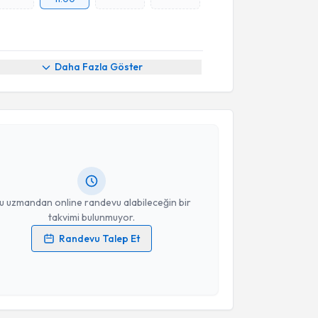
Daha Fazla Göster
akvimi Talebi
Özcan Hız
için randevu takvimi talebi oluşturun. Size
 randevu almanız için bir takvim hazırlandığında e-
lgilendireceğiz.
resiniz
u uzmandan online randevu alabileceğin bir
takvimi bulunmuyor.
Randevu Talep Et
 verilerimin işlenmesine ilişkin
Aydınlatma Metni
'ni
 ve kişisel verilerimin belirtilen kapsamda
esini kabul ediyorum.