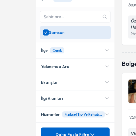
baş
Öz
Ha
Samsun
Yen
İlçe
Canik
Bölg
Yakınımda Ara
Branşlar
Konumuma yakın uzmanları
Atakum
göster
Canik
İlgi Alanları
Hizmetler
Fiziksel Tıp Ve Rehabilitasyon Randevusu
Fiziksel Tıp ve Rehabilitasyon
Dör
Mezuniyet
Ağrı Tedavisi
VM
Daha Fazla Filtre