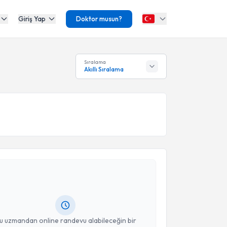
Giriş Yap
Doktor musun?
Sıralama
Akıllı Sıralama
akvimi Talebi
ilek Eker Büyükşireci
için randevu takvimi talebi
Size bu uzmandan randevu almanız için bir takvim
ında e-posta ile bilgilendireceğiz.
resiniz
u uzmandan online randevu alabileceğin bir