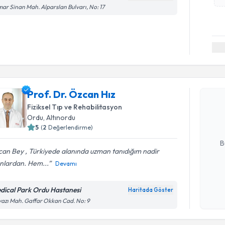
ar Sinan Mah. Alparslan Bulvarı, No: 17
Randevu T
Prof. Dr. 
Prof. Dr. Özcan Hız
bu uzmandan
Fiziksel Tıp ve Rehabilitasyon
posta ile bi
Ordu
, Altınordu
5
(
2
Değerlendirme)
E-posta Ad
B
an Bey , Türkiyede alanında uzman tanıdığım nadir
anlardan. Hem...
Devamı
Kişisel
okudum
dical Park Ordu Hastanesi
Haritada Göster
işlenm
azı Mah. Gaffar Okkan Cad. No: 9