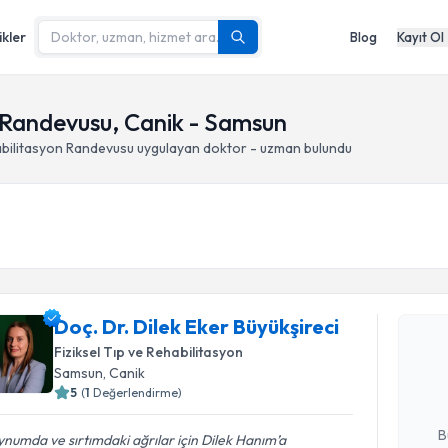
ikler
Blog
Kayıt Ol
n Randevusu, Canik - Samsun
abilitasyon Randevusu
uygulayan doktor - uzman bulundu
Randevu T
Doç. Dr. Dilek Eker Büyükşireci
Doç. Dr. D
oluşturun. 
Fiziksel Tıp ve Rehabilitasyon
hazırlandığ
Samsun
, Canik
5
(
1
Değerlendirme)
E-posta Ad
B
numda ve sırtımdaki ağrılar için Dilek Hanım’a