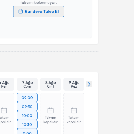
takvimi bulunmuyor.
Randevu Talep Et
 verilerimin işlenmesine ilişkin
Aydınlatma Metni
'ni
 ve kişisel verilerimin belirtilen kapsamda
esini kabul ediyorum.
Takvim Talebini Gönder
6 Ağu
7 Ağu
8 Ağu
9 Ağu
Per
Cum
Cmt
Paz
09:00
09:30
10:00
Takvim
Takvim
Takvim
palıdır
kapalıdır
kapalıdır
10:30
11:00