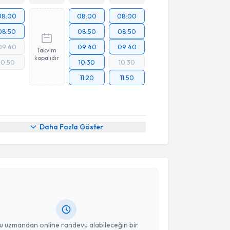
08:00
08:00
08:00
08:50
08:50
08:50
09:40
09:40
09:40
Takvim
kapalıdır
10:50
10:30
10:30
11:20
11:50
Daha Fazla Göster
akvimi Talebi
Ozan Örak
için randevu takvimi talebi oluşturun. Size
 randevu almanız için bir takvim hazırlandığında e-
lgilendireceğiz.
resiniz
u uzmandan online randevu alabileceğin bir