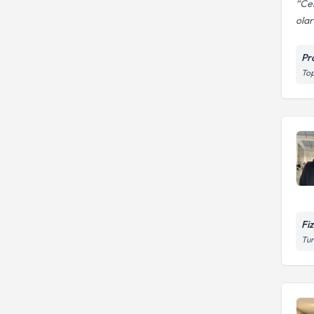
Cem
olar
Pr
Top
Fi
Tur