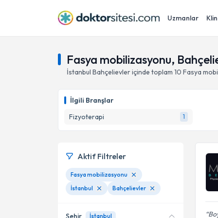
Uzmanlar
Klin
Fasya mobilizasyonu, Bahçelie
İstanbul
Bahçelievler
içinde toplam
10
Fasya mobi
İlgili Branşlar
Fizyoterapi
1
Aktif Filtreler
Fasya mobilizasyonu
İstanbul
Bahçelievler
Boy
Şehir
İstanbul