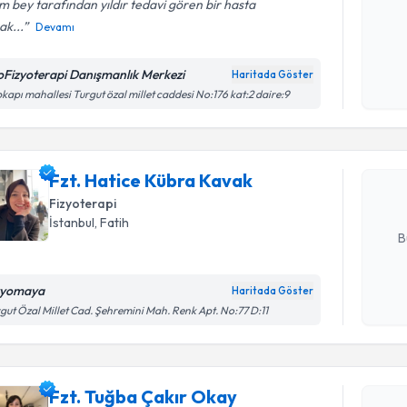
 bey tarafından yıldır tedavi gören bir hasta
ak...
Devamı
Kişisel
okudum
oFizyoterapi Danışmanlık Merkezi
Haritada Göster
Randevu T
işlenm
kapı mahallesi Turgut özal millet caddesi No:176 kat:2 daire:9
Fzt. Hati
Size bu uzm
Fzt. Hatice Kübra Kavak
hazırlandığ
Fizyoterapi
E-posta Ad
İstanbul
, Fatih
B
zyomaya
Haritada Göster
Randevu T
Kişisel
gut Özal Millet Cad. Şehremini Mah. Renk Apt. No:77 D:11
okudum
işlenm
Fzt. Tuğb
Size bu uzm
Fzt. Tuğba Çakır Okay
hazırlandığ