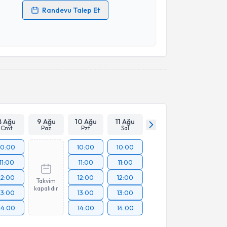
Randevu Talep Et
 verilerimin işlenmesine ilişkin
Aydınlatma Metni
'ni
 ve kişisel verilerimin belirtilen kapsamda
esini kabul ediyorum.
Takvim Talebini Gönder
8 Ağu
9 Ağu
10 Ağu
11 Ağu
Cmt
Paz
Pzt
Sal
10:00
10:00
10:00
11:00
11:00
11:00
12:00
12:00
12:00
Takvim
kapalıdır
13:00
13:00
13:00
14:00
14:00
14:00