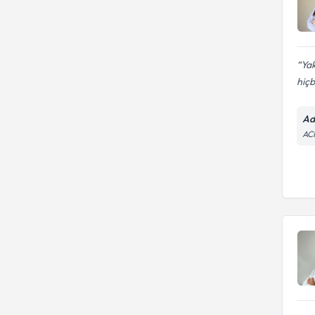
Yak
hiçbi
Ad
AC