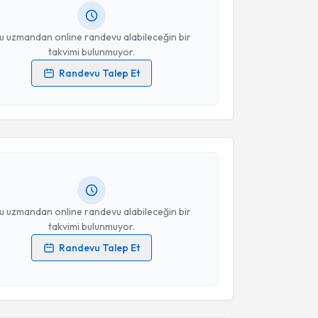
resiniz
u uzmandan online randevu alabileceğin bir
takvimi bulunmuyor.
Randevu Talep Et
akvimi Talebi
 verilerimin işlenmesine ilişkin
Aydınlatma Metni
'ni
 ve kişisel verilerimin belirtilen kapsamda
esini kabul ediyorum.
 Ekinci
için randevu takvimi talebi oluşturun. Size bu
ndevu almanız için bir takvim hazırlandığında e-
Takvim Talebini Gönder
lgilendireceğiz.
resiniz
u uzmandan online randevu alabileceğin bir
takvimi bulunmuyor.
Randevu Talep Et
 verilerimin işlenmesine ilişkin
Aydınlatma Metni
'ni
 ve kişisel verilerimin belirtilen kapsamda
esini kabul ediyorum.
akvimi Talebi