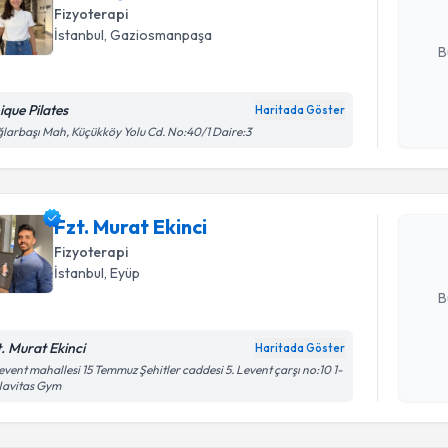
Fizyoterapi
E-posta Ad
İstanbul
, Gaziosmanpaşa
B
ique Pilates
Haritada Göster
Randevu T
Kişisel
larbaşı Mah, Küçükköy Yolu Cd. No:40/1 Daire:3
okudum
işlenm
Fzt. Murat
uzmandan ra
Fzt. Murat Ekinci
posta ile bi
Fizyoterapi
E-posta Ad
İstanbul
, Eyüp
B
t. Murat Ekinci
Haritada Göster
Kişisel
event mahallesi 15 Temmuz Şehitler caddesi 5. Levent çarşı no:10 1-
Navitas Gym
okudum
işlenm
Randevu T