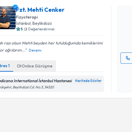
Fzt. Mehti Cenker
Fzt. Meht
Fizyoterapi
uzmandan ra
İstanbul
, Beylikdüzü
posta ile bi
5
(
2
Değerlendirme)
E-posta Ad
ah razı olsun Mehti beyden her tutulduğumda kemiklerimi
or ağrılarım...
Devamı
dres
1
Online Görüşme
Kişisel
okudum
işlenm
dicana International İstanbul Hastanesi
Haritada Göster
ükşehir, Beylikdüzü Cd. No:3, 34520