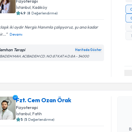
Fizyoterapi
İstanbul
, Kadıköy
4.9
(
8
Değerlendirme)
laşık iki aydır Nergis Hanımla çalışıyoruz, şu ana kadar
r...
Devamı
emhan Terapi
Haritada Göster
IBADEM MAH. ACIBADEM CD. NO:87 KAT:4 D:8A - 34000
Randevu T
Fzt. Cem 
Fzt. Cem Ozan Örak
bu uzmandan
Fizyoterapi
posta ile bi
İstanbul
, Fatih
5
(
5
Değerlendirme)
E-posta Ad
B