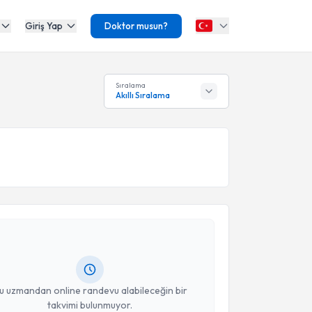
Giriş Yap
Doktor musun?
Sıralama
Akıllı Sıralama
akvimi Talebi
t Kerem Kuran
için randevu takvimi talebi oluşturun.
andan randevu almanız için bir takvim
ında e-posta ile bilgilendireceğiz.
resiniz
u uzmandan online randevu alabileceğin bir
takvimi bulunmuyor.