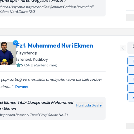
yoterapist Yaren Gögyıldız ( Pilates )
baros Hayrettin paşa mahallesi Şehitler Caddesi Baymahall
idans No: 5 Daire:72/8
Fzt. Muhammed Nuri Ekmen
Fizyoterapi
İstanbul
, Kadıköy
5
(
34
Değerlendirme)
çapraz bağ ve menisküs ameliyatım sonrası fizik tedavi
cimi...
Devamı
el Ekmen Tıbbi Danışmanlık Muhammed
Haritada Göster
ri Ekmen
bsporium Bostancı Tünel Girişi Sokak No:10