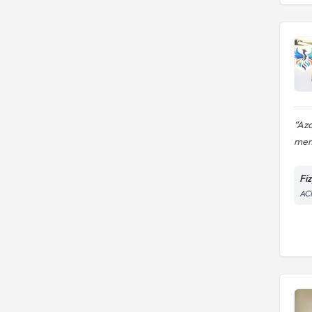
Aza
mem
Fi
AC