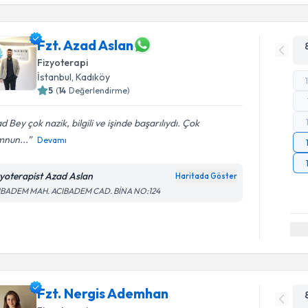
Fzt. Azad Aslan
Fizyoterapi
İstanbul
, Kadıköy
5
(
14
Değerlendirme)
d Bey çok nazik, bilgili ve işinde başarılıydı. Çok
nun...
Devamı
zyoterapist Azad Aslan
Haritada Göster
IBADEM MAH. ACIBADEM CAD. BİNA NO:124
Fzt. Nergis Ademhan