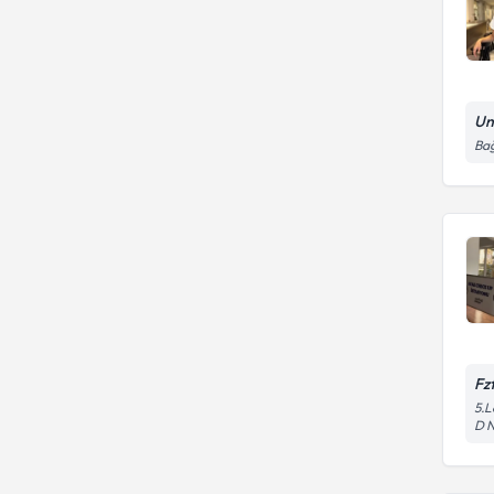
Un
Bağ
Fz
5.L
D 