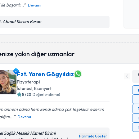
i ile başarılı...
Devamı
Kişisel
okudum
t. Ahmet Kerem Kuran
işlenm
enize yakın diğer uzmanlar
Fzt. Yaren Gögyıldız
Fizyoterapi
İstanbul
, Esenyurt
5
(
20
Değerlendirme)
m annem adına hem kendi adıma çok teşekkür ederim
dığım...
Devamı
el Sağlık Meslek Hizmet Birimi
Haritada Göster