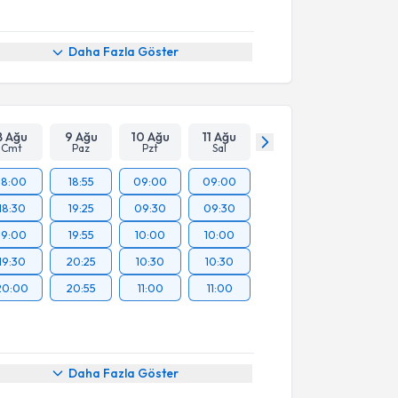
Daha Fazla Göster
8 Ağu
9 Ağu
10 Ağu
11 Ağu
Cmt
Paz
Pzt
Sal
18:00
18:55
09:00
09:00
18:30
19:25
09:30
09:30
19:00
19:55
10:00
10:00
19:30
20:25
10:30
10:30
20:00
20:55
11:00
11:00
Daha Fazla Göster