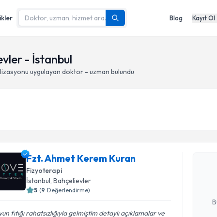
ikler
Blog
Kayıt Ol
vler - İstanbul
lizasyonu
uygulayan doktor - uzman bulundu
Randevu T
Fzt. Ahme
Fzt. Ahmet Kerem Kuran
Size bu uzm
hazırlandığ
Fizyoterapi
İstanbul
, Bahçelievler
E-posta Ad
5
(
9
Değerlendirme)
B
un fıtığı rahatsızlığıyla gelmiştim detaylı açıklamalar ve