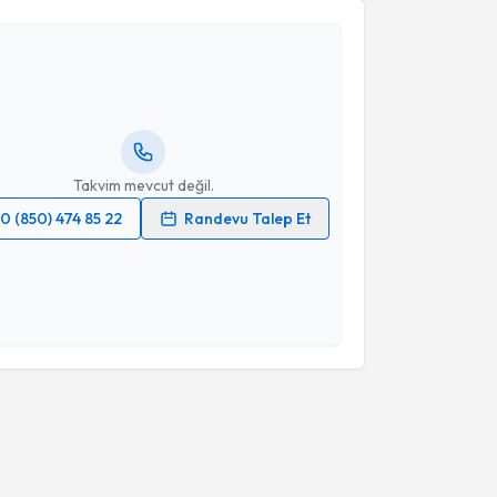
Takvim Talebini Gönder
i Cenker
için randevu takvimi talebi oluşturun. Size bu
ndevu almanız için bir takvim hazırlandığında e-
lgilendireceğiz.
resiniz
Takvim mevcut değil.
0 (850) 474 85 22
Randevu Talep Et
 verilerimin işlenmesine ilişkin
Aydınlatma Metni
'ni
 ve kişisel verilerimin belirtilen kapsamda
esini kabul ediyorum.
Takvim Talebini Gönder