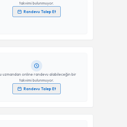
takvimi bulunmuyor.
Randevu Talep Et
 verilerimin işlenmesine ilişkin
Aydınlatma Metni
'ni
 ve kişisel verilerimin belirtilen kapsamda
akvimi Talebi
esini kabul ediyorum.
ce Kübra Kavak
için randevu takvimi talebi oluşturun.
Takvim Talebini Gönder
andan randevu almanız için bir takvim
ında e-posta ile bilgilendireceğiz.
resiniz
u uzmandan online randevu alabileceğin bir
takvimi bulunmuyor.
Randevu Talep Et
akvimi Talebi
 verilerimin işlenmesine ilişkin
Aydınlatma Metni
'ni
 ve kişisel verilerimin belirtilen kapsamda
esini kabul ediyorum.
a Çakır Okay
için randevu takvimi talebi oluşturun.
andan randevu almanız için bir takvim
ında e-posta ile bilgilendireceğiz.
Takvim Talebini Gönder