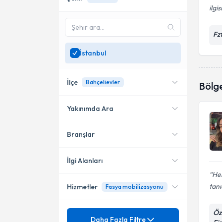
ilgis
Fz
İstanbul
İlçe
Bahçelievler
Bölg
Yakınımda Ara
Branşlar
Konumuma yakın uzmanları
Kadıköy
göster
Fatih
İlgi Alanları
He
Şişli
tanı
Hizmetler
Fasya mobilizasyonu
Fizyoterapi
Tuzla
Öz
Mezuniyet
Ameliyatsız Bel Ağrısı Tedavisi
Daha Fazla Filtre
Bahçelievler