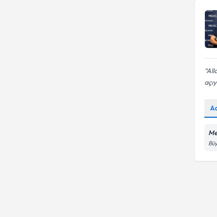
All
açıy
A
Me
Büy