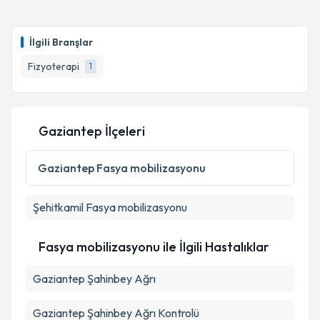
Fzt. İsmet Kılıç
için randevu takvimi talebi oluşturun.
Size bu uzmandan randevu almanız için bir takvim
İlgili Branşlar
hazırlandığında e-posta ile bilgilendireceğiz.
Fizyoterapi
1
E-posta Adresiniz
Gaziantep İlçeleri
Kişisel verilerimin işlenmesine ilişkin
Aydınlatma
Metni
'ni okudum ve kişisel verilerimin belirtilen
Gaziantep
Fasya mobilizasyonu
kapsamda işlenmesini kabul ediyorum.
Şehitkamil
Fasya mobilizasyonu
Takvim Talebini Gönder
Fasya mobilizasyonu ile İlgili Hastalıklar
Gaziantep Şahinbey Ağrı
Gaziantep Şahinbey Ağrı Kontrolü