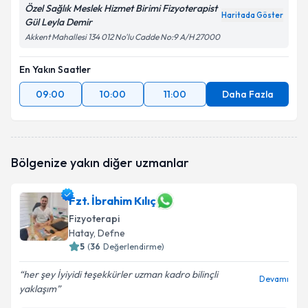
Özel Sağlık Meslek Hizmet Birimi Fizyoterapist
Haritada Göster
Gül Leyla Demir
Akkent Mahallesi 134 012 No'lu Cadde No:9 A/H 27000
En Yakın Saatler
09:00
10:00
11:00
Daha Fazla
Bölgenize yakın diğer uzmanlar
Fzt. İbrahim Kılıç
Fizyoterapi
Hatay
, Defne
5
(
36
Değerlendirme)
her şey İyiyidi teşekkürler uzman kadro bilinçli
Devamı
yaklaşım