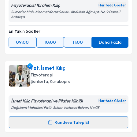
Fizyoterapist İbrahim Kılıç
Haritada Göster
Sümerler Mah. Mehmet Koruz Sokak. Abdullah Ağa Apt. No:9 Daire:1
Antakya
En Yakın Saatler
09:00
10:00
11:00
Daha Fazla
Fzt. İsmet Kılıç
Fizyoterapi
Şanlıurfa
, Karaköprü
İsmet Kılıç Fizyoterapi ve Pilates Kliniği
Haritada Göster
Doğukent Mahallesi Fatih Sultan Mehmet Bulvarı No:23
Randevu Talep Et
Randevu Takvimi Talebi