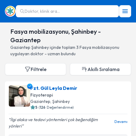
Doktor, klinik ara...
Fasya mobilizasyonu, Şahinbey -
Gaziantep
Gaziantep
Şahinbey
içinde toplam
3
Fasya mobilizasyonu
uygulayan doktor - uzman bulundu
Filtrele
Akıllı Sıralama
Fzt. Gül Leyla Demir
Fizyoterapi
Gaziantep
, Şahinbey
5
(
126
Değerlendirme)
İlgi alaka ve tedavi yöntemleri çok beğendiğim
Devamı
yönleri