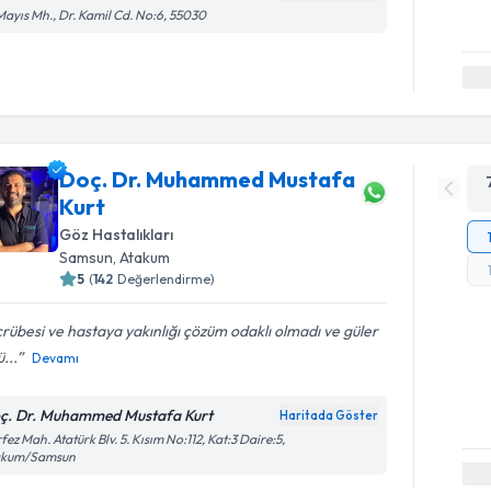
Mayıs Mh., Dr. Kamil Cd. No:6, 55030
Doç. Dr. Muhammed Mustafa
Kurt
Göz Hastalıkları
Samsun
, Atakum
5
(
142
Değerlendirme)
rübesi ve hastaya yakınlığı çözüm odaklı olmadı ve güler
ü...
Devamı
ç. Dr. Muhammed Mustafa Kurt
Haritada Göster
fez Mah. Atatürk Blv. 5. Kısım No:112, Kat:3 Daire:5,
akum/Samsun