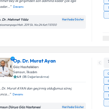
met bey ilk girişimden son adımına kadar çok ilgili
adar...
Devamı
. Dr. Mehmet Yıldız
Haritada Göster
iosmanpaşa Mah. 209 Sk. No:24 Kat:1 10100
Op. Dr. Murat Ayan
Göz Hastalıkları
Samsun
, İlkadım
4.9
(
35
Değerlendirme)
. Dr. Murat AYAN dan geçirmiş olduğumuz süreç
unca...
Devamı
msun Dünya Göz Hastanesi
Haritada Göster