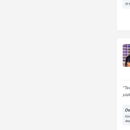
19 
Tec
yüzl
Do
Kör
At