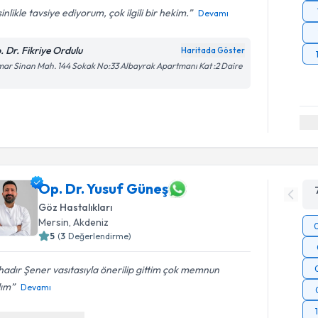
inlikle tavsiye ediyorum, çok ilgili bir hekim.
Devamı
. Dr. Fikriye Ordulu
Haritada Göster
ar Sinan Mah. 144 Sokak No:33 Albayrak Apartmanı Kat :2 Daire
Op. Dr. Yusuf Güneş
Göz Hastalıkları
Mersin
, Akdeniz
5
(
3
Değerlendirme)
adır Şener vasıtasıyla önerilip gittim çok memnun
dım
Devamı