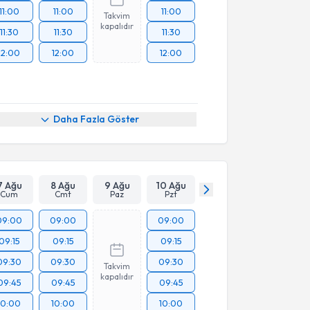
11:00
11:00
11:00
Takvim
kapalıdır
11:30
11:30
11:30
12:00
12:00
12:00
Daha Fazla Göster
7 Ağu
8 Ağu
9 Ağu
10 Ağu
Cum
Cmt
Paz
Pzt
09:00
09:00
09:00
09:15
09:15
09:15
09:30
09:30
09:30
Takvim
kapalıdır
09:45
09:45
09:45
10:00
10:00
10:00