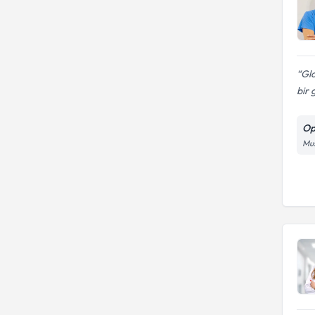
Gl
bir 
Op
Mu