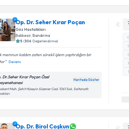
Op. Dr. Seher Kırar Poçan
Göz Hastalıkları
Balıkesir
, Bandırma
5
(
306
Değerlendirme)
 memnun kaldım zaten sürekli işlem yaptırdığım bir
tor
Devamı
. Dr.Seher Kırar Poçan Özel
Haritada Göster
ayenehanesi
akent Mah. Şehit Hüseyin Süzener Cad. 1061 Sok. Saltanatlı
akları
Op. Dr. Birol Coşkun