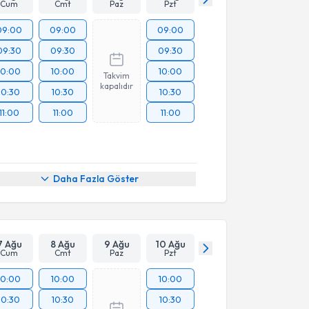
Cum
Cmt
Paz
Pzt
09:00
09:00
09:00
09:30
09:30
09:30
10:00
10:00
10:00
Takvim
kapalıdır
10:30
10:30
10:30
11:00
11:00
11:00
Daha Fazla Göster
7 Ağu
8 Ağu
9 Ağu
10 Ağu
Cum
Cmt
Paz
Pzt
10:00
10:00
10:00
10:30
10:30
10:30