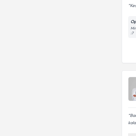
Kes
Op
Mim
:7
Bah
kal