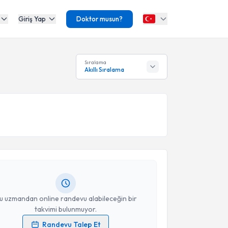
Giriş Yap
Doktor musun?
Sıralama
Akıllı Sıralama
akvimi Talebi
seyin Çelik
için randevu takvimi talebi oluşturun.
andan randevu almanız için bir takvim
ında e-posta ile bilgilendireceğiz.
resiniz
u uzmandan online randevu alabileceğin bir
takvimi bulunmuyor.
Randevu Talep Et