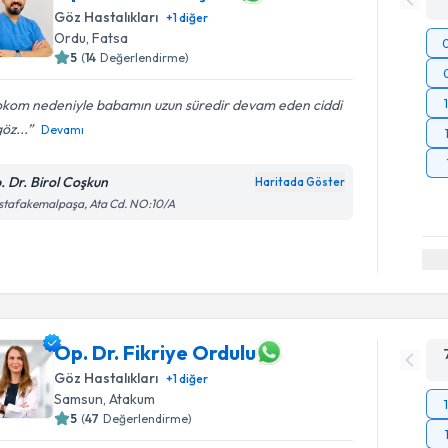
Göz Hastalıkları
+
1
diğer
Ordu
, Fatsa
5
(
14
Değerlendirme)
okom nedeniyle babamın uzun süredir devam eden ciddi
göz...
Devamı
. Dr. Birol Coşkun
Haritada Göster
stafakemalpaşa, Ata Cd. NO:10/A
Op. Dr. Fikriye Ordulu
Göz Hastalıkları
+
1
diğer
Samsun
, Atakum
5
(
47
Değerlendirme)