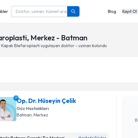
ikler
Blog
Kayıt Ol
faroplasti, Merkez - Batman
lt Kapak Blefaroplasti
uygulayan doktor - uzman bulundu
Randevu T
Op. Dr. Hü
Size bu uzm
Op. Dr. Hüseyin Çelik
hazırlandığ
Göz Hastalıkları
E-posta Ad
Batman
, Merkez
B