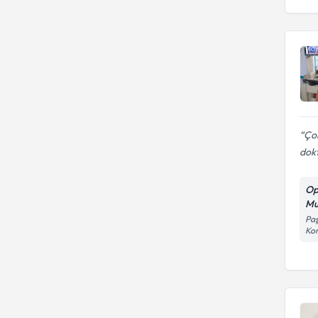
Çok
dok
Op
Mu
Paş
Kon