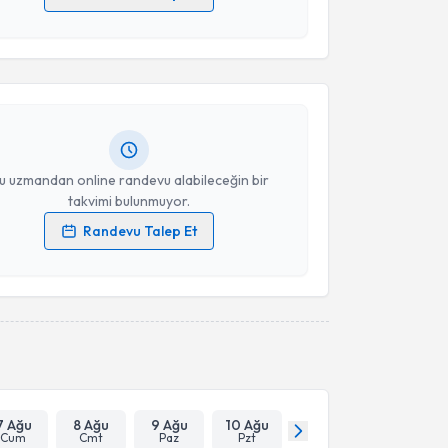
akvimi Talebi
 verilerimin işlenmesine ilişkin
Aydınlatma Metni
'ni
 ve kişisel verilerimin belirtilen kapsamda
esini kabul ediyorum.
asan Sami Kepenek
için randevu takvimi talebi
Size bu uzmandan randevu almanız için bir takvim
ında e-posta ile bilgilendireceğiz.
Takvim Talebini Gönder
resiniz
u uzmandan online randevu alabileceğin bir
takvimi bulunmuyor.
Randevu Talep Et
 verilerimin işlenmesine ilişkin
Aydınlatma Metni
'ni
 ve kişisel verilerimin belirtilen kapsamda
esini kabul ediyorum.
Takvim Talebini Gönder
7 Ağu
8 Ağu
9 Ağu
10 Ağu
Cum
Cmt
Paz
Pzt