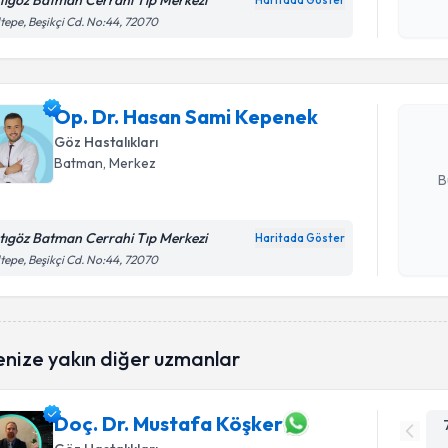
tıgöz Batman Cerrahi Tıp Merkezi
Haritada Göster
Randevu T
Kişisel
tepe, Beşikçi Cd. No:44, 72070
okudum
işlenm
Op. Dr. H
oluşturun. 
Op. Dr. Hasan Sami Kepenek
hazırlandığ
Göz Hastalıkları
E-posta Ad
Batman
, Merkez
B
tıgöz Batman Cerrahi Tıp Merkezi
Haritada Göster
Kişisel
tepe, Beşikçi Cd. No:44, 72070
okudum
işlenm
enize yakın diğer uzmanlar
Doç. Dr. Mustafa Köşker