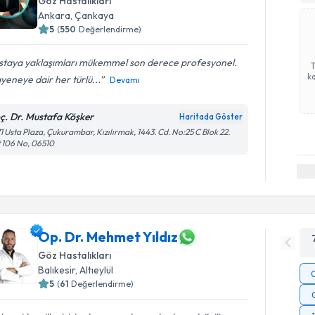
Göz Hastalıkları
Ankara
, Çankaya
5
(
550
Değerlendirme)
staya yaklaşımları mükemmel son derece profesyonel.
ka
eneye dair her türlü...
Devamı
ç. Dr. Mustafa Köşker
Haritada Göster
1 Usta Plaza, Çukurambar, Kızılırmak, 1443. Cd. No:25 C Blok 22.
 106 No, 06510
Op. Dr. Mehmet Yıldız
Göz Hastalıkları
Balıkesir
, Altıeylül
5
(
61
Değerlendirme)