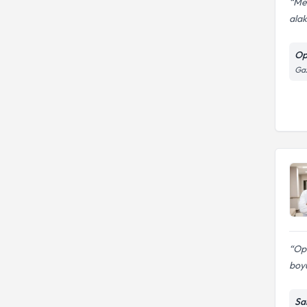
Meh
alak
Op
Gaz
Op
boy
Sa