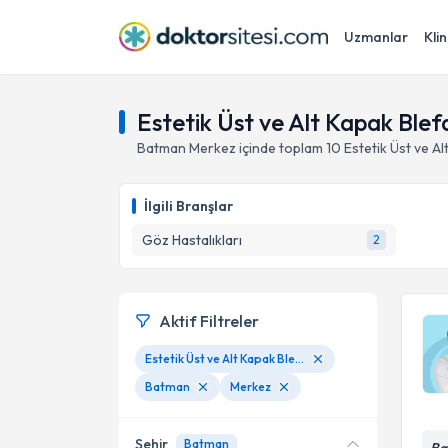
Uzmanlar
Klin
Estetik Üst ve Alt Kapak Ble
Batman
Merkez
içinde toplam
10
Estetik Üst ve A
İlgili Branşlar
Göz Hastalıkları
2
Aktif Filtreler
Estetik Üst ve Alt Kapak Blefaroplasti
Batman
Merkez
Şehir
Batman