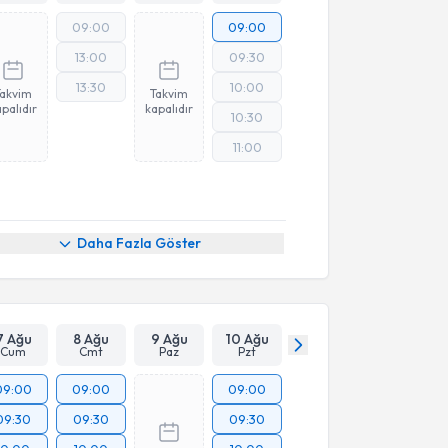
09:00
09:00
13:00
09:30
13:30
10:00
Takvim
Takvim
palıdır
kapalıdır
10:30
11:00
Daha Fazla Göster
7 Ağu
8 Ağu
9 Ağu
10 Ağu
Cum
Cmt
Paz
Pzt
09:00
09:00
09:00
09:30
09:30
09:30