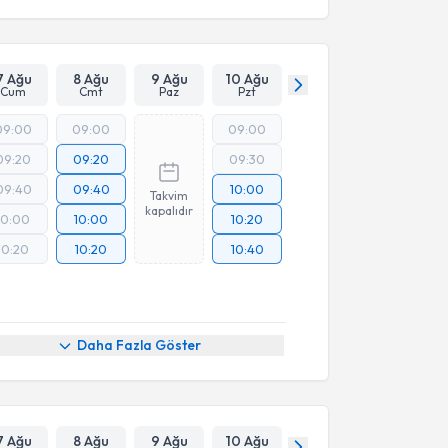
7 Ağu
8 Ağu
9 Ağu
10 Ağu
Cum
Cmt
Paz
Pzt
09:00
09:00
09:00
09:20
09:20
09:30
09:40
09:40
10:00
Takvim
kapalıdır
10:00
10:00
10:20
10:20
10:20
10:40
Daha Fazla Göster
7 Ağu
8 Ağu
9 Ağu
10 Ağu