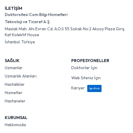
İLETİŞİM
Doktorsitesi Com Bilgi Hizmetleri
Teknoloji ve Ticaret A.Ş.
Maslak Mah. Ahi Evran Cd. A.O.S 55 Sokak No:2 Aksoy Plaza Giriş
Kat Kolektif House
İstanbul, Türkiye
SAĞLIK
PROFESYONELLER
Uzmanlar
Doktorlar İçin
Uzmanlık Alanları
Web Siteniz İçin
Hastalıklar
Kariyer
İşe Alım
Hizmetler
Hastaneler
KURUMSAL
Hakkımızda