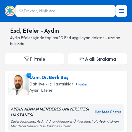
Doktor, klinik ara...
Esd, Efeler - Aydın
Aydın
Efeler
içinde toplam
10
Esd
uygulayan doktor - uzman
bulundu
Filtrele
Akıllı Sıralama
Uzm. Dr. Berk Baş
Dahiliye - İç Hastalıkları
+
1
diğer
Aydın
, Efeler
AYDIN ADNAN MENDERES ÜNİVERSİTESİ
Haritada Göster
HASTANESİ
Zafer Mahallesi, Aydın Adnan Menderes Üniversitesi Yolu Aydın Adnan
Menderes Üniversitesi Hastanesi Efeler