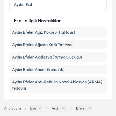
kapsamda işlenmesini kabul ediyorum.
Aydın
Esd
Takvim Talebini Gönder
Esd ile İlgili Hastalıklar
Aydın Efeler Ağız Kokusu (Halitosis)
Aydın Efeler Ağızda Kötü Tat Hissi
Aydın Efeler Akalazya (Yutma Güçlüğü)
Aydın Efeler Anemi (kansızlık)
Aydın Efeler Anti-Reflü Mukozal Ablasyon (ARMA)
tedavisi
Ana Sayfa
Esd
Aydın
Efeler