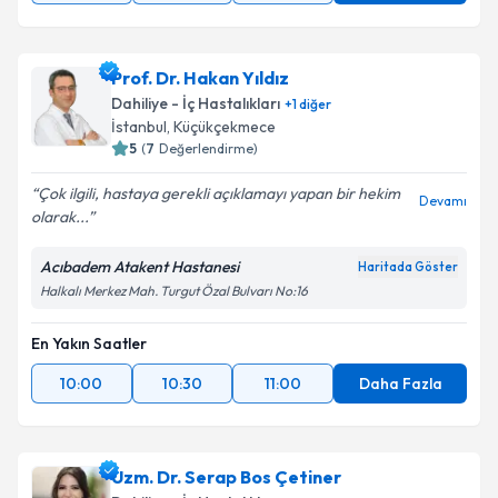
Prof. Dr. Hakan Yıldız
Dahiliye - İç Hastalıkları
+
1
diğer
İstanbul
, Küçükçekmece
5
(
7
Değerlendirme)
Çok ilgili, hastaya gerekli açıklamayı yapan bir hekim
Devamı
olarak...
Acıbadem Atakent Hastanesi
Haritada Göster
Halkalı Merkez Mah. Turgut Özal Bulvarı No:16
En Yakın Saatler
10:00
10:30
11:00
Daha Fazla
Uzm. Dr. Serap Bos Çetiner