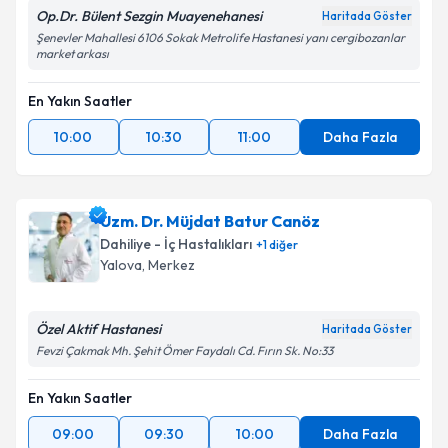
Op.Dr. Bülent Sezgin Muayenehanesi
Haritada Göster
Şenevler Mahallesi 6106 Sokak Metrolife Hastanesi yanı cergibozanlar
market arkası
En Yakın Saatler
10:00
10:30
11:00
Daha Fazla
Uzm. Dr. Müjdat Batur Canöz
Dahiliye - İç Hastalıkları
+
1
diğer
Yalova
, Merkez
Özel Aktif Hastanesi
Haritada Göster
Fevzi Çakmak Mh. Şehit Ömer Faydalı Cd. Fırın Sk. No:33
En Yakın Saatler
09:00
09:30
10:00
Daha Fazla