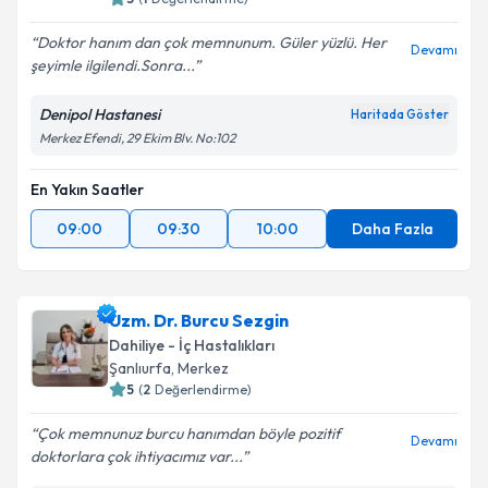
Doktor hanım dan çok memnunum. Güler yüzlü. Her
Devamı
şeyimle ilgilendi.Sonra...
Denipol Hastanesi
Haritada Göster
Merkez Efendi, 29 Ekim Blv. No:102
En Yakın Saatler
09:00
09:30
10:00
Daha Fazla
Uzm. Dr. Burcu Sezgin
Dahiliye - İç Hastalıkları
Şanlıurfa
, Merkez
5
(
2
Değerlendirme)
Çok memnunuz burcu hanımdan böyle pozitif
Devamı
doktorlara çok ihtiyacımız var...