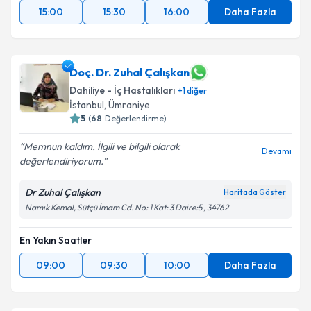
15:00
15:30
16:00
Daha Fazla
Doç. Dr. Zuhal Çalışkan
Dahiliye - İç Hastalıkları
+
1
diğer
İstanbul
, Ümraniye
5
(
68
Değerlendirme)
Memnun kaldım. İlgili ve bilgili olarak
Devamı
değerlendiriyorum.
Dr Zuhal Çalışkan
Haritada Göster
Namık Kemal, Sütçü İmam Cd. No: 1 Kat: 3 Daire:5 , 34762
En Yakın Saatler
09:00
09:30
10:00
Daha Fazla