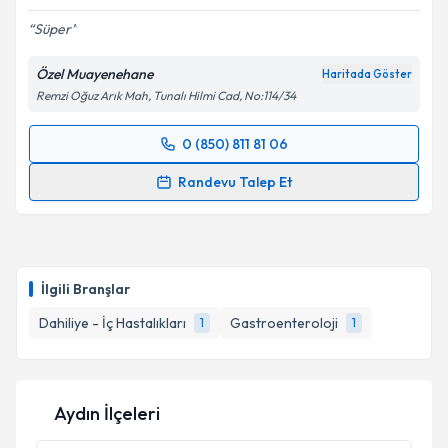
Süper
Özel Muayenehane
Haritada Göster
Kişisel verilerimin işlenmesine ilişkin
Aydınlatma
Remzi Oğuz Arık Mah, Tunalı Hilmi Cad, No:114/34
Metni
'ni okudum ve kişisel verilerimin belirtilen
kapsamda işlenmesini kabul ediyorum.
0 (850) 811 81 06
Randevu Takvimi Talebi
Randevu Talep Et
Takvim Talebini Gönder
Doç. Dr. Ali Emrehan Tüzün
için randevu takvimi
talebi oluşturun. Size bu uzmandan randevu almanız
için bir takvim hazırlandığında e-posta ile
bilgilendireceğiz.
İlgili Branşlar
E-posta Adresiniz
Dahiliye - İç Hastalıkları
Gastroenteroloji
1
1
Aydın İlçeleri
Kişisel verilerimin işlenmesine ilişkin
Aydınlatma
Metni
'ni okudum ve kişisel verilerimin belirtilen