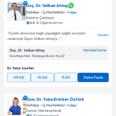
Doç. Dr. Volkan Atmış
Dahiliye - İç Hastalıkları
+
1
diğer
Ankara
, Çankaya
4.8
(
2
Değerlendirme)
İnsülin direncine bağlı yaşadığım sağlık sorunları
Devamı
nedeniyle Sayın Volkan Atmış’a...
Doç. Dr. Volkan Atmış
Haritada Göster
Hacettepe Mah. Talatpaşa Bulvarı No:82
En Yakın Saatler
09:00
10:00
11:00
Daha Fazla
Uzm. Dr. Tuba Erürker Öztürk
Dahiliye - İç Hastalıkları
+
1
diğer
Denizli
, Merkezefendi
5
(
1
Değerlendirme)