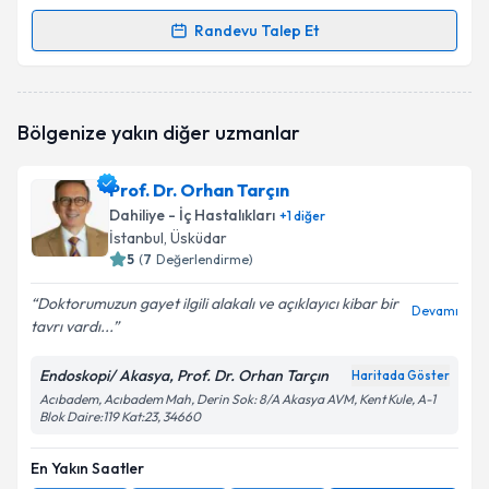
Randevu Talep Et
Randevu Takvimi Talebi
Uzm. Dr. Berk Baş
için randevu takvimi talebi
Bölgenize yakın diğer uzmanlar
oluşturun. Size bu uzmandan randevu almanız için bir
takvim hazırlandığında e-posta ile bilgilendireceğiz.
Prof. Dr. Orhan Tarçın
E-posta Adresiniz
Dahiliye - İç Hastalıkları
+
1
diğer
İstanbul
, Üsküdar
5
(
7
Değerlendirme)
Doktorumuzun gayet ilgili alakalı ve açıklayıcı kibar bir
Kişisel verilerimin işlenmesine ilişkin
Aydınlatma
Devamı
tavrı vardı...
Metni
'ni okudum ve kişisel verilerimin belirtilen
kapsamda işlenmesini kabul ediyorum.
Endoskopi/ Akasya, Prof. Dr. Orhan Tarçın
Haritada Göster
Acıbadem, Acıbadem Mah, Derin Sok: 8/A Akasya AVM, Kent Kule, A-1
Blok Daire:119 Kat:23, 34660
Takvim Talebini Gönder
En Yakın Saatler