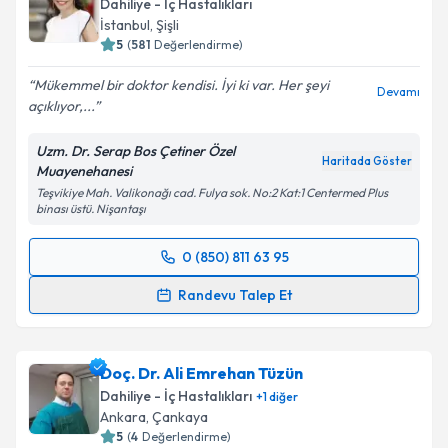
Dahiliye - İç Hastalıkları
İstanbul
, Şişli
5
(
581
Değerlendirme)
Mükemmel bir doktor kendisi. İyi ki var. Her şeyi
Devamı
açıklıyor,...
Uzm. Dr. Serap Bos Çetiner Özel
Haritada Göster
Muayenehanesi
Teşvikiye Mah. Valikonağı cad. Fulya sok. No:2 Kat:1 Centermed Plus
binası üstü. Nişantaşı
0 (850) 811 63 95
Randevu Takvimi Talebi
Randevu Talep Et
Uzm. Dr. Serap Bos Çetiner
için randevu takvimi
talebi oluşturun. Size bu uzmandan randevu almanız
Doç. Dr. Ali Emrehan Tüzün
için bir takvim hazırlandığında e-posta ile
bilgilendireceğiz.
Dahiliye - İç Hastalıkları
+
1
diğer
Ankara
, Çankaya
E-posta Adresiniz
5
(
4
Değerlendirme)