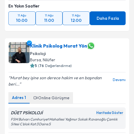
En Yakın Saatler
11 Ağu
11 Ağu
11 Ağu
Daha Fazla
10:00
11:00
12:00
Klinik Psikolog Murat Yön
Psikoloji
Bursa
, Nilüfer
5
(
76
Değerlendirme)
Murat bey işine son derece hakim ve en başından
Devamı
beri...
Adres
1
Online Görüşme
DÜET PSİKOLOJİ
Haritada Göster
FSM Bulvarı Cumhuriyet Mahallesi Yağmur Sokak Rızvanoğlu Çamlık
Sitesi C blok Kat:3 Daire:5