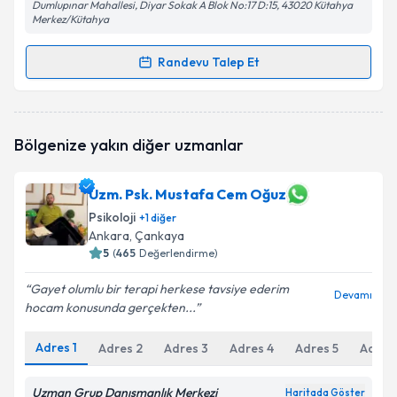
Dumlupınar Mahallesi, Diyar Sokak A Blok No:17 D:15, 43020 Kütahya
Merkez/Kütahya
Randevu Talep Et
Randevu Takvimi Talebi
Uzm. Psk. İlbey Uçar
için randevu takvimi talebi
Bölgenize yakın diğer uzmanlar
oluşturun. Size bu uzmandan randevu almanız için bir
takvim hazırlandığında e-posta ile bilgilendireceğiz.
Uzm. Psk. Mustafa Cem Oğuz
E-posta Adresiniz
Psikoloji
+
1
diğer
Ankara
, Çankaya
5
(
465
Değerlendirme)
Kişisel verilerimin işlenmesine ilişkin
Aydınlatma
Gayet olumlu bir terapi herkese tavsiye ederim
Devamı
Metni
'ni okudum ve kişisel verilerimin belirtilen
hocam konusunda gerçekten...
kapsamda işlenmesini kabul ediyorum.
Adres
1
Adres
2
Adres
3
Adres
4
Adres
5
Adres
Takvim Talebini Gönder
Uzman Grup Danışmanlık Merkezi
Haritada Göster