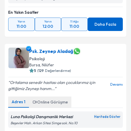
En Yakın Saatler
Yarın
Yarın
11 Ağu
Daha Fazla
11:00
12:00
11:00
Psk. Zeynep Aladağ
Psikoloji
Bursa
, Nilüfer
5
(
129
Değerlendirme)
Ortalama senedir hastası olan çocuklarımız için
Devamı
gittiğimiz Zeynep hanım...
Adres
1
Online Görüşme
Luna Psikoloji Danışmanlık Merkezi
Haritada Göster
Beşevler Mah. Arkan Sitesi Simge sok. No:10