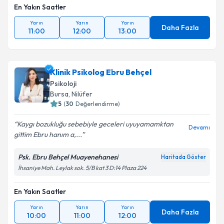
En Yakın Saatler
Yarın
Yarın
Yarın
Daha Fazla
11:00
12:00
13:00
Klinik Psikolog Ebru Behçel
Psikoloji
Bursa
, Nilüfer
5
(
30
Değerlendirme)
Kaygı bozukluğu sebebiyle geceleri uyuyamamktan
Devamı
gittim Ebru hanım a,...
Psk. Ebru Behçel Muayenehanesi
Haritada Göster
İhsaniye Mah. Leylak sok. 5/B kat 3 D:14 Plaza 224
En Yakın Saatler
Yarın
Yarın
Yarın
Daha Fazla
10:00
11:00
12:00