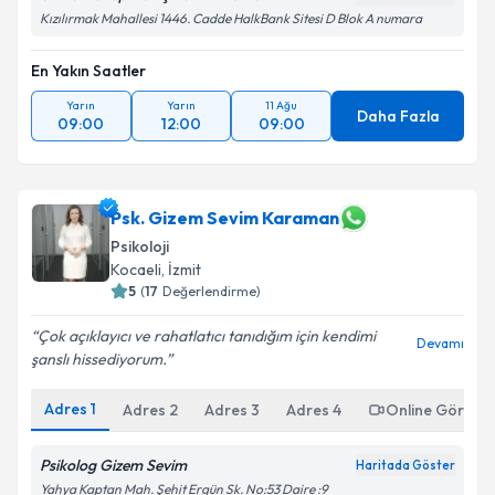
Kızılırmak Mahallesi 1446. Cadde HalkBank Sitesi D Blok A numara
En Yakın Saatler
Yarın
Yarın
11 Ağu
Daha Fazla
09:00
12:00
09:00
Psk. Gizem Sevim Karaman
Psikoloji
Kocaeli
, İzmit
5
(
17
Değerlendirme)
Çok açıklayıcı ve rahatlatıcı tanıdığım için kendimi
Devamı
şanslı hissediyorum.
Adres
1
Adres
2
Adres
3
Adres
4
Online Görüşm
Psikolog Gizem Sevim
Haritada Göster
Yahya Kaptan Mah. Şehit Ergün Sk. No:53 Daire :9