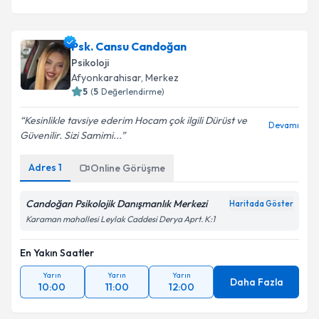
Psk. Cansu Candoğan
Psikoloji
Afyonkarahisar
, Merkez
5
(
5
Değerlendirme)
Kesinlikle tavsiye ederim Hocam çok ilgili Dürüst ve
Devamı
Güvenilir. Sizi Samimi...
Adres
1
Online Görüşme
Candoğan Psikolojik Danışmanlık Merkezi
Haritada Göster
Karaman mahallesi Leylak Caddesi Derya Aprt. K:1
En Yakın Saatler
Yarın
Yarın
Yarın
Daha Fazla
10:00
11:00
12:00