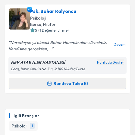
Psk. Bahar Kalyoncu
Psikoloji
Bursa
, Nilüfer
5
(
1
Değerlendirme)
Neredeyse yıl olacak Bahar Hanımla olan sürecimiz.
Devamı
Kendisine gerçekten,...
NEV ATAEVLER HASTANESİ
Haritada Göster
Barış, İzmir Yolu Cd No:188, 16140 Ni̇lüfer/Bursa
Randevu Talep Et
Randevu Takvimi Talebi
Psk. Bahar Kalyoncu
için randevu takvimi talebi
oluşturun. Size bu uzmandan randevu almanız için bir
İlgili Branşlar
takvim hazırlandığında e-posta ile bilgilendireceğiz.
Psikoloji
1
E-posta Adresiniz