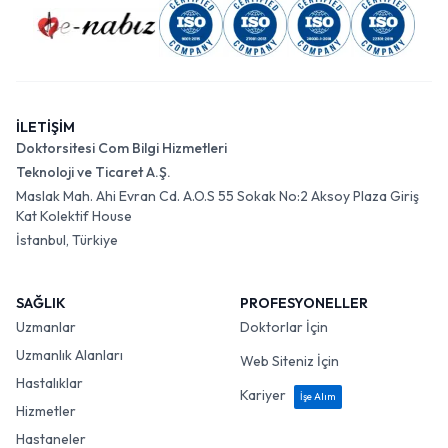
İLETİŞİM
Doktorsitesi Com Bilgi Hizmetleri
Teknoloji ve Ticaret A.Ş.
Maslak Mah. Ahi Evran Cd. A.O.S 55 Sokak No:2 Aksoy Plaza Giriş
Kat Kolektif House
İstanbul, Türkiye
SAĞLIK
PROFESYONELLER
Uzmanlar
Doktorlar İçin
Uzmanlık Alanları
Web Siteniz İçin
Hastalıklar
Kariyer
İşe Alım
Hizmetler
Hastaneler