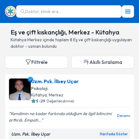
Doktor, klinik ara...
Eş ve çift kıskançlığı, Merkez - Kütahya
Kütahya
Merkez
içinde toplam
8
Eş ve çift kıskançlığı
uygulayan
doktor - uzman bulundu
Filtrele
Akıllı Sıralama
Uzm. Psk. İlbey Uçar
Psikoloji
Kütahya
, Merkez
5
(
29
Değerlendirme)
Kendimin ne kadar farkında olduğum ile ilgili bilincimi
Devamı
arttırdı. Empati...
Uzm. Psk. İlbey Uçar
Haritada Göster