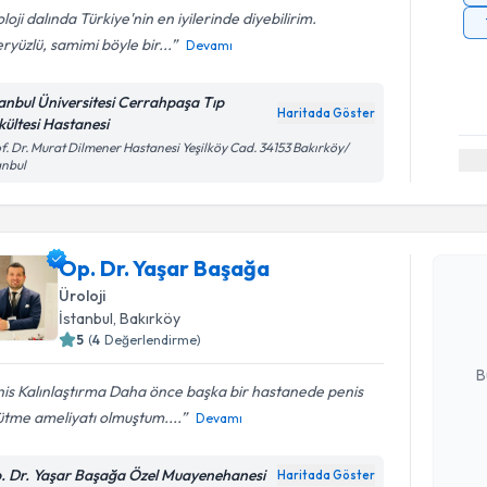
loji dalında Türkiye'nin en iyilerinde diyebilirim.
ryüzlü, samimi böyle bir...
Devamı
tanbul Üniversitesi Cerrahpaşa Tıp
Haritada Göster
kültesi Hastanesi
f. Dr. Murat Dilmener Hastanesi Yeşilköy Cad. 34153 Bakırköy/
anbul
Randevu T
Op. Dr. Y
Op. Dr. Yaşar Başağa
Size bu uzm
Üroloji
hazırlandığ
İstanbul
, Bakırköy
5
(
4
Değerlendirme)
E-posta Ad
B
is Kalınlaştırma Daha önce başka bir hastanede penis
ütme ameliyatı olmuştum....
Devamı
Kişisel
okudum
. Dr. Yaşar Başağa Özel Muayenehanesi
Haritada Göster