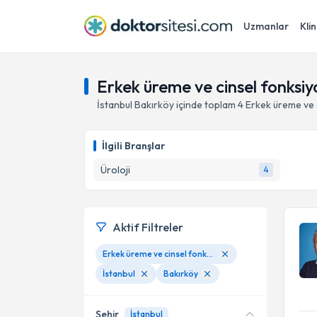
Uzmanlar
Klin
Erkek üreme ve cinsel fonksiyo
İstanbul
Bakırköy
içinde toplam
4
Erkek üreme ve c
İlgili Branşlar
Üroloji
4
Aktif Filtreler
Erkek üreme ve cinsel fonksiyon bozukluklarının tedavisi
İstanbul
Bakırköy
Şehir
İstanbul