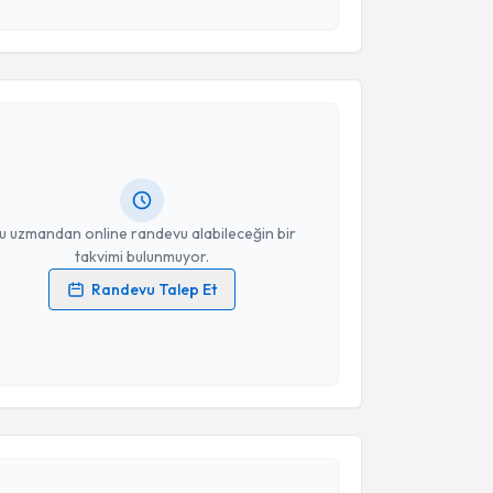
esini kabul ediyorum.
akvimi Talebi
Takvim Talebini Gönder
 Abdullah Armağan
için randevu takvimi talebi
Size bu uzmandan randevu almanız için bir takvim
ında e-posta ile bilgilendireceğiz.
resiniz
u uzmandan online randevu alabileceğin bir
takvimi bulunmuyor.
Randevu Talep Et
 verilerimin işlenmesine ilişkin
Aydınlatma Metni
'ni
 ve kişisel verilerimin belirtilen kapsamda
esini kabul ediyorum.
akvimi Talebi
Takvim Talebini Gönder
emal Topaloğlu
için randevu takvimi talebi oluşturun.
andan randevu almanız için bir takvim