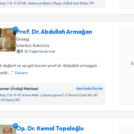
işlenm
köy 7-8-9-10 Mh. Selenium Retro Plaza, A Blok Kat:15 No:179
Randevu T
Prof. Dr. Abdullah Armağan
Prof. Dr.
oluşturun. 
Üroloji
hazırlandığ
İstanbul
, Bakırköy
5
(
5
Değerlendirme)
E-posta Ad
B
 değerli ve sevgili hocam prof dr Abdullah armagan
tik...
Devamı
Kişisel
omer Üroloji Merkezi
Haritada Göster
okudum
köy 7-8-9-10. Kısım Mah. Çobançeşme E-5 Yanyol Cad. No: 20
işlenm
:14 Daire:152
Randevu T
Op. Dr. K
Op. Dr. Kemal Topaloğlu
Size bu uzm