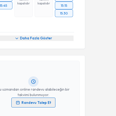
kapalıdır
kapalıdır
15:45
15:15
15:30
Daha Fazla Göster
akvimi Talebi
aşar Başağa
için randevu takvimi talebi oluşturun.
andan randevu almanız için bir takvim
ında e-posta ile bilgilendireceğiz.
resiniz
u uzmandan online randevu alabileceğin bir
takvimi bulunmuyor.
Randevu Talep Et
 verilerimin işlenmesine ilişkin
Aydınlatma Metni
'ni
 ve kişisel verilerimin belirtilen kapsamda