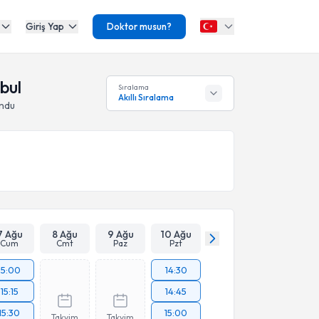
Giriş Yap
Doktor musun?
bul
Sıralama
Akıllı Sıralama
undu
7 Ağu
8 Ağu
9 Ağu
10 Ağu
Cum
Cmt
Paz
Pzt
15:00
14:30
15:15
14:45
15:30
15:00
Takvim
Takvim