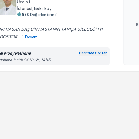
Üroloji
hazırlandığ
İstanbul
, Bakırköy
5
(
8
Değerlendirme)
E-posta Ad
B
IM HASAN BAŞ BİR HASTANIN TANIŞA BİLECEĞİ İYİ
 DOKTOR...
Devamı
Kişisel
okudum
el Muayenehane
Haritada Göster
işlenm
taltepe, İncirli Cd. No:26, 34145