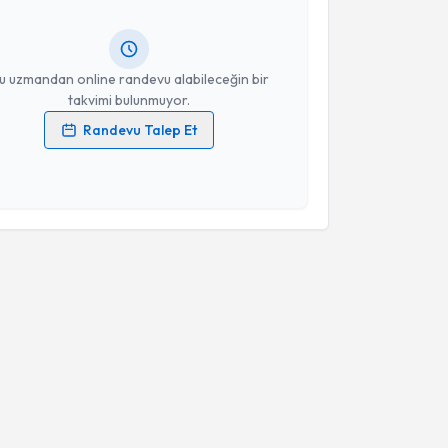
ında e-posta ile bilgilendireceğiz.
resiniz
u uzmandan online randevu alabileceğin bir
takvimi bulunmuyor.
Randevu Talep Et
 verilerimin işlenmesine ilişkin
Aydınlatma Metni
'ni
 ve kişisel verilerimin belirtilen kapsamda
esini kabul ediyorum.
Takvim Talebini Gönder