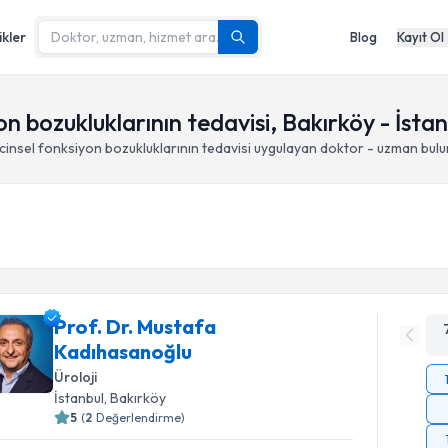
ikler
Blog
Kayıt Ol
n bozukluklarının tedavisi, Bakırköy - İstan
insel fonksiyon bozukluklarının tedavisi
uygulayan doktor - uzman bul
Prof. Dr. Mustafa
Kadıhasanoğlu
Üroloji
İstanbul
, Bakırköy
5
(
2
Değerlendirme)