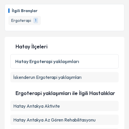
Ergoterapist Elif Nadire Kerkez
için randevu
takvimi talebi oluşturun. Size bu uzmandan randevu
İlgili Branşlar
almanız için bir takvim hazırlandığında e-posta ile
bilgilendireceğiz.
Ergoterapi
1
E-posta Adresiniz
Hatay İlçeleri
Kişisel verilerimin işlenmesine ilişkin
Aydınlatma
Hatay
Ergoterapi yaklaşımları
Metni
'ni okudum ve kişisel verilerimin belirtilen
kapsamda işlenmesini kabul ediyorum.
İskenderun
Ergoterapi yaklaşımları
Takvim Talebini Gönder
Ergoterapi yaklaşımları ile İlgili Hastalıklar
Hatay Antakya Aktivite
Hatay Antakya Az Gören Rehabilitasyonu