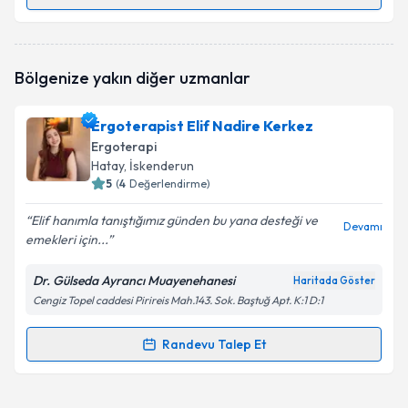
Randevu Takvimi Talebi
Ergoterapist Sehilya Kara
için randevu takvimi
Bölgenize yakın diğer uzmanlar
talebi oluşturun. Size bu uzmandan randevu almanız
için bir takvim hazırlandığında e-posta ile
bilgilendireceğiz.
Ergoterapist Elif Nadire Kerkez
Ergoterapi
E-posta Adresiniz
Hatay
, İskenderun
5
(
4
Değerlendirme)
Elif hanımla tanıştığımız günden bu yana desteği ve
Devamı
emekleri için...
Kişisel verilerimin işlenmesine ilişkin
Aydınlatma
Metni
'ni okudum ve kişisel verilerimin belirtilen
kapsamda işlenmesini kabul ediyorum.
Dr. Gülseda Ayrancı Muayenehanesi
Haritada Göster
Cengiz Topel caddesi Pirireis Mah.143. Sok. Baştuğ Apt. K:1 D:1
Takvim Talebini Gönder
Randevu Talep Et
Randevu Takvimi Talebi