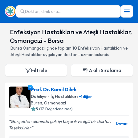
Doktor, klinik ara...
Enfeksiyon Hastalıkları ve Ateşli Hastalıklar,
Osmangazi - Bursa
Bursa
Osmangazi
içinde toplam
10
Enfeksiyon Hastalıkları ve
Ateşli Hastalıklar
uygulayan doktor - uzman bulundu
Filtrele
Akıllı Sıralama
Prof. Dr. Kamil Dilek
Dahiliye - İç Hastalıkları
+
1
diğer
Bursa
, Osmangazi
5
(
17
Değerlendirme)
Gerçekten alanında çok iyi başarılı ve ilgili bir doktor.
Devamı
Teşekkürler