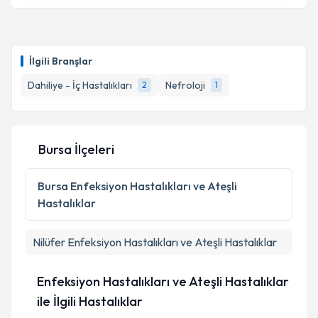
Takvim Talebini Gönder
Uzm. Dr. Didem Aydın
için randevu takvimi talebi
oluşturun. Size bu uzmandan randevu almanız için bir
İlgili Branşlar
takvim hazırlandığında e-posta ile bilgilendireceğiz.
Dahiliye - İç Hastalıkları
Nefroloji
2
1
E-posta Adresiniz
Bursa İlçeleri
Kişisel verilerimin işlenmesine ilişkin
Aydınlatma
Metni
'ni okudum ve kişisel verilerimin belirtilen
Bursa
Enfeksiyon Hastalıkları ve Ateşli
kapsamda işlenmesini kabul ediyorum.
Hastalıklar
Takvim Talebini Gönder
Nilüfer
Enfeksiyon Hastalıkları ve Ateşli Hastalıklar
Enfeksiyon Hastalıkları ve Ateşli Hastalıklar
ile İlgili Hastalıklar