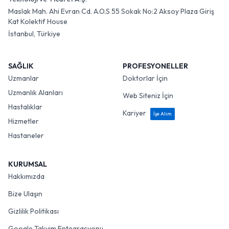
Maslak Mah. Ahi Evran Cd. A.O.S 55 Sokak No:2 Aksoy Plaza Giriş
Kat Kolektif House
İstanbul, Türkiye
SAĞLIK
PROFESYONELLER
Uzmanlar
Doktorlar İçin
Uzmanlık Alanları
Web Siteniz İçin
Hastalıklar
Kariyer
İşe Alım
Hizmetler
Hastaneler
KURUMSAL
Hakkımızda
Bize Ulaşın
Gizlilik Politikası
Google Takvim Entegrasyonu