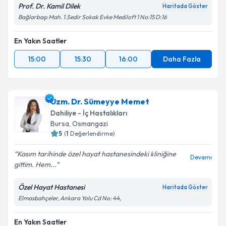
Prof. Dr. Kamil Dilek
Haritada Göster
Bağlarbaşı Mah. 1.Sedir Sokak Evke Mediloft 1 No:15 D:16
En Yakın Saatler
15:00
15:30
16:00
Daha Fazla
Uzm. Dr. Sümeyye Memet
Dahiliye - İç Hastalıkları
Bursa
, Osmangazi
5
(
1
Değerlendirme)
Kasım tarihinde özel hayat hastanesindeki kliniğine
Devamı
gittim. Hem...
Özel Hayat Hastanesi
Haritada Göster
Elmasbahçeler, Ankara Yolu Cd No: 44,
En Yakın Saatler