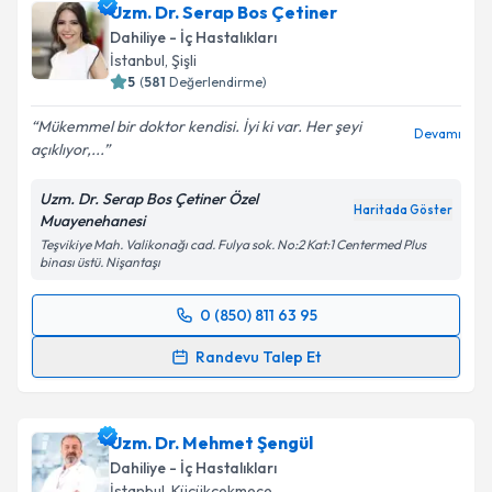
Uzm. Dr. Serap Bos Çetiner
takvim hazırlandığında e-posta ile bilgilendireceğiz.
Dahiliye - İç Hastalıkları
E-posta Adresiniz
İstanbul
, Şişli
5
(
581
Değerlendirme)
Mükemmel bir doktor kendisi. İyi ki var. Her şeyi
Devamı
açıklıyor,...
Kişisel verilerimin işlenmesine ilişkin
Aydınlatma
Metni
'ni okudum ve kişisel verilerimin belirtilen
Uzm. Dr. Serap Bos Çetiner Özel
kapsamda işlenmesini kabul ediyorum.
Haritada Göster
Muayenehanesi
Teşvikiye Mah. Valikonağı cad. Fulya sok. No:2 Kat:1 Centermed Plus
binası üstü. Nişantaşı
Takvim Talebini Gönder
0 (850) 811 63 95
Randevu Takvimi Talebi
Randevu Talep Et
Uzm. Dr. Serap Bos Çetiner
için randevu takvimi
talebi oluşturun. Size bu uzmandan randevu almanız
Uzm. Dr. Mehmet Şengül
için bir takvim hazırlandığında e-posta ile
bilgilendireceğiz.
Dahiliye - İç Hastalıkları
İstanbul
, Küçükçekmece