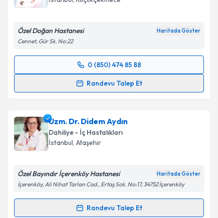
E-posta Adresiniz
Özel Doğan Hastanesi
Haritada Göster
Cennet, Gür Sk. No:22
Kişisel verilerimin işlenmesine ilişkin
Aydınlatma
0 (850) 474 85 88
Metni
'ni okudum ve kişisel verilerimin belirtilen
Randevu Takvimi Talebi
kapsamda işlenmesini kabul ediyorum.
Randevu Talep Et
Uzm. Dr. Mehmet Şengül
için randevu takvimi talebi
Takvim Talebini Gönder
oluşturun. Size bu uzmandan randevu almanız için bir
Uzm. Dr. Didem Aydın
takvim hazırlandığında e-posta ile bilgilendireceğiz.
Dahiliye - İç Hastalıkları
E-posta Adresiniz
İstanbul
, Ataşehir
Özel Bayındır İçerenköy Hastanesi
Haritada Göster
İçerenköy, Ali Nihat Tarlan Cad., Ertaş Sok. No:17, 34752 İçerenköy
Kişisel verilerimin işlenmesine ilişkin
Aydınlatma
Metni
'ni okudum ve kişisel verilerimin belirtilen
Randevu Talep Et
kapsamda işlenmesini kabul ediyorum.
Randevu Takvimi Talebi