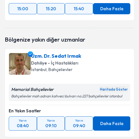
15:00
15:20
15:40
Daha Fazla
Bölgenize yakın diğer uzmanlar
Uzm. Dr. Sedat Irmak
Dahiliye - İç Hastalıkları
İstanbul
, Bahçelievler
Memorial Bahçelievler
Haritada Göster
Bahçelievler mah adnan kahveci bulvarı no:227 bahçelievler istanbul
En Yakın Saatler
Yarın
Yarın
Yarın
Daha Fazla
08:40
09:10
09:40