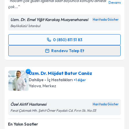
hocam çok güzel ilgilendi saat boyunca konuştu dinledi
Devamı
çok...
Uzm. Dr. Emel Yiğit Karakaş Muayenehanesi
Haritada Göster
Beylikdüzü/ İstanbul
0 (850) 811 51 83
Randevu Takvimi Talebi
Randevu Talep Et
Uzm. Dr. Emel Yiğit Karakaş
için randevu takvimi
talebi oluşturun. Size bu uzmandan randevu almanız
Uzm. Dr. Müjdat Batur Canöz
için bir takvim hazırlandığında e-posta ile
bilgilendireceğiz.
Dahiliye - İç Hastalıkları
+
1
diğer
Yalova
, Merkez
E-posta Adresiniz
Özel Aktif Hastanesi
Haritada Göster
Fevzi Çakmak Mh. Şehit Ömer Faydalı Cd. Fırın Sk. No:33
Kişisel verilerimin işlenmesine ilişkin
Aydınlatma
En Yakın Saatler
Metni
'ni okudum ve kişisel verilerimin belirtilen