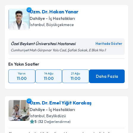
Uzm. Dr. Hakan Yanar
Dahiliye - İç Hastalıkları
İstanbul
, Büyükçekmece
Özel Beykent Üniversitesi Hastanesi
Haritada Göster
Cumhuriyet Mah Gürpınar Yolu Cad, Şafak Sokak, E Blok No:1
En Yakın Saatler
Yarın
14 Ağu
21 Ağu
Daha Fazla
11:00
11:00
11:00
Uzm. Dr. Emel Yiğit Karakaş
Dahiliye - İç Hastalıkları
İstanbul
, Beylikdüzü
5
(
32
Değerlendirme)