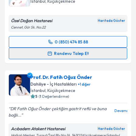
İstanbul
, Küçükçekmece
bilgilendireceğiz.
E-posta Adresiniz
Özel Doğan Hastanesi
Haritada Göster
Cennet, Gür Sk. No:22
0 (850) 474 85 88
Randevu Takvimi Talebi
Kişisel verilerimin işlenmesine ilişkin
Aydınlatma
Randevu Talep Et
Metni
'ni okudum ve kişisel verilerimin belirtilen
kapsamda işlenmesini kabul ediyorum.
Uzm. Dr. Mehmet Şengül
için randevu takvimi talebi
oluşturun. Size bu uzmandan randevu almanız için bir
Prof. Dr. Fatih Oğuz Önder
takvim hazırlandığında e-posta ile bilgilendireceğiz.
Takvim Talebini Gönder
Dahiliye - İç Hastalıkları
+
1
diğer
E-posta Adresiniz
İstanbul
, Küçükçekmece
5
(
1
Değerlendirme)
DR Fatih Oğuz Önder çektiğim gastrit reflü ve buna
Devamı
bağlı...
Kişisel verilerimin işlenmesine ilişkin
Aydınlatma
Metni
'ni okudum ve kişisel verilerimin belirtilen
Acıbadem Atakent Hastanesi
Haritada Göster
kapsamda işlenmesini kabul ediyorum.
Halkalı Merkez, Turgut Özal Blv No:16, 34303 Küçükçekmece/İstanbul