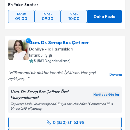
En Yakın Saatler
10 Ağu
10 Ağu
10 Ağu
Daha Fazla
09:00
09:30
10:00
Uzm. Dr. Serap Bos Çetiner
Dahiliye - İç Hastalıkları
İstanbul
, Şişli
5
(
581
Değerlendirme)
Mükemmel bir doktor kendisi. İyi ki var. Her şeyi
Devamı
açıklıyor,...
Uzm. Dr. Serap Bos Çetiner Özel
Haritada Göster
Muayenehanesi
Teşvikiye Mah. Valikonağı cad. Fulya sok. No:2 Kat:1 Centermed Plus
binası üstü. Nişantaşı
0 (850) 811 63 95
Randevu Takvimi Talebi