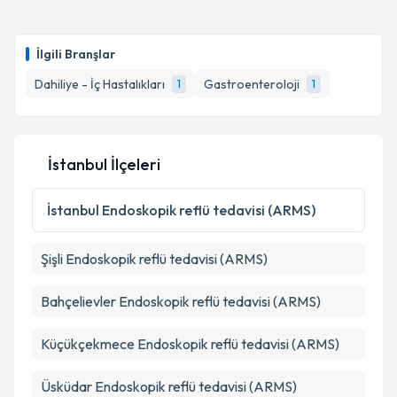
Prof. Dr. Bülent Yaşar
için randevu takvimi talebi
oluşturun. Size bu uzmandan randevu almanız için bir
İlgili Branşlar
takvim hazırlandığında e-posta ile bilgilendireceğiz.
Dahiliye - İç Hastalıkları
Gastroenteroloji
1
1
E-posta Adresiniz
İstanbul İlçeleri
Kişisel verilerimin işlenmesine ilişkin
Aydınlatma
Metni
'ni okudum ve kişisel verilerimin belirtilen
İstanbul
Endoskopik reflü tedavisi (ARMS)
kapsamda işlenmesini kabul ediyorum.
Şişli
Endoskopik reflü tedavisi (ARMS)
Takvim Talebini Gönder
Bahçelievler
Endoskopik reflü tedavisi (ARMS)
Küçükçekmece
Endoskopik reflü tedavisi (ARMS)
Üsküdar
Endoskopik reflü tedavisi (ARMS)