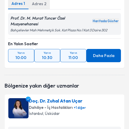
Adres
1
Adres
2
Prof. Dr. M. Murat Tuncer Özel
Haritada Göster
Muayenehanesi
Bahçelievler Mah Mehmetçik Sok. Kat Plaza No:1 Kat:3 Daire:302
En Yakın Saatler
Yarın
Yarın
Yarın
Daha Fazla
10:00
10:30
11:00
Bölgenize yakın diğer uzmanlar
Doç. Dr. Zuhal Atan Uçar
Dahiliye - İç Hastalıkları
+
1
diğer
İstanbul
, Üsküdar