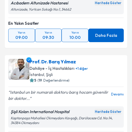
Acıbadem Altunizade Hastanesi
Haritada Göster
Altunizade, Yurtcan Sokağı No:1, 34662
En Yakın Saatler
Yarın
Yarın
Yarın
Daha Fazla
09:00
09:30
10:00
Prof. Dr. Barış Yılmaz
Dahiliye - İç Hastalıkları
+
1
diğer
İstanbul
, Şişli
5
(
19
Değerlendirme)
Istanbul un bir numaralı doktoru barış hocam güvenilir
Devamı
bir doktor...
Şişli Kolan International Hospital
Haritada Göster
Kaptanpaşa Mahallesi Okmeydanı Kavşağı, Darülaceze Cd. No:14,
34384 Okmeydanı