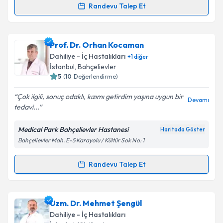
Randevu Talep Et
Uzm. Dr. Serap Bos Çetiner
için randevu takvimi
talebi oluşturun. Size bu uzmandan randevu almanız
Prof. Dr. Orhan Kocaman
için bir takvim hazırlandığında e-posta ile
bilgilendireceğiz.
Dahiliye - İç Hastalıkları
+
1
diğer
İstanbul
, Bahçelievler
E-posta Adresiniz
5
(
10
Değerlendirme)
Çok ilgili, sonuç odaklı, kızımı getirdim yaşına uygun bir
Devamı
tedavi...
Kişisel verilerimin işlenmesine ilişkin
Aydınlatma
Medical Park Bahçelievler Hastanesi
Haritada Göster
Metni
'ni okudum ve kişisel verilerimin belirtilen
Bahçelievler Mah. E-5 Karayolu / Kültür Sok No: 1
kapsamda işlenmesini kabul ediyorum.
Randevu Talep Et
Randevu Takvimi Talebi
Takvim Talebini Gönder
Prof. Dr. Orhan Kocaman
için randevu takvimi
Uzm. Dr. Mehmet Şengül
talebi oluşturun. Size bu uzmandan randevu almanız
Dahiliye - İç Hastalıkları
için bir takvim hazırlandığında e-posta ile