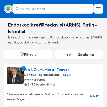
Doktor, klinik ara...
Endoskopik reflü tedavisi (ARMS), Fatih -
İstanbul
İstanbul
Fatih
içinde toplam
8
Endoskopik reflü tedavisi (ARMS)
uygulayan doktor - uzman bulundu
Filtrele
Akıllı Sıralama
Prof. Dr. M. Murat Tuncer
Dahiliye - İç Hastalıkları
+
1
diğer
İstanbul
, Fatih
5
(
3
Değerlendirme)
Tavsiye edilir Şikayetimizle ilgili tatmin edici bilgi ve
Devamı
tedavi bilgisi...