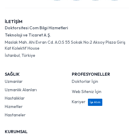
İLETİŞİM
Doktorsitesi Com Bilgi Hizmetleri
Teknoloji ve Ticaret A.Ş.
Maslak Mah. Ahi Evran Cd. A.O.S 55 Sokak No:2 Aksoy Plaza Giriş
Kat Kolektif House
İstanbul, Türkiye
SAĞLIK
PROFESYONELLER
Uzmanlar
Doktorlar İçin
Uzmanlık Alanları
Web Siteniz İçin
Hastalıklar
Kariyer
İşe Alım
Hizmetler
Hastaneler
KURUMSAL