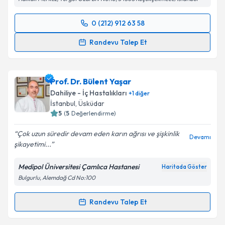
Takvim Talebini Gönder
0 (212) 912 63 58
Randevu Takvimi Talebi
Randevu Talep Et
Prof. Dr. Fatih Oğuz Önder
için randevu takvimi
talebi oluşturun. Size bu uzmandan randevu almanız
Prof. Dr. Bülent Yaşar
için bir takvim hazırlandığında e-posta ile
bilgilendireceğiz.
Dahiliye - İç Hastalıkları
+
1
diğer
İstanbul
, Üsküdar
E-posta Adresiniz
5
(
5
Değerlendirme)
Çok uzun süredir devam eden karın ağrısı ve şişkinlik
Devamı
şikayetimi...
Kişisel verilerimin işlenmesine ilişkin
Aydınlatma
Medipol Üniversitesi Çamlıca Hastanesi
Haritada Göster
Metni
'ni okudum ve kişisel verilerimin belirtilen
Bulgurlu, Alemdağ Cd No:100
kapsamda işlenmesini kabul ediyorum.
Randevu Talep Et
Randevu Takvimi Talebi
Takvim Talebini Gönder