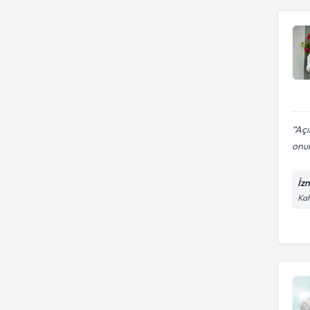
Açı
onun
İz
Kah