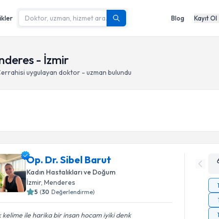
ikler
Blog
Kayıt Ol
deres - İzmir
errahisi
uygulayan doktor - uzman bulundu
Op. Dr. Sibel Barut
Kadın Hastalıkları ve Doğum
İzmir
, Menderes
5
(
30
Değerlendirme)
 kelime ile harika bir insan hocam iyiki denk