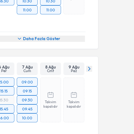
16:30
10:30
10:30
11:00
11:00
Daha Fazla Göster
6 Ağu
7 Ağu
8 Ağu
9 Ağu
Per
Cum
Cmt
Paz
15:00
09:00
15:15
09:15
15:30
09:30
Takvim
Takvim
kapalıdır
kapalıdır
15:45
09:45
16:00
10:00