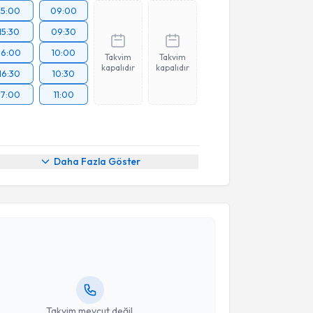
15:00
09:00
15:30
09:30
16:00
10:00
Takvim
Takvim
kapalıdır
kapalıdır
16:30
10:30
17:00
11:00
Daha Fazla Göster
akvimi Talebi
nur Süleyman Aldemir
için randevu takvimi talebi
Size bu uzmandan randevu almanız için bir takvim
ında e-posta ile bilgilendireceğiz.
resiniz
Takvim mevcut değil.