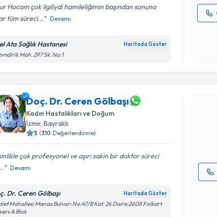
r Hocam çok ilgiliydi hamileliğimin başından sonuna
r tüm süreci...
Devamı
Kişisel
okudum
el Ata Sağlık Hastanesi
Haritada Göster
işlenm
ımdirik Mah. 297 Sk. No:1
Randevu T
Doç. Dr. Ceren Gölbaşı
Doç. Dr. 
Size bu uzm
Kadın Hastalıkları ve Doğum
hazırlandığ
İzmir
, Bayraklı
5
(
310
Değerlendirme)
E-posta Ad
inlikle çok profesyonel ve aşırı sakin bir doktor süreci
..
Devamı
Kişisel
ç. Dr. Ceren Gölbaşı
Haritada Göster
okudum
let Mahallesi Manas Bulvarı No:47/B Kat: 26 Daire:2608 Folkart
işlenm
ers A Blok