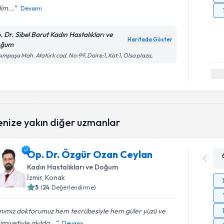
im...
Devamı
. Dr. Sibel Barut Kadın Hastalıkları ve
Haritada Göster
oğum
ımpaşa Mah. Atatürk cad. No:99, Daire:1, Kat:1, Olsa plaza,
enize yakın diğer uzmanlar
Op. Dr. Özgür Ozan Ceylan
Kadın Hastalıkları ve Doğum
İzmir
, Konak
5
(
24
Değerlendirme)
nımız doktorumuz hem tecrübesiyle hem güler yüzü ve
miyetiyle akılda...
Devamı