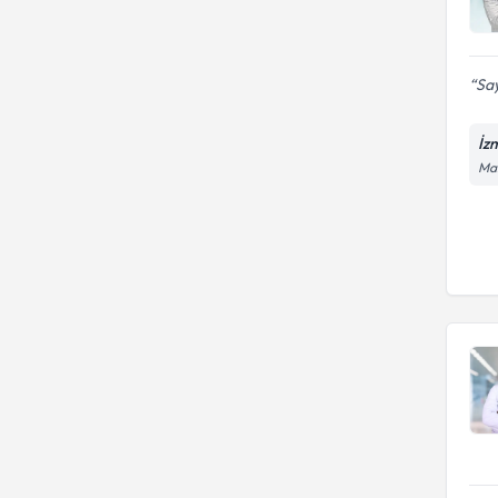
Say
İz
Man