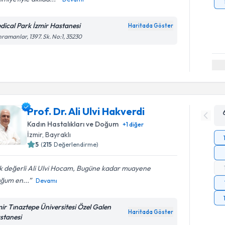
dical Park İzmir Hastanesi
Haritada Göster
ramanlar, 1397. Sk. No:1, 35230
Prof. Dr. Ali Ulvi Hakverdi
Kadın Hastalıkları ve Doğum
+
1
diğer
İzmir
, Bayraklı
5
(
215
Değerlendirme)
k değerli Ali Ulvi Hocam, Bugüne kadar muayene
uğum en...
Devamı
mir Tınaztepe Üniversitesi Özel Galen
Haritada Göster
stanesi