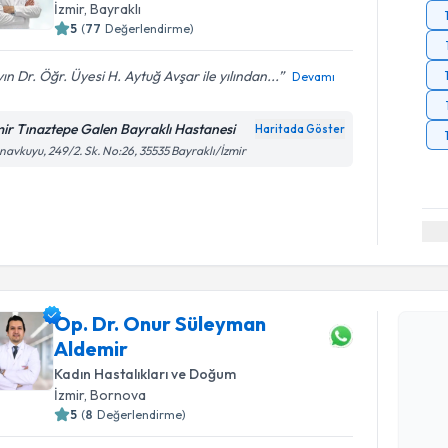
İzmir
, Bayraklı
5
(
77
Değerlendirme)
ın Dr. Öğr. Üyesi H. Aytuğ Avşar ile yılından...
Devamı
mir Tınaztepe Galen Bayraklı Hastanesi
Haritada Göster
avkuyu, 249/2. Sk. No:26, 35535 Bayraklı/İzmir
Randevu T
Op. Dr. Onur Süleyman
Op. Dr. O
Aldemir
oluşturun. 
hazırlandığ
Kadın Hastalıkları ve Doğum
İzmir
, Bornova
E-posta Ad
5
(
8
Değerlendirme)