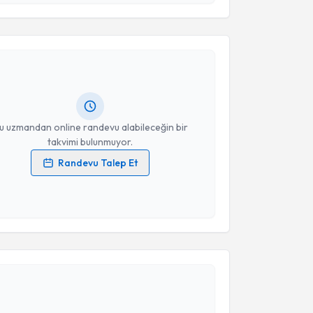
akvimi Talebi
Takvim Talebini Gönder
Aşkın Doğan
için randevu takvimi talebi oluşturun. Size
 randevu almanız için bir takvim hazırlandığında e-
lgilendireceğiz.
resiniz
u uzmandan online randevu alabileceğin bir
takvimi bulunmuyor.
Randevu Talep Et
 verilerimin işlenmesine ilişkin
Aydınlatma Metni
'ni
 ve kişisel verilerimin belirtilen kapsamda
esini kabul ediyorum.
akvimi Talebi
Takvim Talebini Gönder
ansu Kübra Ektaş
için randevu takvimi talebi
Size bu uzmandan randevu almanız için bir takvim
ında e-posta ile bilgilendireceğiz.