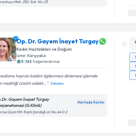
avkuyu Mah. 250. Sok. No: 23
Op. Dr. Gayem İnayet Turgay
Kadın Hastalıkları ve Doğum
İzmir
, Karşıyaka
5
(
165
Değerlendirme)
edisine hayran kaldım ilgilenmesi dinlemesi işlemde
in nazikliği cözüm odaklı...
Devamı
.Dr. Gayem İnayet Turgay
Haritada Göster
ayenehanesi (G.Klinik)
riye Üçok MH. Rüştü Şardağ cd. No.44 D.2