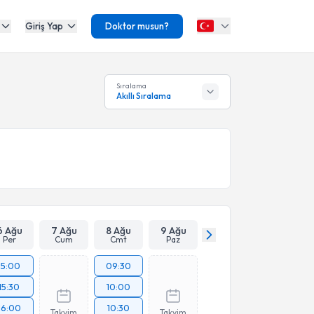
Giriş Yap
Doktor musun?
Sıralama
Akıllı Sıralama
6 Ağu
7 Ağu
8 Ağu
9 Ağu
Per
Cum
Cmt
Paz
15:00
09:30
15:30
10:00
16:00
10:30
Takvim
Takvim