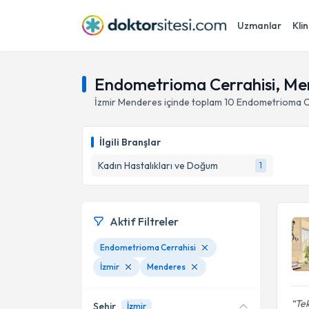
Uzmanlar
Klin
Endometrioma Cerrahisi, Men
İzmir
Menderes
içinde toplam
10
Endometrioma C
İlgili Branşlar
Kadın Hastalıkları ve Doğum
1
Aktif Filtreler
Endometrioma Cerrahisi
İzmir
Menderes
Tek
Şehir
İzmir