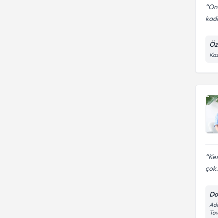
Onu
kada
Öz
Kaz
Kes
çok.
Do
Ada
Tow