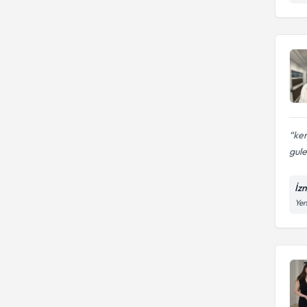
ken
gule
İz
Yen