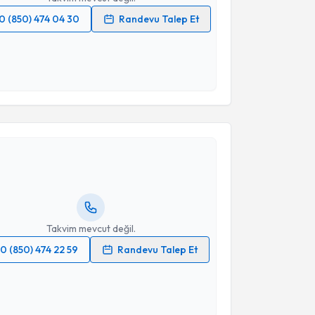
0 (850) 474 04 30
Randevu Talep Et
 verilerimin işlenmesine ilişkin
Aydınlatma Metni
'ni
 ve kişisel verilerimin belirtilen kapsamda
esini kabul ediyorum.
akvimi Talebi
Takvim Talebini Gönder
Ceren Gölbaşı
için randevu takvimi talebi oluşturun.
andan randevu almanız için bir takvim
ında e-posta ile bilgilendireceğiz.
resiniz
Takvim mevcut değil.
0 (850) 474 22 59
Randevu Talep Et
 verilerimin işlenmesine ilişkin
Aydınlatma Metni
'ni
 ve kişisel verilerimin belirtilen kapsamda
esini kabul ediyorum.