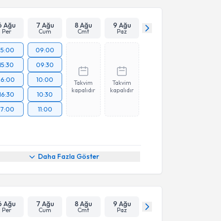
6 Ağu
7 Ağu
8 Ağu
9 Ağu
Per
Cum
Cmt
Paz
15:00
09:00
15:30
09:30
16:00
10:00
Takvim
Takvim
kapalıdır
kapalıdır
16:30
10:30
17:00
11:00
Daha Fazla Göster
6 Ağu
7 Ağu
8 Ağu
9 Ağu
Per
Cum
Cmt
Paz