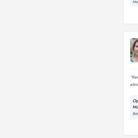
Man
Ken
elin
Op
Mu
Bah