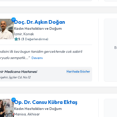
Randevu T
Doç. Dr. 
Doç. Dr. Aşkın Doğan
bu uzmandan
Kadın Hastalıkları ve Doğum
posta ile bi
İzmir
, Konak
5
(
3
Değerlendirme)
E-posta Ad
B
disini ilk kez bugun tanidim gercektende cok sabirli
ryuzlu sempatik...
Devamı
Kişisel
okudum
mir Medicana Hastanesi
Haritada Göster
işlenm
işehir, İşçiler Cd. No:12
Randevu T
Op. Dr. C
Op. Dr. Cansu Kübra Ektaş
oluşturun. 
Kadın Hastalıkları ve Doğum
hazırlandığ
Manisa
, Akhisar