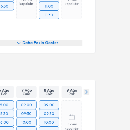
kapalıdır
kapalıdır
16:30
11:00
11:30
Daha Fazla Göster
6 Ağu
7 Ağu
8 Ağu
9 Ağu
Per
Cum
Cmt
Paz
15:00
09:00
09:00
15:30
09:30
09:30
16:00
10:00
10:00
Takvim
kapalıdır