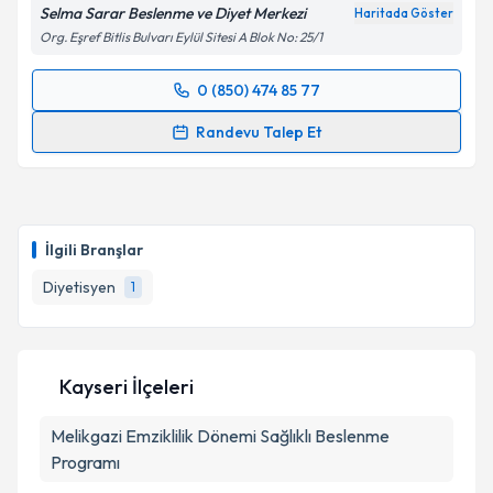
Selma Sarar Beslenme ve Diyet Merkezi
Haritada Göster
Org. Eşref Bitlis Bulvarı Eylül Sitesi A Blok No: 25/1
0 (850) 474 85 77
Randevu Takvimi Talebi
Randevu Talep Et
Dyt. Selma Sarar
için randevu takvimi talebi
oluşturun. Size bu uzmandan randevu almanız için bir
takvim hazırlandığında e-posta ile bilgilendireceğiz.
İlgili Branşlar
E-posta Adresiniz
Diyetisyen
1
Kişisel verilerimin işlenmesine ilişkin
Aydınlatma
Kayseri İlçeleri
Metni
'ni okudum ve kişisel verilerimin belirtilen
kapsamda işlenmesini kabul ediyorum.
Melikgazi
Emziklilik Dönemi Sağlıklı Beslenme
Programı
Takvim Talebini Gönder