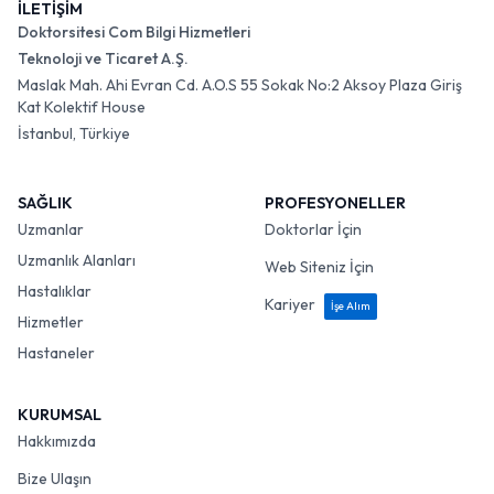
İLETİŞİM
Doktorsitesi Com Bilgi Hizmetleri
Teknoloji ve Ticaret A.Ş.
Maslak Mah. Ahi Evran Cd. A.O.S 55 Sokak No:2 Aksoy Plaza Giriş
Kat Kolektif House
İstanbul, Türkiye
SAĞLIK
PROFESYONELLER
Uzmanlar
Doktorlar İçin
Uzmanlık Alanları
Web Siteniz İçin
Hastalıklar
Kariyer
İşe Alım
Hizmetler
Hastaneler
KURUMSAL
Hakkımızda
Bize Ulaşın