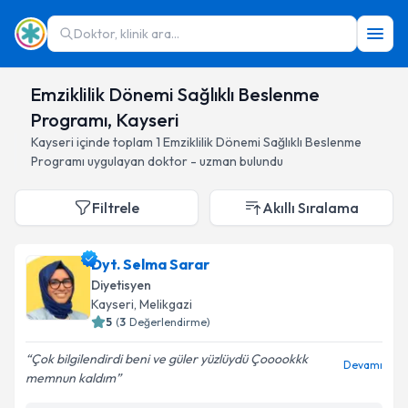
Doktor, klinik ara...
Emziklilik Dönemi Sağlıklı Beslenme
Programı, Kayseri
Kayseri
içinde toplam
1
Emziklilik Dönemi Sağlıklı Beslenme
Programı
uygulayan doktor - uzman bulundu
Filtrele
Akıllı Sıralama
Dyt. Selma Sarar
Diyetisyen
Kayseri
, Melikgazi
5
(
3
Değerlendirme)
Çok bilgilendirdi beni ve güler yüzlüydü Çooookkk
Devamı
memnun kaldım