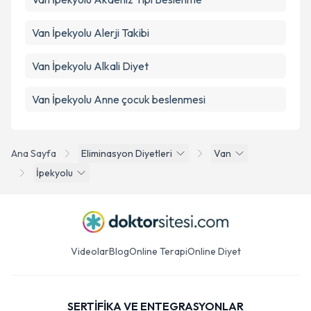
Van İpekyolu Akdeniz Tipi Beslenme
Van İpekyolu Alerji Takibi
Van İpekyolu Alkali Diyet
Van İpekyolu Anne çocuk beslenmesi
Ana Sayfa
Eliminasyon Diyetleri
Van
İpekyolu
Videolar
Blog
Online Terapi
Online Diyet
SERTİFİKA VE ENTEGRASYONLAR