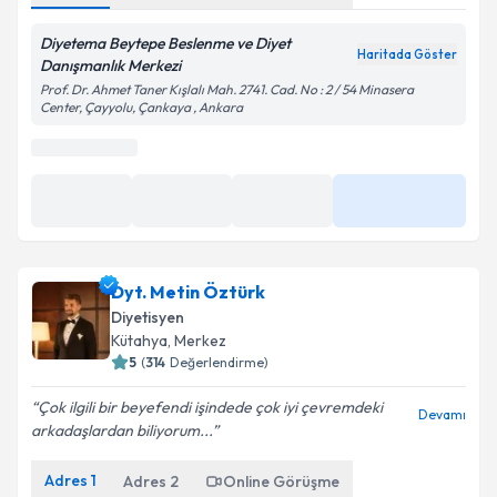
Diyetema Beytepe Beslenme ve Diyet
Haritada Göster
Danışmanlık Merkezi
Prof. Dr. Ahmet Taner Kışlalı Mah. 2741. Cad. No : 2 / 54 Minasera
Center, Çayyolu, Çankaya , Ankara
Dyt. Metin Öztürk
Diyetisyen
Kütahya
, Merkez
5
(
314
Değerlendirme)
Çok ilgili bir beyefendi işindede çok iyi çevremdeki
Devamı
arkadaşlardan biliyorum...
Adres
1
Adres
2
Online Görüşme