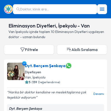
Doktor, klinik ara...
Eliminasyon Diyetleri, İpekyolu - Van
Van
İpekyolu
içinde toplam
10
Eliminasyon Diyetleri
uygulayan
doktor - uzman bulundu
Filtrele
Akıllı Sıralama
Dyt. Berçem Şenkaya
Diyetisyen
Van
, İpekyolu
5
(
139
Değerlendirme)
Harika bir doktor kendisine ve meslektaşlarına çok
Devamı
teşekkür ediyorum
Dyt. Berçem Şenkaya