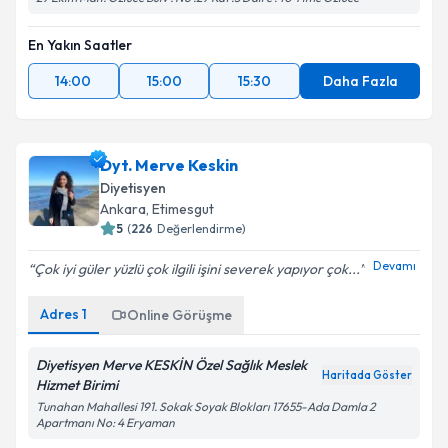
En Yakın Saatler
14:00
15:00
15:30
Daha Fazla
Dyt. Merve Keskin
Diyetisyen
Ankara
, Etimesgut
5
(
226
Değerlendirme)
Devamı
Çok iyi güler yüzlü çok ilgili işini severek yapıyor çok...
Adres
1
Online Görüşme
Diyetisyen Merve KESKİN Özel Sağlık Meslek
Haritada Göster
Hizmet Birimi
Tunahan Mahallesi 191. Sokak Soyak Blokları 17655-Ada Damla 2
Apartmanı No: 4 Eryaman