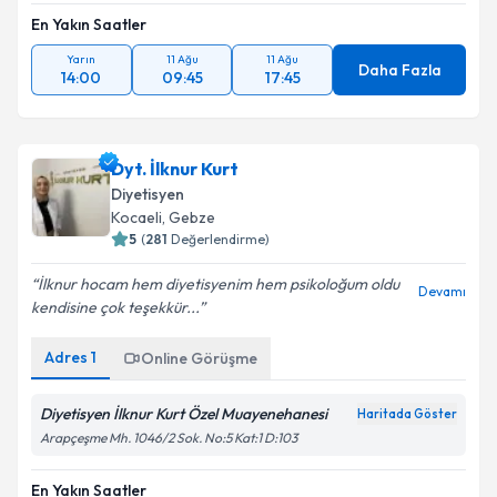
En Yakın Saatler
Yarın
11 Ağu
11 Ağu
Daha Fazla
14:00
09:45
17:45
Dyt. İlknur Kurt
Diyetisyen
Kocaeli
, Gebze
5
(
281
Değerlendirme)
İlknur hocam hem diyetisyenim hem psikoloğum oldu
Devamı
kendisine çok teşekkür...
Adres
1
Online Görüşme
Diyetisyen İlknur Kurt Özel Muayenehanesi
Haritada Göster
Arapçeşme Mh. 1046/2 Sok. No:5 Kat:1 D:103
En Yakın Saatler