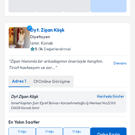
Dyt. Zişan Köşk
Diyetisyen
İzmir
, Konak
5
(
14
Değerlendirme)
Zişan Hanımla bir arkadaşımın önerisiyle tanıştım.
Devamı
Tiroit hastasıyım ve zor...
Adres
1
Online Görüşme
Dyt Zişan Köşk
Haritada Göster
İsmet Kaptan Şair Eşref Bulvarı Karaahmetoğlu İş Merkezi No22 K6
D608 Konak İzmir
En Yakın Saatler
11 Ağu
11 Ağu
11 Ağu