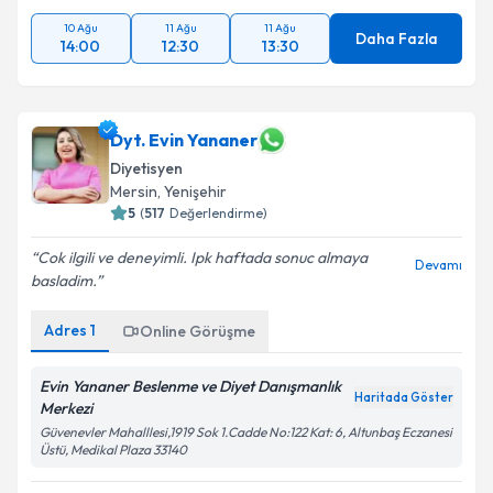
10 Ağu
11 Ağu
11 Ağu
Daha Fazla
14:00
12:30
13:30
Dyt. Evin Yananer
Diyetisyen
Mersin
, Yenişehir
5
(
517
Değerlendirme)
Cok ilgili ve deneyimli. Ipk haftada sonuc almaya
Devamı
basladim.
Adres
1
Online Görüşme
Evin Yananer Beslenme ve Diyet Danışmanlık
Haritada Göster
Merkezi
Güvenevler Mahalllesi,1919 Sok 1.Cadde No:122 Kat: 6, Altunbaş Eczanesi
Üstü, Medikal Plaza 33140