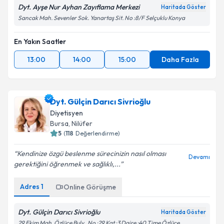
Dyt. Ayşe Nur Ayhan Zayıflama Merkezi
Haritada Göster
Sancak Mah. Sevenler Sok. Yanartaş Sit. No :8/F Selçuklu Konya
En Yakın Saatler
13:00
14:00
15:00
Daha Fazla
Dyt. Gülçin Darıcı Sivrioğlu
Diyetisyen
Bursa
, Nilüfer
5
(
118
Değerlendirme)
Kendinize özgü beslenme sürecinizin nasıl olması
Devamı
gerektiğini öğrenmek ve sağlıklı,...
Adres
1
Online Görüşme
Dyt. Gülçin Darıcı Sivrioğlu
Haritada Göster
29 Ekim Mah. Özlüce Bulv . No :29 Kat :3 Daire :40 Time Özlüce