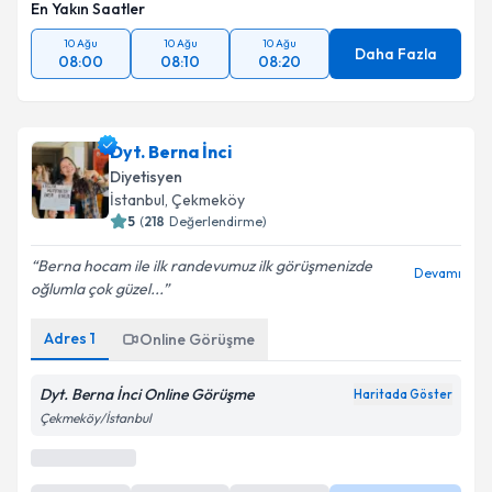
En Yakın Saatler
10 Ağu
10 Ağu
10 Ağu
Daha Fazla
08:00
08:10
08:20
Dyt. Berna İnci
Diyetisyen
İstanbul
, Çekmeköy
5
(
218
Değerlendirme)
Berna hocam ile ilk randevumuz ilk görüşmenizde
Devamı
oğlumla çok güzel...
Online Görüşme
Adres
1
Online Görüşme
Bu uzman online danışmanlık hizmeti sunmaktadır.