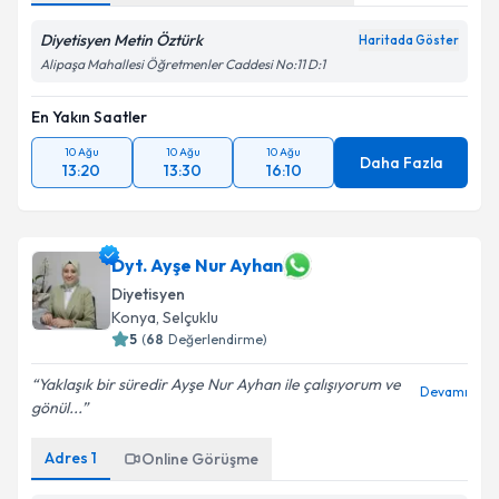
Diyetisyen Metin Öztürk
Haritada Göster
Alipaşa Mahallesi Öğretmenler Caddesi No:11 D:1
En Yakın Saatler
10 Ağu
10 Ağu
10 Ağu
Daha Fazla
13:20
13:30
16:10
Dyt. Ayşe Nur Ayhan
Diyetisyen
Konya
, Selçuklu
5
(
68
Değerlendirme)
Yaklaşık bir süredir Ayşe Nur Ayhan ile çalışıyorum ve
Devamı
gönül...
Adres
1
Online Görüşme