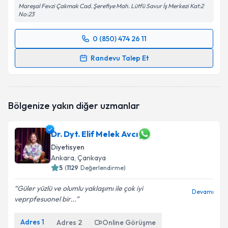
Mareşal Fevzi Çakmak Cad. Şerefiye Mah. Lütfü Savur İş Merkezi Kat:2
No:23
0 (850) 474 26 11
Randevu Takvimi Talebi
Randevu Talep Et
Dyt. Berçem Şenkaya
için randevu takvimi talebi
oluşturun. Size bu uzmandan randevu almanız için bir
takvim hazırlandığında e-posta ile bilgilendireceğiz.
Bölgenize yakın diğer uzmanlar
E-posta Adresiniz
Dr. Dyt. Elif Melek Avcı
Diyetisyen
Ankara
, Çankaya
Kişisel verilerimin işlenmesine ilişkin
5
(
1129
Değerlendirme)
Aydınlatma
Metni
'ni okudum ve kişisel verilerimin belirtilen
Güler yüzlü ve olumlu yaklaşımı ile çok iyi
kapsamda işlenmesini kabul ediyorum.
Devamı
veprpfesuonel bir...
Takvim Talebini Gönder
Adres
1
Adres
2
Online Görüşme