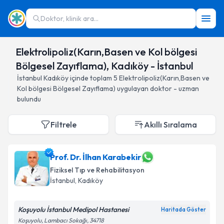
Doktor, klinik ara...
Elektrolipoliz(Karın,Basen ve Kol bölgesi
Bölgesel Zayıflama), Kadıköy - İstanbul
İstanbul
Kadıköy
içinde toplam
5
Elektrolipoliz(Karın,Basen ve
Kol bölgesi Bölgesel Zayıflama)
uygulayan doktor - uzman
bulundu
Filtrele
Akıllı Sıralama
Prof. Dr. İlhan Karabekir
Fiziksel Tıp ve Rehabilitasyon
İstanbul
, Kadıköy
Koşuyolu İstanbul Medipol Hastanesi
Haritada Göster
Koşuyolu, Lambacı Sokağı, 34718