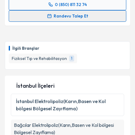
Kişisel verilerimin işlenmesine ilişkin
Aydınlatma
0 (850) 811 32 74
Randevu Takvimi Talebi
Metni
'ni okudum ve kişisel verilerimin belirtilen
Randevu Talep Et
kapsamda işlenmesini kabul ediyorum.
Uzm. Dr. Hatice Betigül Meral
için randevu takvimi
talebi oluşturun. Size bu uzmandan randevu almanız
Takvim Talebini Gönder
için bir takvim hazırlandığında e-posta ile
bilgilendireceğiz.
İlgili Branşlar
E-posta Adresiniz
Fiziksel Tıp ve Rehabilitasyon
1
İstanbul İlçeleri
Kişisel verilerimin işlenmesine ilişkin
Aydınlatma
Metni
'ni okudum ve kişisel verilerimin belirtilen
kapsamda işlenmesini kabul ediyorum.
İstanbul
Elektrolipoliz(Karın,Basen ve Kol
bölgesi Bölgesel Zayıflama)
Takvim Talebini Gönder
Bağcılar
Elektrolipoliz(Karın,Basen ve Kol bölgesi
Bölgesel Zayıflama)