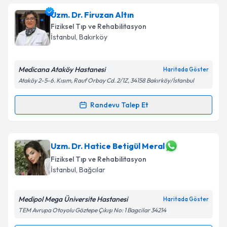
oluşturun. Size bu uzmandan randevu almanız için bir
Uzm. Dr. Firuzan Altın
takvim hazırlandığında e-posta ile bilgilendireceğiz.
Fiziksel Tıp ve Rehabilitasyon
E-posta Adresiniz
İstanbul
, Bakırköy
Medicana Ataköy Hastanesi
Haritada Göster
Ataköy 2-5-6. Kısım, Rauf Orbay Cd. 2/1Z, 34158 Bakırköy/İstanbul
Kişisel verilerimin işlenmesine ilişkin
Aydınlatma
Metni
'ni okudum ve kişisel verilerimin belirtilen
Randevu Talep Et
kapsamda işlenmesini kabul ediyorum.
Randevu Takvimi Talebi
Takvim Talebini Gönder
Uzm. Dr. Firuzan Altın
için randevu takvimi talebi
Uzm. Dr. Hatice Betigül Meral
oluşturun. Size bu uzmandan randevu almanız için bir
Fiziksel Tıp ve Rehabilitasyon
takvim hazırlandığında e-posta ile bilgilendireceğiz.
İstanbul
, Bağcılar
E-posta Adresiniz
Medipol Mega Üniversite Hastanesi
Haritada Göster
TEM Avrupa Otoyolu Göztepe Çıkışı No: 1 Bagcilar 34214