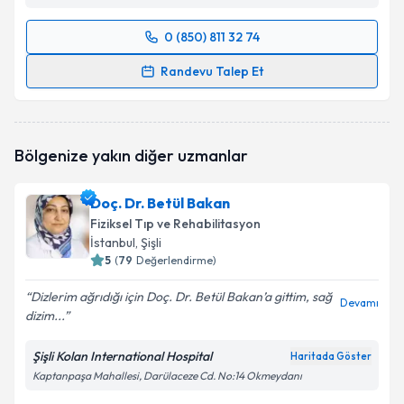
0 (850) 811 32 74
Randevu Takvimi Talebi
Randevu Talep Et
Prof. Dr. İlhan Karabekir
için randevu takvimi talebi
oluşturun. Size bu uzmandan randevu almanız için bir
takvim hazırlandığında e-posta ile bilgilendireceğiz.
Bölgenize yakın diğer uzmanlar
E-posta Adresiniz
Doç. Dr. Betül Bakan
Fiziksel Tıp ve Rehabilitasyon
İstanbul
, Şişli
5
(
79
Değerlendirme)
Kişisel verilerimin işlenmesine ilişkin
Aydınlatma
Metni
'ni okudum ve kişisel verilerimin belirtilen
Dizlerim ağrıdığı için Doç. Dr. Betül Bakan’a gittim, sağ
kapsamda işlenmesini kabul ediyorum.
Devamı
dizim...
Şişli Kolan International Hospital
Takvim Talebini Gönder
Haritada Göster
Kaptanpaşa Mahallesi, Darülaceze Cd. No:14 Okmeydanı