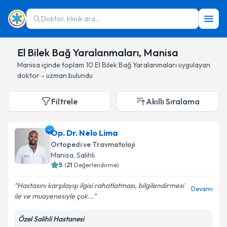
Doktor, klinik ara...
El Bilek Bağ Yaralanmaları, Manisa
Manisa
içinde toplam
10
El Bilek Bağ Yaralanmaları
uygulayan
doktor - uzman bulundu
Filtrele
Akıllı Sıralama
Op. Dr. Nelo Lima
Ortopedi ve Travmatoloji
Manisa
, Salihli
5
(
21
Değerlendirme)
Hastasını karşılayışı ilgisi rahatlatması, bilgilendirmesi
Devamı
ile ve muayenesiyle çok...
Özel Salihli Hastanesi