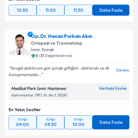
10:30
11:00
11:30
Daha Fazla
Op. Dr. Hasan Furkan Akın
Ortopedi ve Travmatoloji
İzmir
, Konak
5
(
31
Değerlendirme)
Sevgili doktorum gün içinde gittiğim . doktordu ve ilk
Devamı
konuşmamızda...
Medikal Park İzmir Hastanesi
Haritada Göster
Kahramanlar, 1397. Sk. No:1, 35230
En Yakın Saatler
10 Ağu
10 Ağu
10 Ağu
Daha Fazla
09:00
09:30
10:00