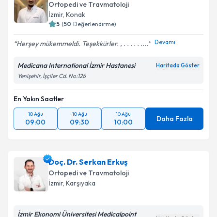
Ortopedi ve Travmatoloji
İzmir
, Konak
5
(
50
Değerlendirme)
Devamı
Herşey mükemmeldi. Teşekkürler. , . . . . . ....
Medicana International İzmir Hastanesi
Haritada Göster
Yenişehir, İşçiler Cd. No:126
En Yakın Saatler
10 Ağu
10 Ağu
10 Ağu
Daha Fazla
09:00
09:30
10:00
Doç. Dr. Serkan Erkuş
Ortopedi ve Travmatoloji
İzmir
, Karşıyaka
İzmir Ekonomi Üniversitesi Medicalpoint