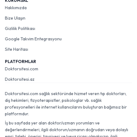
KURUMSAL
Hakkımızda
Bize Ulaşın
Gizlilik Politikası
Google Takvim Entegrasyonu
Site Haritası
PLATFORMLAR
Doktorsitesi.com
Doktorsitesi.az
Doktorsitesi.com sağlık sektöründe hizmet veren tıp doktorları,
diş hekimleri, fizyoterapistler, psikologlar vb. sağlık
profesyonelleri ile internet kullanıcılarını buluşturan bağımsız bir
platformdur.
İş bu sayfada yer alan doktor/uzman yorumları ve
değerlendirmeleri, ilgili doktorun/uzmanın doğrudan veya dolaylı
emri, talebi, önerisi, tavsiyesi ve/veya ricası olmaksızın, ilgili