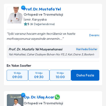
Prof. Dr. Mustafa Yel
Ortopedi ve Travmatoloji
İzmir
, Karşıyaka
5
(
6
Değerlendirme)
Iyiki varsınız hocam engin tecrübeniz ve hasta
Devamı
motivasyonunuz sayesinde annemin...
Prof. Dr. Mustafa Yel Muayenehanesi
Haritada Göster
Yalı Mahallesi, Caher Dudayev Bulvarı No: 93, 2. Kat, Daire: 3, Bostanlı
En Yakın Saatler
10 Ağu
10 Ağu
10 Ağu
Daha Fazla
09:00
09:30
10:00
Op. Dr. Ulaş Acar
Ortopedi ve Travmatoloji