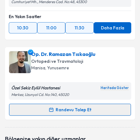
Cumhuriyet Mh., Menderes Cad. No:48, 45300
En Yakın Saatler
10:30
11:00
11:30
Daha Fazla
Op. Dr. Ramazan Tıskaoğlu
Ortopedi ve Travmatoloji
Manisa
, Yunusemre
Özel Sekiz Eylül Hastanesi
Haritada Göster
Merkez, Uzunyol Cd. No:140, 45020
Randevu Talep Et
Randevu Takvimi Talebi
Op. Dr. Ramazan Tıskaoğlu
için randevu takvimi
Bölgenize yakın diğer uzmanlar
talebi oluşturun. Size bu uzmandan randevu almanız