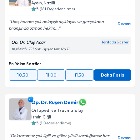
Aydın
, Nazilli
5
(
181
Değerlendirme)
Ulaş hocam çok anlayışlı açıklayıcı ve gerçekden
Devamı
branşında uzman hekim...
Op. Dr. Ulaş Acar
Haritada Göster
Yeşil Mah. 727 Sok. Uygar Apt. No:11
En Yakın Saatler
10:30
11:00
11:30
Daha Fazla
Op. Dr. Ruşen Demir
Ortopedi ve Travmatoloji
İzmir
, Çiğli
5
(
1
Değerlendirme)
Doktorumuz çok ilgili ve güler yüzlü sorduğumuz her
Devamı