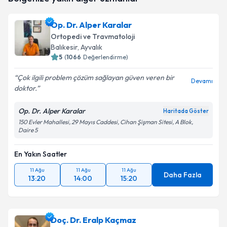
için bir takvim hazırlandığında e-posta ile
bilgilendireceğiz.
Op. Dr. Alper Karalar
Ortopedi ve Travmatoloji
E-posta Adresiniz
Balıkesir
, Ayvalık
5
(
1066
Değerlendirme)
Çok ilgili problem çözüm sağlayan güven veren bir
Devamı
doktor.
Kişisel verilerimin işlenmesine ilişkin
Aydınlatma
Metni
'ni okudum ve kişisel verilerimin belirtilen
kapsamda işlenmesini kabul ediyorum.
Op. Dr. Alper Karalar
Haritada Göster
150 Evler Mahallesi, 29 Mayıs Caddesi, Cihan Şişman Sitesi, A Blok,
Daire 5
Takvim Talebini Gönder
En Yakın Saatler
11 Ağu
11 Ağu
11 Ağu
Daha Fazla
13:20
14:00
15:20
Doç. Dr. Eralp Kaçmaz