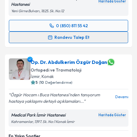
Haritada Göster
Hastanesi
Yeni Girne Bulvarı, 1825. Sk. No:12
0 (850) 811 55 42
Randevu Takvimi Talebi
Randevu Talep Et
Doç. Dr. Serkan Erkuş
için randevu takvimi talebi
oluşturun. Size bu uzmandan randevu almanız için bir
takvim hazırlandığında e-posta ile bilgilendireceğiz.
Op. Dr. Abdulkerim Özgür Doğan
Ortopedi ve Travmatoloji
E-posta Adresiniz
İzmir
, Konak
5
(
10
Değerlendirme)
Özgür Hocam ı Buca Hastanesi'nden tanıyorum
Devamı
hastaya yaklaşımı detaylı açıklamaları...
Kişisel verilerimin işlenmesine ilişkin
Aydınlatma
Metni
'ni okudum ve kişisel verilerimin belirtilen
Medical Park İzmir Hastanesi
Haritada Göster
kapsamda işlenmesini kabul ediyorum.
Kahramanlar, 1397. Sk. No:1 Konak İzmir
Takvim Talebini Gönder
En Yakın Saatler