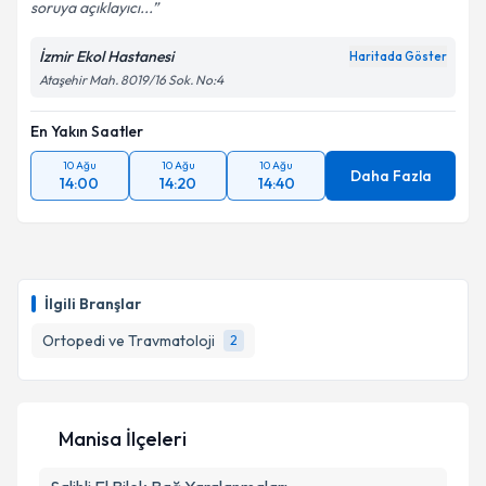
soruya açıklayıcı...
İzmir Ekol Hastanesi
Haritada Göster
Ataşehir Mah. 8019/16 Sok. No:4
En Yakın Saatler
10 Ağu
10 Ağu
10 Ağu
Daha Fazla
14:00
14:20
14:40
İlgili Branşlar
Ortopedi ve Travmatoloji
2
Manisa İlçeleri