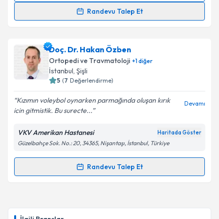
Randevu Talep Et
Op. Dr. Halil Büyükdoğan
için randevu takvimi talebi
oluşturun. Size bu uzmandan randevu almanız için bir
Doç. Dr. Hakan Özben
takvim hazırlandığında e-posta ile bilgilendireceğiz.
Ortopedi ve Travmatoloji
+
1
diğer
E-posta Adresiniz
İstanbul
, Şişli
5
(
7
Değerlendirme)
Kızımın voleybol oynarken parmağında oluşan kırık
Devamı
icin gitmistik. Bu surecte...
Kişisel verilerimin işlenmesine ilişkin
Aydınlatma
Metni
'ni okudum ve kişisel verilerimin belirtilen
VKV Amerikan Hastanesi
Haritada Göster
kapsamda işlenmesini kabul ediyorum.
Güzelbahçe Sok. No.: 20, 34365, Nişantaşı, İstanbul, Türkiye
Takvim Talebini Gönder
Randevu Talep Et
Randevu Takvimi Talebi
Doç. Dr. Hakan Özben
için randevu takvimi talebi
oluşturun. Size bu uzmandan randevu almanız için bir