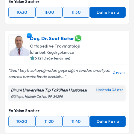
En Yakın Saatler
10:30
11:00
11:30
Daha Fazla
Doç. Dr. Suat Batar
Ortopedi ve Travmatoloji
İstanbul
, Küçükçekmece
5
(
21
Değerlendirme)
Suat bey’e sol ayağımdan geçirdiğim tendon ameliyatı
Devamı
sonrası hareketimde kısıtlılık...
Biruni Üniversitesi Tıp Fakültesi Hastanesi
Haritada Göster
Gültepe, Halkalı Cd No: 99, 34295
En Yakın Saatler
10:20
11:20
11:40
Daha Fazla