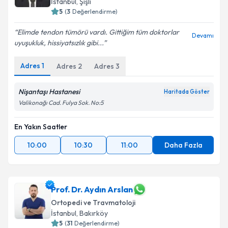
İstanbul
, Şişli
5
(
3
Değerlendirme)
Elimde tendon tümörü vardı. Gittiğim tüm doktorlar
Devamı
uyuşukluk, hissiyatsızlık gibi...
Adres
1
Adres
2
Adres
3
Nişantaşı Hastanesi
Haritada Göster
Valikonağı Cad. Fulya Sok. No:5
En Yakın Saatler
10:00
10:30
11:00
Daha Fazla
Prof. Dr. Aydın Arslan
Ortopedi ve Travmatoloji
İstanbul
, Bakırköy
5
(
31
Değerlendirme)