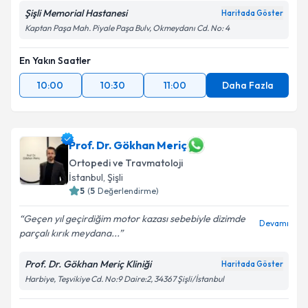
kapsamda işlenmesini kabul ediyorum.
Şişli Memorial Hastanesi
Haritada Göster
Kaptan Paşa Mah. Piyale Paşa Bulv, Okmeydanı Cd. No: 4
Takvim Talebini Gönder
En Yakın Saatler
10:00
10:30
11:00
Daha Fazla
Prof. Dr. Gökhan Meriç
Ortopedi ve Travmatoloji
İstanbul
, Şişli
5
(
5
Değerlendirme)
Geçen yıl geçirdiğim motor kazası sebebiyle dizimde
Devamı
parçalı kırık meydana...
Prof. Dr. Gökhan Meriç Kliniği
Haritada Göster
Harbiye, Teşvikiye Cd. No:9 Daire:2, 34367 Şişli/İstanbul