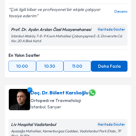
Çok ilgili kibar ve profesyonel bir ekiple çalışıyor
Devamı
tavsiye ederim
Prof. Dr. Aydın Arslan Özel Muayenehanesi
Haritada Göster
İstanbul Ataköy 7-8-9 Kısım Mahallesi Çobançeşme E-5, Üniversite Cd.
No: 20 A Blok Kat:6
En Yakın Saatler
10:00
10:30
11:00
Daha Fazla
Doç. Dr. Bülent Karslıoğlu
Ortopedi ve Travmatoloji
İstanbul
, Sarıyer
Liv Hospital Vadistanbul
Haritada Göster
Ayazağa Mahallesi, Kemerburgaz Caddesi, Vadistanbul Park Etabı, 7F
Blok, 34396