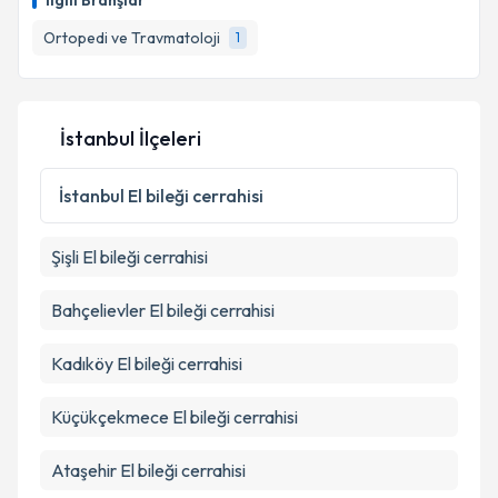
İlgili Branşlar
takvim hazırlandığında e-posta ile bilgilendireceğiz.
Ortopedi ve Travmatoloji
1
E-posta Adresiniz
İstanbul İlçeleri
Kişisel verilerimin işlenmesine ilişkin
Aydınlatma
Metni
'ni okudum ve kişisel verilerimin belirtilen
İstanbul
El bileği cerrahisi
kapsamda işlenmesini kabul ediyorum.
Şişli
El bileği cerrahisi
Takvim Talebini Gönder
Bahçelievler
El bileği cerrahisi
Kadıköy
El bileği cerrahisi
Küçükçekmece
El bileği cerrahisi
Ataşehir
El bileği cerrahisi