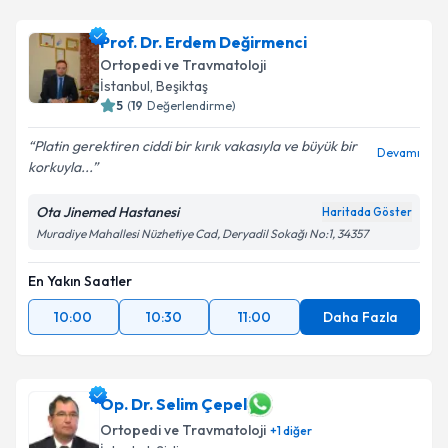
Prof. Dr. Erdem Değirmenci
Ortopedi ve Travmatoloji
İstanbul
, Beşiktaş
5
(
19
Değerlendirme)
Platin gerektiren ciddi bir kırık vakasıyla ve büyük bir
Devamı
korkuyla...
Ota Jinemed Hastanesi
Haritada Göster
Muradiye Mahallesi Nüzhetiye Cad, Deryadil Sokağı No:1, 34357
En Yakın Saatler
10:00
10:30
11:00
Daha Fazla
Op. Dr. Selim Çepel
Ortopedi ve Travmatoloji
+
1
diğer