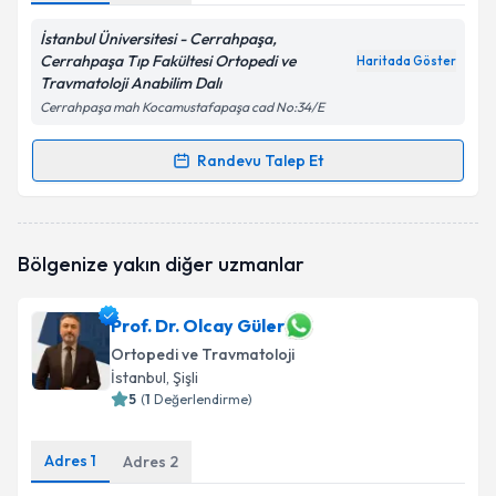
İstanbul Üniversitesi - Cerrahpaşa,
Cerrahpaşa Tıp Fakültesi Ortopedi ve
Haritada Göster
Travmatoloji Anabilim Dalı
Cerrahpaşa mah Kocamustafapaşa cad No:34/E
Randevu Talep Et
Randevu Takvimi Talebi
Prof. Dr. Hüseyin BOTANLIOĞLU
için randevu
Bölgenize yakın diğer uzmanlar
takvimi talebi oluşturun. Size bu uzmandan randevu
almanız için bir takvim hazırlandığında e-posta ile
bilgilendireceğiz.
Prof. Dr. Olcay Güler
Ortopedi ve Travmatoloji
E-posta Adresiniz
İstanbul
, Şişli
5
(
1
Değerlendirme)
Adres
1
Adres
2
Kişisel verilerimin işlenmesine ilişkin
Aydınlatma
Metni
'ni okudum ve kişisel verilerimin belirtilen