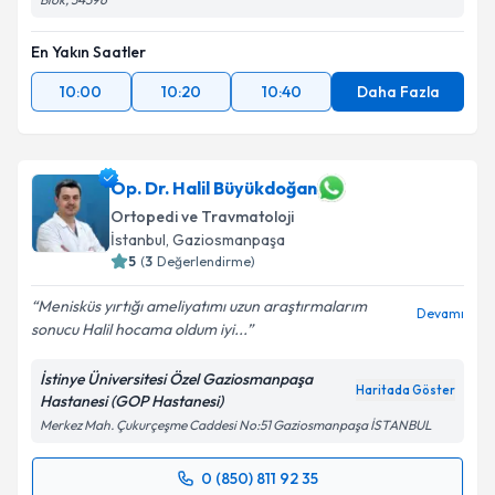
En Yakın Saatler
10:00
10:20
10:40
Daha Fazla
Op. Dr. Halil Büyükdoğan
Ortopedi ve Travmatoloji
İstanbul
, Gaziosmanpaşa
5
(
3
Değerlendirme)
Menisküs yırtığı ameliyatımı uzun araştırmalarım
Devamı
sonucu Halil hocama oldum iyi...
İstinye Üniversitesi Özel Gaziosmanpaşa
Haritada Göster
Hastanesi (GOP Hastanesi)
Merkez Mah. Çukurçeşme Caddesi No:51 Gaziosmanpaşa İSTANBUL
0 (850) 811 92 35
Randevu Takvimi Talebi