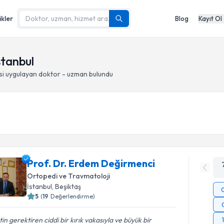
ikler
Blog
Kayıt Ol
İstanbul
si
uygulayan doktor - uzman bulundu
Prof. Dr. Erdem Değirmenci
Ortopedi ve Travmatoloji
İstanbul
, Beşiktaş
5
(
19
Değerlendirme)
tin gerektiren ciddi bir kırık vakasıyla ve büyük bir