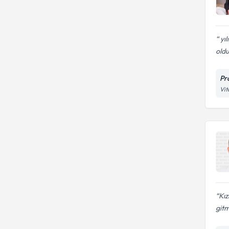
yıl
oldu
Pr
Vit
Kız
gitm