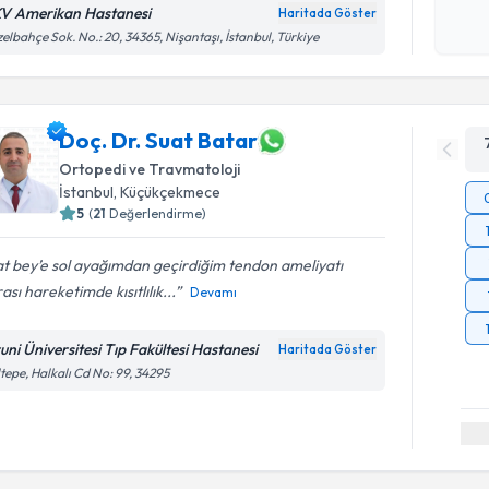
okudum
V Amerikan Hastanesi
Haritada Göster
işlenm
elbahçe Sok. No.: 20, 34365, Nişantaşı, İstanbul, Türkiye
Doç. Dr. Suat Batar
Ortopedi ve Travmatoloji
İstanbul
, Küçükçekmece
5
(
21
Değerlendirme)
t bey’e sol ayağımdan geçirdiğim tendon ameliyatı
ası hareketimde kısıtlılık...
Devamı
runi Üniversitesi Tıp Fakültesi Hastanesi
Haritada Göster
tepe, Halkalı Cd No: 99, 34295
Randevu T