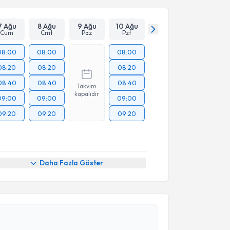
7 Ağu
8 Ağu
9 Ağu
10 Ağu
Cum
Cmt
Paz
Pzt
08:00
08:00
08:00
08:20
08:20
08:20
08:40
08:40
08:40
Takvim
kapalıdır
09:00
09:00
09:00
09:20
09:20
09:20
Daha Fazla Göster
akvimi Talebi
Mehmet E. Erdil
için randevu takvimi talebi oluşturun.
andan randevu almanız için bir takvim
ında e-posta ile bilgilendireceğiz.