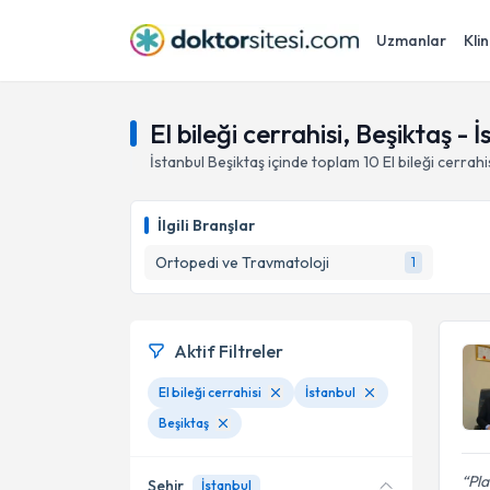
Uzmanlar
Klin
El bileği cerrahisi, Beşiktaş - 
İstanbul
Beşiktaş
içinde toplam
10
El bileği cerrahi
İlgili Branşlar
Ortopedi ve Travmatoloji
1
Aktif Filtreler
El bileği cerrahisi
İstanbul
Beşiktaş
Pla
Şehir
İstanbul