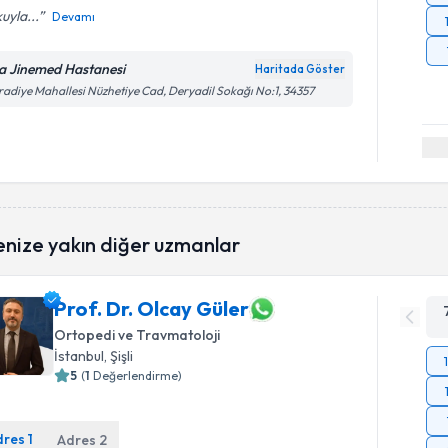
uyla...
Devamı
a Jinemed Hastanesi
Haritada Göster
adiye Mahallesi Nüzhetiye Cad, Deryadil Sokağı No:1, 34357
enize yakın diğer uzmanlar
Prof. Dr. Olcay Güler
Ortopedi ve Travmatoloji
İstanbul
, Şişli
5
(
1
Değerlendirme)
dres
1
Adres
2