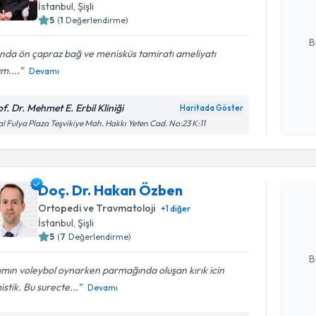
İstanbul
, Şişli
5
(
1
Değerlendirme)
E-posta Ad
B
ında ön çapraz bağ ve menisküs tamiratı ameliyatı
m....
Devamı
Kişisel
okudum
of. Dr. Mehmet E. Erbil Kliniği
Haritada Göster
işlenm
al Fulya Plaza Teşvikiye Mah. Hakkı Yeten Cad. No:23 K:11
Randevu T
Doç. Dr. 
Doç. Dr. Hakan Özben
Size bu uzm
Ortopedi ve Travmatoloji
+
1
diğer
hazırlandığ
İstanbul
, Şişli
5
(
7
Değerlendirme)
E-posta Ad
B
ımın voleybol oynarken parmağında oluşan kırık icin
istik. Bu surecte...
Devamı
Kişisel