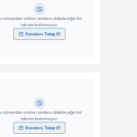
resiniz
u uzmandan online randevu alabileceğin bir
takvimi bulunmuyor.
Randevu Talep Et
 verilerimin işlenmesine ilişkin
Aydınlatma Metni
'ni
 ve kişisel verilerimin belirtilen kapsamda
esini kabul ediyorum.
akvimi Talebi
Takvim Talebini Gönder
Hakan Özben
için randevu takvimi talebi oluşturun.
andan randevu almanız için bir takvim
ında e-posta ile bilgilendireceğiz.
resiniz
u uzmandan online randevu alabileceğin bir
takvimi bulunmuyor.
Randevu Talep Et
 verilerimin işlenmesine ilişkin
Aydınlatma Metni
'ni