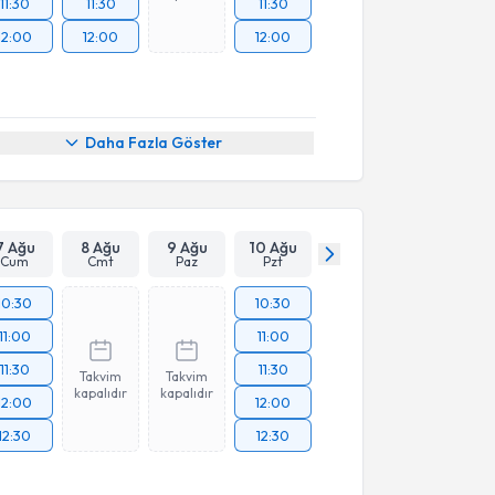
11:30
11:30
11:30
12:00
12:00
12:00
Daha Fazla Göster
7 Ağu
8 Ağu
9 Ağu
10 Ağu
Cum
Cmt
Paz
Pzt
10:30
10:30
11:00
11:00
11:30
11:30
Takvim
Takvim
kapalıdır
kapalıdır
12:00
12:00
12:30
12:30