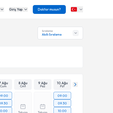
Giriş Yap
Doktor musun?
Sıralama
Akıllı Sıralama
7 Ağu
8 Ağu
9 Ağu
10 Ağu
Cum
Cmt
Paz
Pzt
09:00
09:00
09:30
09:30
10:00
10:00
Takvim
Takvim