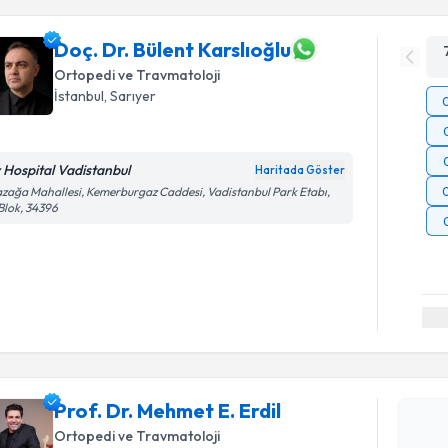
Doç. Dr. Bülent Karslıoğlu
Ortopedi ve Travmatoloji
İstanbul
, Sarıyer
v Hospital Vadistanbul
Haritada Göster
zağa Mahallesi, Kemerburgaz Caddesi, Vadistanbul Park Etabı,
Blok, 34396
Randevu T
Prof. Dr. 
Prof. Dr. Mehmet E. Erdil
Size bu uzm
Ortopedi ve Travmatoloji
hazırlandığ