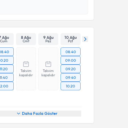
 ve kişisel verilerimin belirtilen kapsamda
esini kabul ediyorum.
Takvim Talebini Gönder
7 Ağu
8 Ağu
9 Ağu
10 Ağu
Cum
Cmt
Paz
Pzt
08:40
08:40
10:20
09:00
11:20
09:20
Takvim
Takvim
kapalıdır
kapalıdır
11:40
09:40
12:00
10:20
Daha Fazla Göster
akvimi Talebi