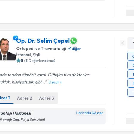
Op. Dr. Selim Çepel
Ortopedi ve Travmatoloji
+
1
diğer
İstanbul
, Şişli
5
(
3
Değerlendirme)
mde tendon tümörü vardı. Gittiğim tüm doktorlar
ukluk, hissiyatsızlık gibi...
Devamı
dres
1
Adres
2
Adres
3
şantaşı Hastanesi
Haritada Göster
ikonağı Cad. Fulya Sok. No:5