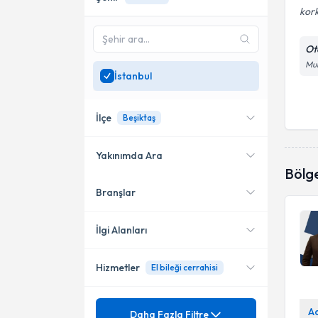
kork
Ot
Mur
İstanbul
İlçe
Beşiktaş
Yakınımda Ara
Bölg
Branşlar
Konumuma yakın uzmanları
Şişli
göster
Bahçelievler
İlgi Alanları
Kadıköy
Hizmetler
El bileği cerrahisi
Ortopedi ve Travmatoloji
Küçükçekmece
Mezuniyet
Acl (Ön Çapraz Bağ) Yırtığı
A
Daha Fazla Filtre
Ataşehir