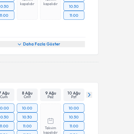
kapalıdır
kapalıdır
10:30
10:30
11:00
11:00
Daha Fazla Göster
7 Ağu
8 Ağu
9 Ağu
10 Ağu
Cum
Cmt
Paz
Pzt
10:00
10:00
10:00
10:30
10:30
10:30
11:00
11:00
11:00
Takvim
kapalıdır