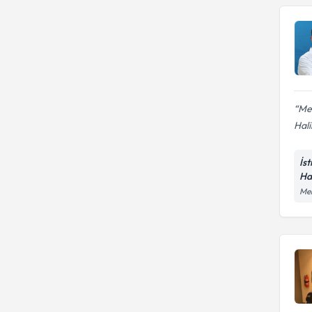
Men
Hali
İs
Ha
Me