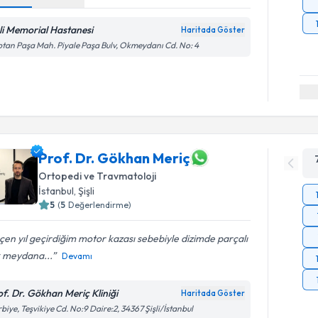
şli Memorial Hastanesi
Haritada Göster
tan Paşa Mah. Piyale Paşa Bulv, Okmeydanı Cd. No: 4
Prof. Dr. Gökhan Meriç
Ortopedi ve Travmatoloji
İstanbul
, Şişli
5
(
5
Değerlendirme)
en yıl geçirdiğim motor kazası sebebiyle dizimde parçalı
k meydana...
Devamı
of. Dr. Gökhan Meriç Kliniği
Haritada Göster
biye, Teşvikiye Cd. No:9 Daire:2, 34367 Şişli/İstanbul