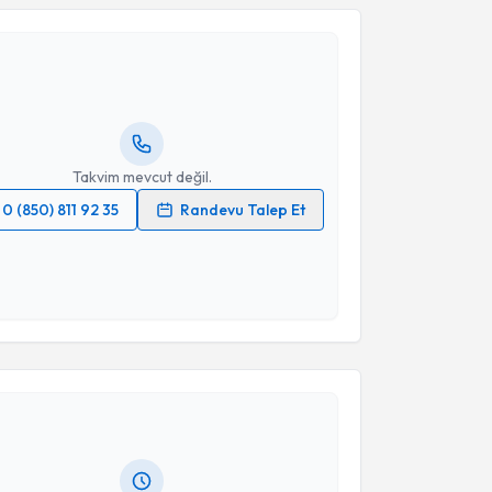
lil Büyükdoğan
için randevu takvimi talebi oluşturun.
andan randevu almanız için bir takvim
ında e-posta ile bilgilendireceğiz.
resiniz
Takvim mevcut değil.
0 (850) 811 92 35
Randevu Talep Et
 verilerimin işlenmesine ilişkin
Aydınlatma Metni
'ni
 ve kişisel verilerimin belirtilen kapsamda
esini kabul ediyorum.
akvimi Talebi
Takvim Talebini Gönder
Neslihan Aksu
için randevu takvimi talebi oluşturun.
andan randevu almanız için bir takvim
ında e-posta ile bilgilendireceğiz.
resiniz