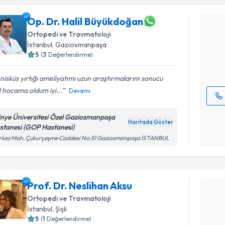
Op. Dr. Halil Büyükdoğan
Op. Dr. Ha
Size bu uzm
Ortopedi ve Travmatoloji
hazırlandığ
İstanbul
, Gaziosmanpaşa
5
(
3
Değerlendirme)
E-posta Ad
isküs yırtığı ameliyatımı uzun araştırmalarım sonucu
l hocama oldum iyi...
Devamı
Kişisel
tinye Üniversitesi Özel Gaziosmanpaşa
okudum
Haritada Göster
stanesi (GOP Hastanesi)
işlenm
rkez Mah. Çukurçeşme Caddesi No:51 Gaziosmanpaşa İSTANBUL
Randevu T
Prof. Dr. 
Prof. Dr. Neslihan Aksu
Size bu uzm
Ortopedi ve Travmatoloji
hazırlandığ
İstanbul
, Şişli
5
(
1
Değerlendirme)
E-posta Ad