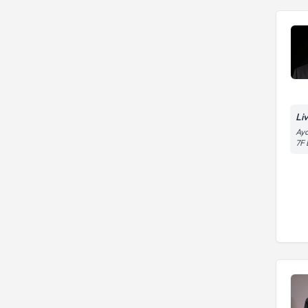
Li
Aya
7F 