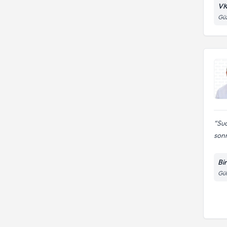
VK
Güz
Sua
sonr
Bi
Gül