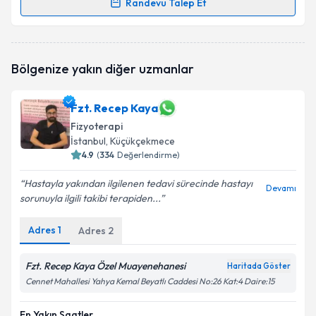
Randevu Talep Et
Randevu Takvimi Talebi
Fzt. Ece Oğul
için randevu takvimi talebi oluşturun.
Bölgenize yakın diğer uzmanlar
Size bu uzmandan randevu almanız için bir takvim
hazırlandığında e-posta ile bilgilendireceğiz.
Fzt. Recep Kaya
E-posta Adresiniz
Fizyoterapi
İstanbul
, Küçükçekmece
4.9
(
334
Değerlendirme)
Kişisel verilerimin işlenmesine ilişkin
Aydınlatma
Hastayla yakından ilgilenen tedavi sürecinde hastayı
Devamı
Metni
'ni okudum ve kişisel verilerimin belirtilen
sorunuyla ilgili takibi terapiden...
kapsamda işlenmesini kabul ediyorum.
Adres
1
Adres
2
Takvim Talebini Gönder
Fzt. Recep Kaya Özel Muayenehanesi
Haritada Göster
Cennet Mahallesi Yahya Kemal Beyatlı Caddesi No:26 Kat:4 Daire:15
En Yakın Saatler