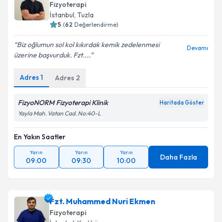
Fizyoterapi
İstanbul
, Tuzla
5
(
62
Değerlendirme)
Biz oğlumun sol kol kıkırdak kemik zedelenmesi
Devamı
üzerine başvurduk. Fzt....
Adres
1
Adres
2
FizyoNORM Fizyoterapi Klinik
Haritada Göster
Yayla Mah. Vatan Cad. No:40-L
En Yakın Saatler
Yarın
Yarın
Yarın
Daha Fazla
09:00
09:30
10:00
Fzt. Muhammed Nuri Ekmen
Fizyoterapi