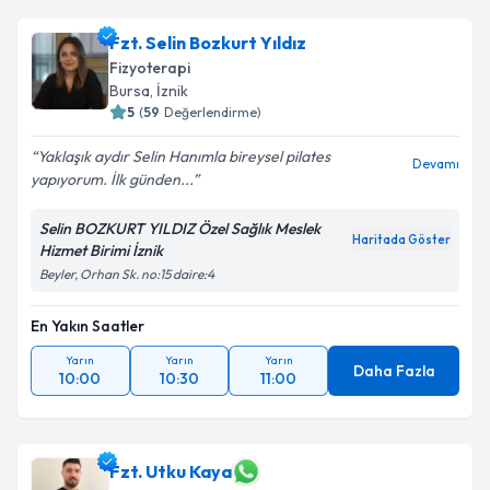
Fzt. Selin Bozkurt Yıldız
Fizyoterapi
Bursa
, İznik
5
(
59
Değerlendirme)
Yaklaşık aydır Selin Hanımla bireysel pilates
Devamı
yapıyorum. İlk günden...
Selin BOZKURT YILDIZ Özel Sağlık Meslek
Haritada Göster
Hizmet Birimi İznik
Beyler, Orhan Sk. no:15 daire:4
En Yakın Saatler
Yarın
Yarın
Yarın
Daha Fazla
10:00
10:30
11:00
Fzt. Utku Kaya