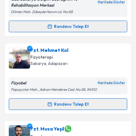
Haritada Göster
Rehabilitasyon Merkezi
Dilmen Mah. Zübeyde Hanım cd. No:88
Randevu Talep Et
Randevu Takvimi Talebi
Fzt. Hamiyet Özdemir
için randevu takvimi talebi
Fzt. Mehmet Kol
oluşturun. Size bu uzmandan randevu almanız için bir
Fizyoterapi
takvim hazırlandığında e-posta ile bilgilendireceğiz.
Sakarya
, Adapazarı
E-posta Adresiniz
Fizyobel
Haritada Göster
Papuçcular Mah., Adnan Menderes Cad. No:58, 54100
Kişisel verilerimin işlenmesine ilişkin
Aydınlatma
Randevu Talep Et
Randevu Takvimi Talebi
Metni
'ni okudum ve kişisel verilerimin belirtilen
kapsamda işlenmesini kabul ediyorum.
Fzt. Mehmet Kol
için randevu takvimi talebi
Fzt. Musa Yeşil
oluşturun. Size bu uzmandan randevu almanız için bir
Takvim Talebini Gönder