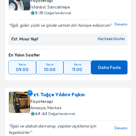
Fizyoterapi
takvim hazırlandığında e-posta ile bilgilendireceğiz.
İstanbul
, Sancaktepe
5
(
15
Değerlendirme)
E-posta Adresiniz
Devamı
İlgili, güler yüzlü ve işinde uzman biri tavsiye ediyorum
Fzt. Musa Yeşil
Haritada Göster
Kişisel verilerimin işlenmesine ilişkin
Aydınlatma
Metni
'ni okudum ve kişisel verilerimin belirtilen
En Yakın Saatler
kapsamda işlenmesini kabul ediyorum.
Yarın
Yarın
Yarın
Daha Fazla
09:00
10:00
11:00
Takvim Talebini Gönder
Fzt. Tuğçe Yıldırır Fışkın
Fizyoterapi
Amasya
, Merkez
4.9
(
43
Değerlendirme)
İlgisi ve alakalı davranışı, yapılan açıklama için
Devamı
teşekkürler