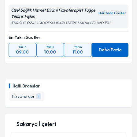
Özel Sağlık Hizmet Birimi Fizyoterapist Tuğçe
Haritada Göster
Yıldırır Fışkın
TURGUT ÖZAL CADDESİ KİRAZLI DERE MAHALLESİ NO 15 C
En Yakın Saatler
Yarın
Yarın
Yarın
Daha Fazla
09:00
10:00
11:00
İlgili Branşlar
Fizyoterapi
1
Sakarya İlçeleri