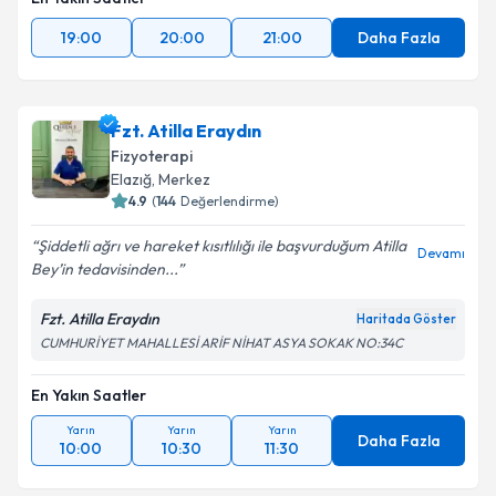
19:00
20:00
21:00
Daha Fazla
Fzt. Atilla Eraydın
Fizyoterapi
Elazığ
, Merkez
4.9
(
144
Değerlendirme)
Şiddetli ağrı ve hareket kısıtlılığı ile başvurduğum Atilla
Devamı
Bey’in tedavisinden...
Fzt. Atilla Eraydın
Haritada Göster
CUMHURİYET MAHALLESİ ARİF NİHAT ASYA SOKAK NO:34C
En Yakın Saatler
Yarın
Yarın
Yarın
Daha Fazla
10:00
10:30
11:30