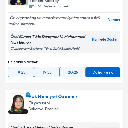
İstanbul
, Kadıköy
5
(
34
Değerlendirme)
Ön çapraz bağ ve menisküs ameliyatım sonrası fizik
Devamı
tedavi sürecimi...
Özel Ekmen Tıbbi Danışmanlık Muhammed
Haritada Göster
Nuri Ekmen
Clubsporium Bostancı Tünel Girişi Sokak No:10
En Yakın Saatler
19:25
19:55
20:25
Daha Fazla
Fzt. Hamiyet Özdemir
Fizyoterapi
Sakarya
, Erenler
Özel Sakarya Gelişim Özel Eğitim ve