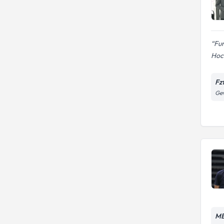
Fur
Hoc
Fz
Gev
ME