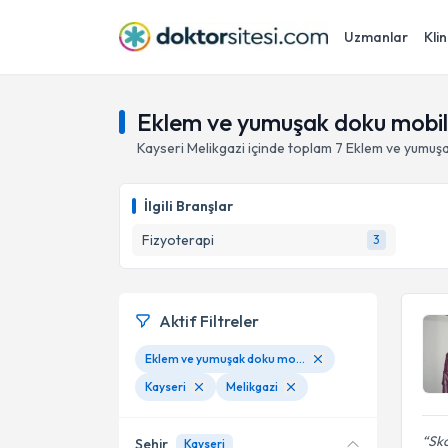
Uzmanlar
Klin
Eklem ve yumuşak doku mobiliz
Kayseri
Melikgazi
içinde toplam
7
Eklem ve yumuşa
İlgili Branşlar
Fizyoterapi
3
Aktif Filtreler
Eklem ve yumuşak doku mobilizasyon teknikleri
Kayseri
Melikgazi
Sko
Şehir
Kayseri