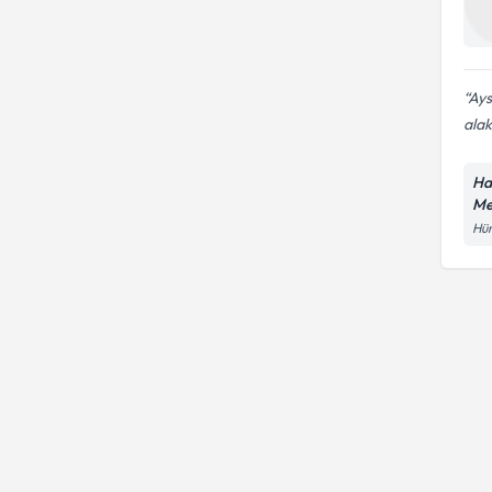
Ays
alak
Ha
Me
Hür