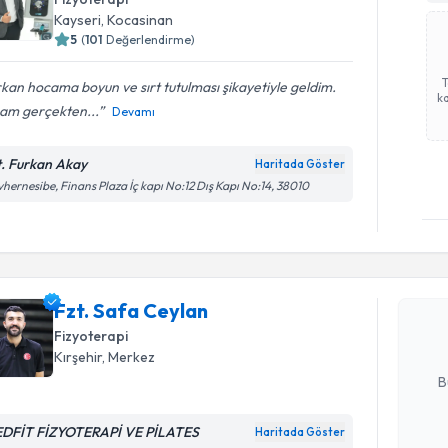
Kayseri
, Kocasinan
5
(
101
Değerlendirme)
kan hocama boyun ve sırt tutulması şikayetiyle geldim.
ka
am gerçekten...
Devamı
t. Furkan Akay
Haritada Göster
hernesibe, Finans Plaza İç kapı No:12 Dış Kapı No:14, 38010
Randevu T
Fzt. Safa
uzmandan ra
Fzt. Safa Ceylan
posta ile bi
Fizyoterapi
E-posta Ad
Kırşehir
, Merkez
B
DFİT FİZYOTERAPİ VE PİLATES
Haritada Göster