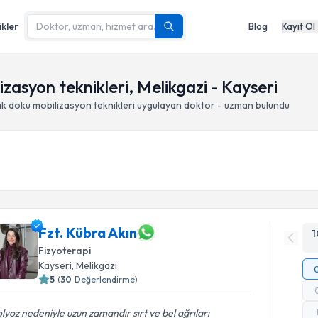
ikler
Blog
Kayıt Ol
asyon teknikleri, Melikgazi - Kayseri
k doku mobilizasyon teknikleri
uygulayan doktor - uzman bulundu
Fzt. Kübra Akın
1
Fizyoterapi
Kayseri
, Melikgazi
5
(
30
Değerlendirme)
lyoz nedeniyle uzun zamandır sırt ve bel ağrıları