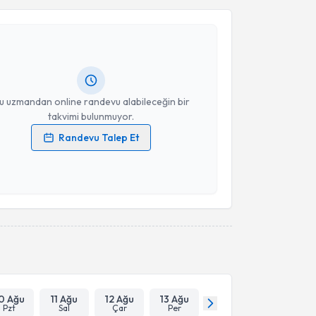
Takvim Talebini Gönder
t Kaan Çakır
için randevu takvimi talebi oluşturun.
andan randevu almanız için bir takvim
ında e-posta ile bilgilendireceğiz.
resiniz
u uzmandan online randevu alabileceğin bir
takvimi bulunmuyor.
Randevu Talep Et
 verilerimin işlenmesine ilişkin
Aydınlatma Metni
'ni
 ve kişisel verilerimin belirtilen kapsamda
esini kabul ediyorum.
Takvim Talebini Gönder
0 Ağu
11 Ağu
12 Ağu
13 Ağu
Pzt
Sal
Çar
Per