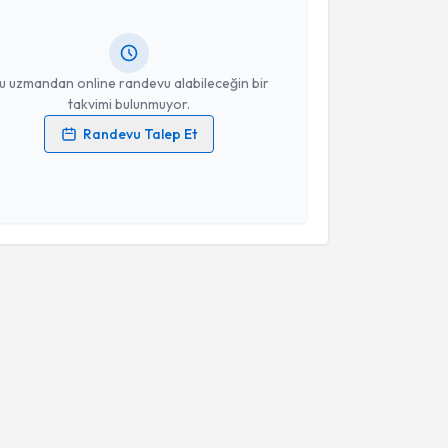
lgilendireceğiz.
resiniz
u uzmandan online randevu alabileceğin bir
takvimi bulunmuyor.
Randevu Talep Et
 verilerimin işlenmesine ilişkin
Aydınlatma Metni
'ni
 ve kişisel verilerimin belirtilen kapsamda
esini kabul ediyorum.
Takvim Talebini Gönder