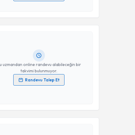
 verilerimin işlenmesine ilişkin
Aydınlatma Metni
'ni
 ve kişisel verilerimin belirtilen kapsamda
akvimi Talebi
esini kabul ediyorum.
Takvim Talebini Gönder
İçli
için randevu takvimi talebi oluşturun. Size bu
ndevu almanız için bir takvim hazırlandığında e-
lgilendireceğiz.
resiniz
u uzmandan online randevu alabileceğin bir
takvimi bulunmuyor.
Randevu Talep Et
 verilerimin işlenmesine ilişkin
Aydınlatma Metni
'ni
 ve kişisel verilerimin belirtilen kapsamda
esini kabul ediyorum.
akvimi Talebi
Takvim Talebini Gönder
r Aydoğdu
için randevu takvimi talebi oluşturun. Size
 randevu almanız için bir takvim hazırlandığında e-