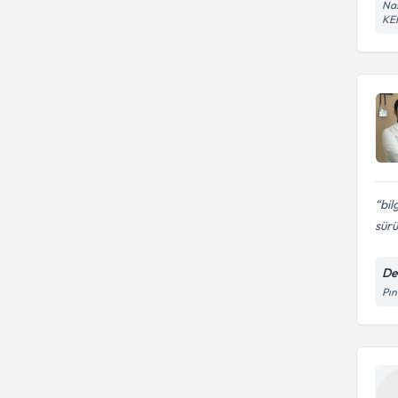
Nas
KE
bil
sür
De
Pı