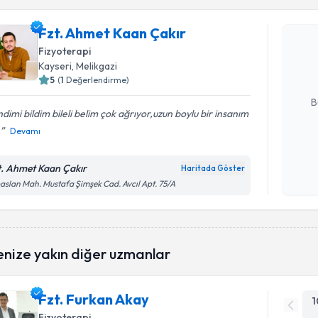
Fzt. Ahme
Fzt. Ahmet Kaan Çakır
Size bu uzm
Fizyoterapi
hazırlandığ
Kayseri
, Melikgazi
5
(
1
Değerlendirme)
E-posta Ad
B
dimi bildim bileli belim çok ağrıyor,uzun boylu bir insanım
.
Devamı
Kişisel
okudum
t. Ahmet Kaan Çakır
Haritada Göster
işlenm
aslan Mah. Mustafa Şimşek Cad. Avcıl Apt. 75/A
enize yakın diğer uzmanlar
Fzt. Furkan Akay
1
Fizyoterapi