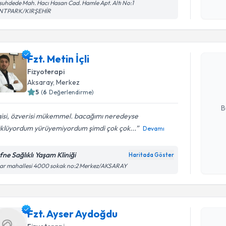
Kişisel
uhdede Mah. Hacı Hasan Cad. Hamle Apt. Altı No:1
NTPARK/KIRŞEHİR
okudum
Randevu T
işlenm
Fzt. Metin 
Fzt. Metin İçli
uzmandan ra
Fizyoterapi
posta ile bi
Aksaray
, Merkez
5
(
6
Değerlendirme)
E-posta Ad
B
gisi, özverisi mükemmel. bacağımı neredeyse
üklüyordum yürüyemiyordum şimdi çok çok...
Devamı
Kişisel
okudum
fne Sağlıklı Yaşam Kliniği
Haritada Göster
işlenm
nar mahallesi 4000 sokak no:2 Merkez/AKSARAY
Randevu T
Fzt. Ayser Aydoğdu
Fzt. Ayse
bu uzmandan