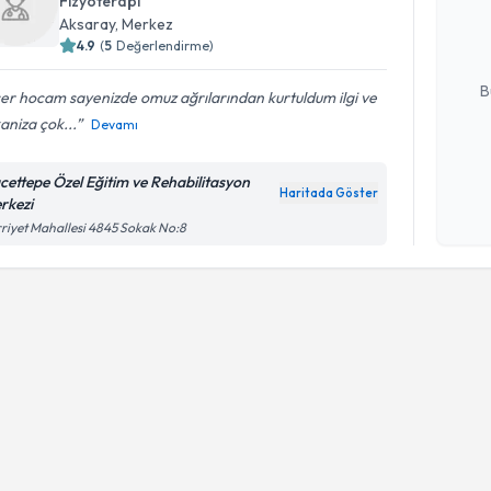
Fizyoterapi
posta ile bi
Aksaray
, Merkez
4.9
(
5
Değerlendirme)
E-posta Ad
B
er hocam sayenizde omuz ağrılarından kurtuldum ilgi ve
aniza çok...
Devamı
Kişisel
cettepe Özel Eğitim ve Rehabilitasyon
okudum
Haritada Göster
rkezi
işlenm
riyet Mahallesi 4845 Sokak No:8