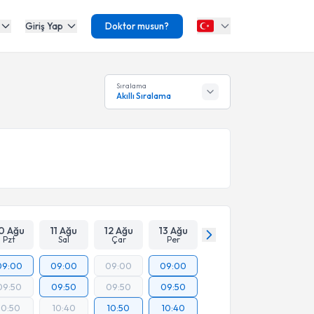
Giriş Yap
Doktor musun?
Sıralama
Akıllı Sıralama
0 Ağu
11 Ağu
12 Ağu
13 Ağu
Pzt
Sal
Çar
Per
09:00
09:00
09:00
09:00
09:50
09:50
09:50
09:50
10:50
10:40
10:50
10:40