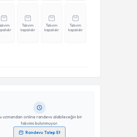
Takvim
Takvim
Takvim
Takvim
palıdır
kapalıdır
kapalıdır
kapalıdır
akvimi Talebi
 Ceylan
için randevu takvimi talebi oluşturun. Size bu
ndevu almanız için bir takvim hazırlandığında e-
lgilendireceğiz.
resiniz
u uzmandan online randevu alabileceğin bir
takvimi bulunmuyor.
Randevu Talep Et