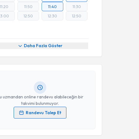
11:20
11:50
11:40
11:30
13:00
12:50
12:30
12:50
akvimi Talebi
Daha Fazla Göster
n Kürne
için randevu takvimi talebi oluşturun. Size bu
ndevu almanız için bir takvim hazırlandığında e-
lgilendireceğiz.
resiniz
u uzmandan online randevu alabileceğin bir
takvimi bulunmuyor.
Randevu Talep Et
 verilerimin işlenmesine ilişkin
Aydınlatma Metni
'ni
 ve kişisel verilerimin belirtilen kapsamda
akvimi Talebi
esini kabul ediyorum.