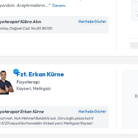
yordum. Araştırmaların...
Devamı
zyoterapist Kübra Akın
Haritada Göster
nköy, Dağyeli Cad. No:85 38050
Randevu T
Fzt. Erka
uzmandan ra
Fzt. Erkan Kürne
posta ile bi
Fizyoterapi
E-posta Ad
Kayseri
, Melikgazi
B
zyoterapist Erkan Kürne
Haritada Göster
Kişisel
at mah. Nuh Mehmet Baldöktü sok. Gürcüoğlu plaza kat/6
5/23 (seyyid burhaneddin türbesi yanı) Melikgazi/Kayseri
okudum
Randevu T
işlenm