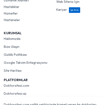
Uzmanlık Alanları
Web Siteniz İçin
Hastalıklar
Kariyer
İşe Alım
Hizmetler
Hastaneler
KURUMSAL
Hakkımızda
Bize Ulaşın
Gizlilik Politikası
Google Takvim Entegrasyonu
Site Haritası
PLATFORMLAR
Doktorsitesi.com
Doktorsitesi.az
Doktorsitesi.com sağlık sektöründe hizmet veren tıp doktorları,