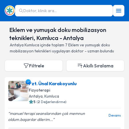
Doktor, klinik ara...
Eklem ve yumuşak doku mobilizasyon
teknikleri, Kumluca - Antalya
Antalya
Kumluca
içinde toplam
7
Eklem ve yumuşak doku
mobilizasyon teknikleri
uygulayan doktor - uzman bulundu
Filtrele
Akıllı Sıralama
Fzt. Ünal Karakoyunlu
Fizyoterapi
Antalya
, Kumluca
5
(
2
Değerlendirme)
manuel terapi seanslarından çok memnun
Devamı
oldum.başarılar dilerim...