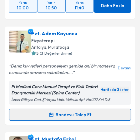
Takvim Talebini Gönder
Yarın
Yarın
Yarın
Daha Fazla
10:00
10:50
11:40
Fzt. Adem Koyuncu
Fizyoterapi
Antalya
, Muratpaşa
5
(
3
Değerlendirme)
Deniz kuvvetleri personeliyim gemide ani bir manevra
Devamı
esnasında omzumu sakatladım....
Pi Medical Care Manuel Terapi ve Fizik Tedavi
Haritada Göster
Danışmanlık Merkezi (Spine Center)
İsmet Gökşen Cad. Şirinyalı Mah. Velisulu Apt. No:107 K:4 D:8
Randevu Talep Et
Randevu Takvimi Talebi
Fzt. Adem Koyuncu
için randevu takvimi talebi
Fzt. Mustafa Erkol