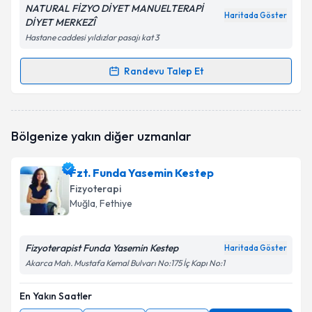
NATURAL FİZYO DİYET MANUELTERAPİ
Haritada Göster
DİYET MERKEZÎ
Hastane caddesi yıldızlar pasajı kat 3
Randevu Talep Et
Randevu Takvimi Talebi
Fzt. Ünal Karakoyunlu
için randevu takvimi talebi
Bölgenize yakın diğer uzmanlar
oluşturun. Size bu uzmandan randevu almanız için bir
takvim hazırlandığında e-posta ile bilgilendireceğiz.
Fzt. Funda Yasemin Kestep
E-posta Adresiniz
Fizyoterapi
Muğla
, Fethiye
Fizyoterapist Funda Yasemin Kestep
Kişisel verilerimin işlenmesine ilişkin
Aydınlatma
Haritada Göster
Metni
'ni okudum ve kişisel verilerimin belirtilen
Akarca Mah. Mustafa Kemal Bulvarı No:175 İç Kapı No:1
kapsamda işlenmesini kabul ediyorum.
En Yakın Saatler