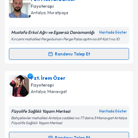
oluşturun. Size bu uzmandan randevu almanız için bir
Fizyoterapi
takvim hazırlandığında e-posta ile bilgilendireceğiz.
Antalya
, Muratpaşa
E-posta Adresiniz
Mustafa Erkol Ağrı ve Egzersiz Danismanlığı
Haritada Göster
Kırcami mahallesi Perge bulvarı Perge Palas aptm no:69 Kat:1 no:10
Kişisel verilerimin işlenmesine ilişkin
Aydınlatma
Randevu Talep Et
Randevu Takvimi Talebi
Metni
'ni okudum ve kişisel verilerimin belirtilen
kapsamda işlenmesini kabul ediyorum.
Fzt. Mustafa Erkol
için randevu takvimi talebi
Fzt. İrem Özer
oluşturun. Size bu uzmandan randevu almanız için bir
Takvim Talebini Gönder
Fizyoterapi
takvim hazırlandığında e-posta ile bilgilendireceğiz.
Antalya
, Manavgat
E-posta Adresiniz
Fizyolife Sağlıklı Yaşam Merkezi
Haritada Göster
Bahçelievler mahallesi Antalya caddesi no:77 daire:3 Manavgat Antalya
Fizyolife Sağlıklı Yaşam Merkezi
Kişisel verilerimin işlenmesine ilişkin
Aydınlatma
Randevu Talep Et