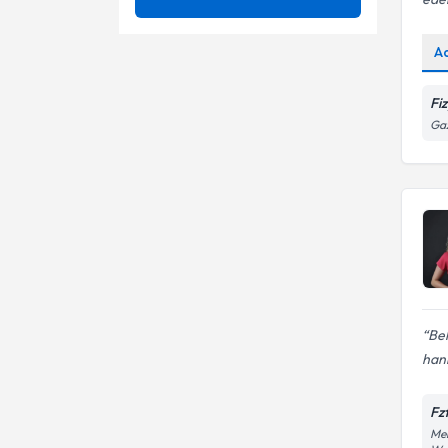
Ameliyatsız Menisküs Yırtığı
Ünvan
3D Schroth Terapi
Tedavisi
A
Ayak Bileği Yaralanmaları
Ağrı
PAMUKKALE ÜNIVERSITESI
Fi
Bel Ağrısı
Ameliyatsız bel fıtığı tedavisi
Ga
Fzt.
Bel Fıtığı
Ameliyatsız boyun fıtığı
tedavisi
Beyin Kanamaları
Ayak Bileği Yaralanmaları
Boyun Ağrısı
Bel Ağrıları
Boyun Düzleşmesi
Bel - boyun ağrıları
Boyun Fıtığı
Bel - boyun fıtığı
Bel
hanı
Çocuk Ortopedisi
Boyun Ağrıları
Fz
Boyun Düzleşmesi
Meh