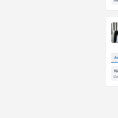
Wed
A
Yü
Cum