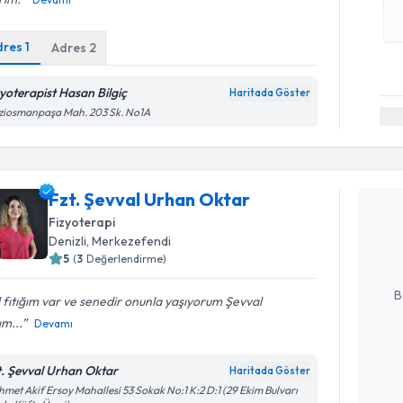
dres
1
Adres
2
zyoterapist Hasan Bilgiç
Haritada Göster
ziosmanpaşa Mah. 203 Sk. No1A
Randevu T
Fzt. Şevval Urhan Oktar
Fzt. Şevv
Size bu uzm
Fizyoterapi
hazırlandığ
Denizli
, Merkezefendi
5
(
3
Değerlendirme)
E-posta Ad
B
 fıtığım var ve senedir onunla yaşıyorum Şevval
m...
Devamı
Kişisel
t. Şevval Urhan Oktar
Haritada Göster
okudum
met Akif Ersoy Mahallesi 53 Sokak No:1 K:2 D:1 (29 Ekim Bulvarı
işlenm