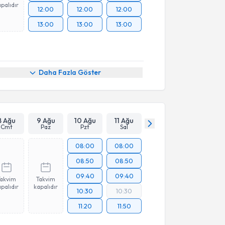
palıdır
12:00
12:00
12:00
13:00
13:00
13:00
Daha Fazla Göster
8 Ağu
9 Ağu
10 Ağu
11 Ağu
Cmt
Paz
Pzt
Sal
08:00
08:00
08:50
08:50
09:40
09:40
Takvim
Takvim
palıdır
kapalıdır
10:30
10:30
11:20
11:50