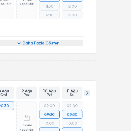
palıdır
kapalıdır
11:30
12:00
12:10
13:00
Daha Fazla Göster
8 Ağu
9 Ağu
10 Ağu
11 Ağu
Cmt
Paz
Pzt
Sal
20:30
09:00
09:00
09:30
09:30
10:00
10:00
Takvim
kapalıdır