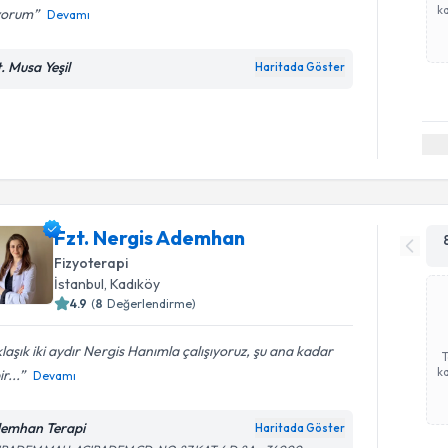
ka
yorum
Devamı
t. Musa Yeşil
Haritada Göster
Fzt. Nergis Ademhan
Fizyoterapi
İstanbul
, Kadıköy
4.9
(
8
Değerlendirme)
laşık iki aydır Nergis Hanımla çalışıyoruz, şu ana kadar
ka
r...
Devamı
emhan Terapi
Haritada Göster