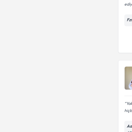
edi
Fz
Yak
hiçbi
Ad