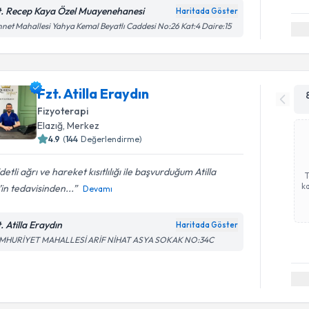
t. Recep Kaya Özel Muayenehanesi
Haritada Göster
net Mahallesi Yahya Kemal Beyatlı Caddesi No:26 Kat:4 Daire:15
Fzt. Atilla Eraydın
Fizyoterapi
Elazığ
, Merkez
4.9
(
144
Değerlendirme)
detli ağrı ve hareket kısıtlılığı ile başvurduğum Atilla
ka
in tedavisinden...
Devamı
. Atilla Eraydın
Haritada Göster
MHURİYET MAHALLESİ ARİF NİHAT ASYA SOKAK NO:34C