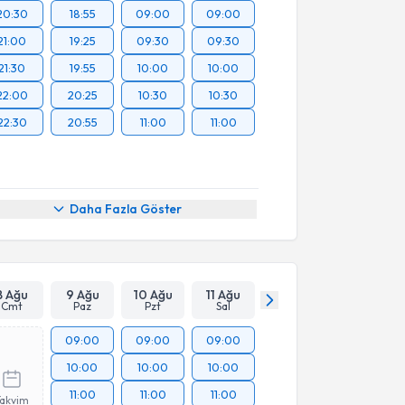
20:30
18:55
09:00
09:00
21:00
19:25
09:30
09:30
21:30
19:55
10:00
10:00
22:00
20:25
10:30
10:30
22:30
20:55
11:00
11:00
Daha Fazla Göster
8 Ağu
9 Ağu
10 Ağu
11 Ağu
Cmt
Paz
Pzt
Sal
09:00
09:00
09:00
10:00
10:00
10:00
11:00
11:00
11:00
Takvim