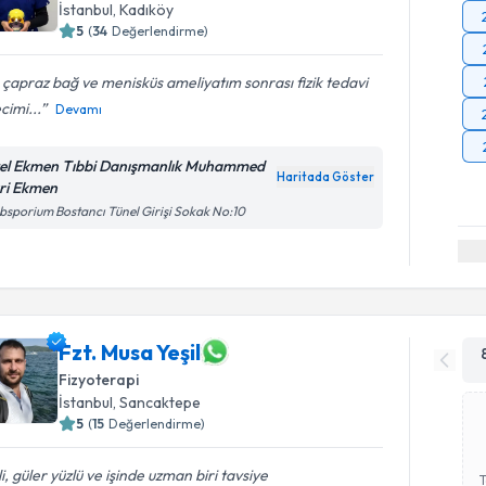
İstanbul
, Kadıköy
5
(
34
Değerlendirme)
çapraz bağ ve menisküs ameliyatım sonrası fizik tedavi
cimi...
Devamı
el Ekmen Tıbbi Danışmanlık Muhammed
Haritada Göster
ri Ekmen
bsporium Bostancı Tünel Girişi Sokak No:10
Fzt. Musa Yeşil
Fizyoterapi
İstanbul
, Sancaktepe
5
(
15
Değerlendirme)
ili, güler yüzlü ve işinde uzman biri tavsiye