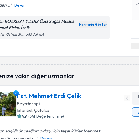
ka
den...
Devamı
lin BOZKURT YILDIZ Özel Sağlık Meslek
Haritada Göster
zmet Birimi İznik
ler, Orhan Sk. no:15 daire:4
enize yakın diğer uzmanlar
Fzt. Mehmet Erdi Çelik
Fizyoterapi
İstanbul
, Çatalca
4.9
(
541
Değerlendirme)
an sağlığı önceliğiniz olduğu için teşekkürler Mehmet
am ön muaynede...
Devamı