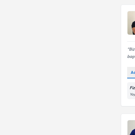
Biz
başv
A
Fi
Yay