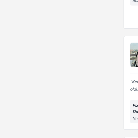
AC
Ken
oldu
Fi
Da
Niv