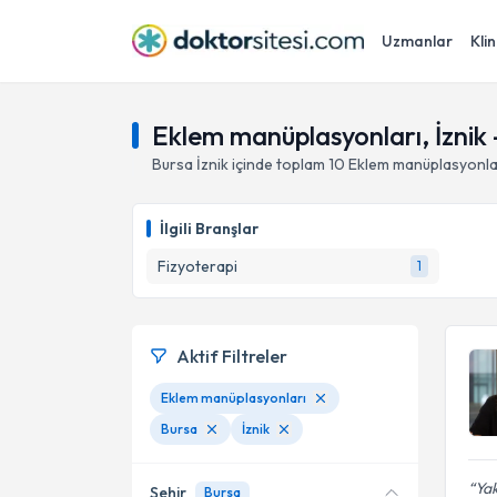
Uzmanlar
Klin
Eklem manüplasyonları, İznik 
Bursa
İznik
içinde toplam
10
Eklem manüplasyonla
İlgili Branşlar
Fizyoterapi
1
Aktif Filtreler
Eklem manüplasyonları
Bursa
İznik
Yak
Şehir
Bursa