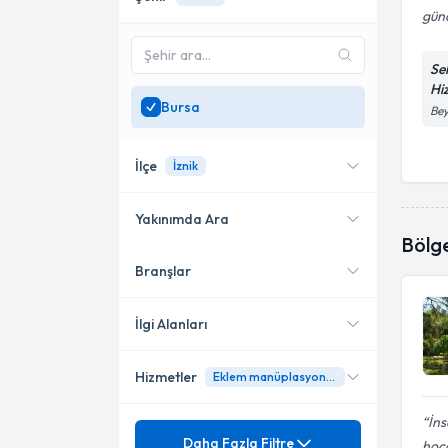
gün
Se
Hi
Bursa
Bey
İlçe
İznik
Yakınımda Ara
Bölg
Branşlar
Konumuma yakın uzmanları
Nilüfer
göster
İznik
İlgi Alanları
Hizmetler
Eklem manüplasyonları
Fizyoterapi
İns
Mezuniyet
Ağrı
Daha Fazla Filtre
hoc