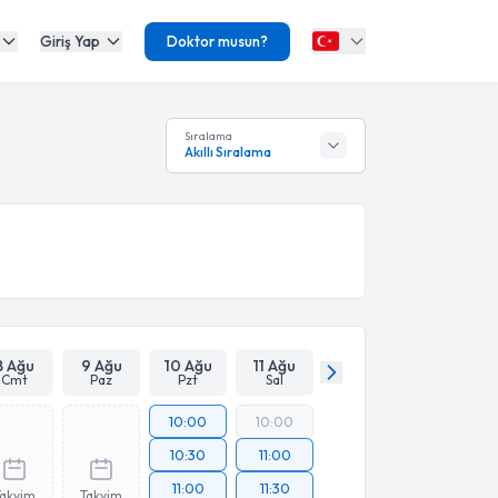
Giriş Yap
Doktor musun?
Sıralama
Akıllı Sıralama
8 Ağu
9 Ağu
10 Ağu
11 Ağu
Cmt
Paz
Pzt
Sal
10:00
10:00
10:30
11:00
11:00
11:30
Takvim
Takvim