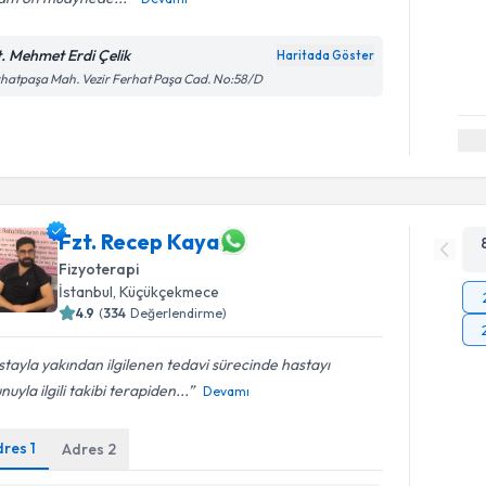
t. Mehmet Erdi Çelik
Haritada Göster
hatpaşa Mah. Vezir Ferhat Paşa Cad. No:58/D
Fzt. Recep Kaya
Fizyoterapi
İstanbul
, Küçükçekmece
4.9
(
334
Değerlendirme)
tayla yakından ilgilenen tedavi sürecinde hastayı
nuyla ilgili takibi terapiden...
Devamı
dres
1
Adres
2