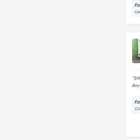
Fz
Cen
Şid
Bey’
Fzt
CU