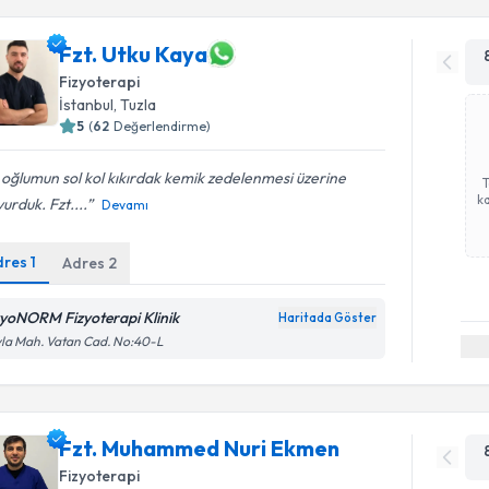
Fzt. Utku Kaya
Fizyoterapi
İstanbul
, Tuzla
5
(
62
Değerlendirme)
 oğlumun sol kol kıkırdak kemik zedelenmesi üzerine
ka
urduk. Fzt....
Devamı
dres
1
Adres
2
zyoNORM Fizyoterapi Klinik
Haritada Göster
la Mah. Vatan Cad. No:40-L
Fzt. Muhammed Nuri Ekmen
Fizyoterapi