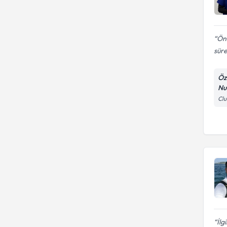
Ön 
süre
Öz
Nu
Clu
İlg