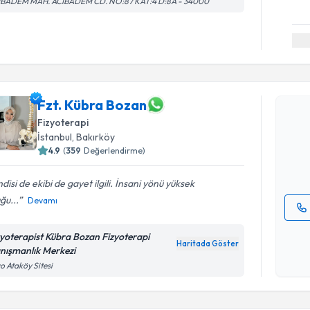
IBADEM MAH. ACIBADEM CD. NO:87 KAT:4 D:8A - 34000
Randevu T
Fzt. Kübra Bozan
Fzt. Kübr
uzmandan ra
Fizyoterapi
posta ile bi
İstanbul
, Bakırköy
4.9
(
359
Değerlendirme)
E-posta Ad
disi de ekibi de gayet ilgili. İnsani yönü yüksek
ğu...
Devamı
Kişisel
zyoterapist Kübra Bozan Fizyoterapi
okudum
Haritada Göster
nışmanlık Merkezi
işlenm
o Ataköy Sitesi
Randevu T