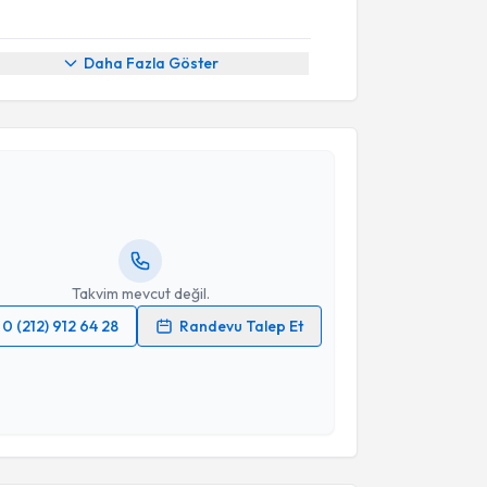
Daha Fazla Göster
akvimi Talebi
a Bozan
için randevu takvimi talebi oluşturun. Size bu
ndevu almanız için bir takvim hazırlandığında e-
lgilendireceğiz.
resiniz
Takvim mevcut değil.
0 (212) 912 64 28
Randevu Talep Et
 verilerimin işlenmesine ilişkin
Aydınlatma Metni
'ni
 ve kişisel verilerimin belirtilen kapsamda
esini kabul ediyorum.
akvimi Talebi
Takvim Talebini Gönder