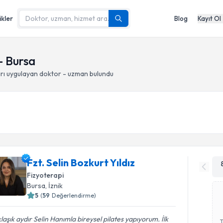
ikler
Blog
Kayıt Ol
- Bursa
rı
uygulayan doktor - uzman bulundu
Fzt. Selin Bozkurt Yıldız
Fizyoterapi
Bursa
, İznik
5
(
59
Değerlendirme)
laşık aydır Selin Hanımla bireysel pilates yapıyorum. İlk