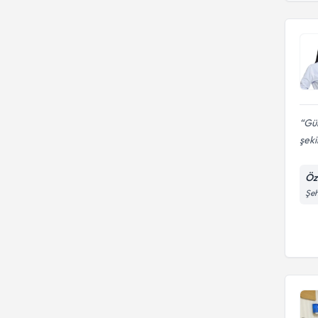
Gül
şeki
Öz
Şeh