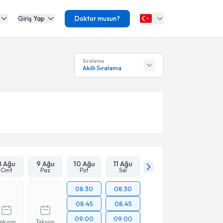
Giriş Yap
Doktor musun?
Sıralama
Akıllı Sıralama
8 Ağu
9 Ağu
10 Ağu
11 Ağu
Cmt
Paz
Pzt
Sal
08:30
08:30
08:45
08:45
09:00
09:00
Takvim
Takvim