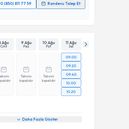
0 (850) 811 77 59
Randevu Talep Et
 verilerimin işlenmesine ilişkin
Aydınlatma Metni
'ni
 ve kişisel verilerimin belirtilen kapsamda
esini kabul ediyorum.
Takvim Talebini Gönder
8 Ağu
9 Ağu
10 Ağu
11 Ağu
Cmt
Paz
Pzt
Sal
09:00
09:20
09:40
Takvim
Takvim
Takvim
palıdır
kapalıdır
kapalıdır
10:00
10:20
Daha Fazla Göster