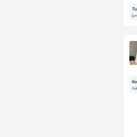
Tu
İçm
Ka
Yuk