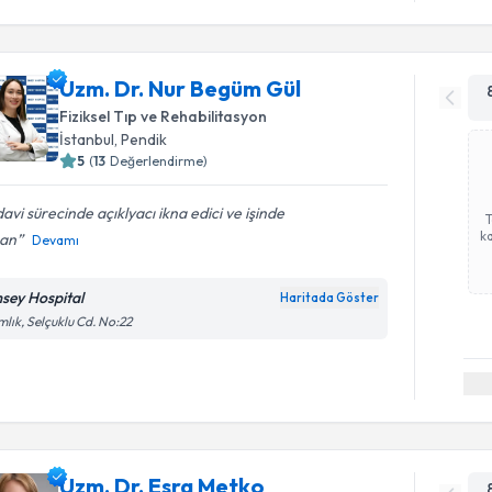
Uzm. Dr. Nur Begüm Gül
Fiziksel Tıp ve Rehabilitasyon
İstanbul
, Pendik
5
(
13
Değerlendirme)
avi sürecinde açıklyacı ikna edici ve işinde
ka
an
Devamı
sey Hospital
Haritada Göster
lık, Selçuklu Cd. No:22
Uzm. Dr. Esra Metko