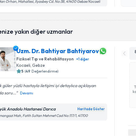
işlenm
tan Orhan, Mahallesi, İlyasbey Cd. No:38, 41400 Gebze/Kocaeli
enize yakın diğer uzmanlar
Uzm. Dr. Bahtiyar Bahtiyarov
Fiziksel Tıp ve Rehabilitasyon
+
1
diğer
Kocaeli
, Gebze
5
(
49
Değerlendirme)
 güler yüzlü hastayla iletişimi iyi detaylıca açıklayan
ka
da soru...
Devamı
yük Anadolu Hastanesi Darıca
Haritada Göster
angazi Mah, Fatih Sultan Mehmet Cad No:117/1, 41700