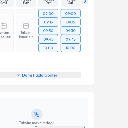
Cmt
Paz
Pzt
Sal
09:00
09:00
09:15
09:15
09:30
09:30
Takvim
Takvim
palıdır
kapalıdır
09:45
09:45
10:00
10:00
akvimi Talebi
Daha Fazla Göster
Hülya Gürbüz
için randevu takvimi talebi oluşturun.
andan randevu almanız için bir takvim
ında e-posta ile bilgilendireceğiz.
resiniz
Takvim mevcut değil.