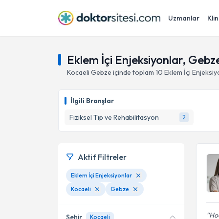
Uzmanlar
Klin
Eklem İçi Enjeksiyonlar, Gebz
Kocaeli
Gebze
içinde toplam
10
Eklem İçi Enjeksiy
İlgili Branşlar
Fiziksel Tıp ve Rehabilitasyon
2
Aktif Filtreler
Eklem İçi Enjeksiyonlar
Kocaeli
Gebze
Hoc
Şehir
Kocaeli