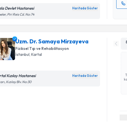
zla Devlet Hastanesi
Haritada Göster
Kişisel
eler, Piri Reis Cd. No:74
okudum
işlenm
Uzm. Dr. Samaya Mirzayeva
Fiziksel Tıp ve Rehabilitasyon
İstanbul
, Kartal
rtal Kızılay Hastanesi
Haritada Göster
ka
arı, Kızılay Blv. No:30