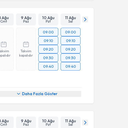
8 Ağu
9 Ağu
10 Ağu
11 Ağu
Cmt
Paz
Pzt
Sal
09:00
09:00
09:10
09:10
09:20
09:20
Takvim
Takvim
palıdır
kapalıdır
09:30
09:30
09:40
09:40
Daha Fazla Göster
8 Ağu
9 Ağu
10 Ağu
11 Ağu
Cmt
Paz
Pzt
Sal