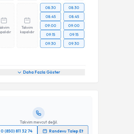
08:30
08:30
08:45
08:45
09:00
09:00
Takvim
Takvim
palıdır
kapalıdır
09:15
09:15
09:30
09:30
akvimi Talebi
Daha Fazla Göster
İlhan Karabekir
için randevu takvimi talebi oluşturun.
andan randevu almanız için bir takvim
ında e-posta ile bilgilendireceğiz.
resiniz
Takvim mevcut değil.
0 (850) 811 32 74
Randevu Talep Et