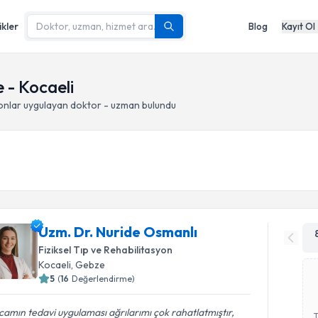
ikler
Blog
Kayıt Ol
e - Kocaeli
onlar
uygulayan doktor - uzman bulundu
Uzm. Dr. Nuride Osmanlı
Fiziksel Tıp ve Rehabilitasyon
Kocaeli
, Gebze
5
(
16
Değerlendirme)
amın tedavi uygulaması ağrılarımı çok rahatlatmıştır,