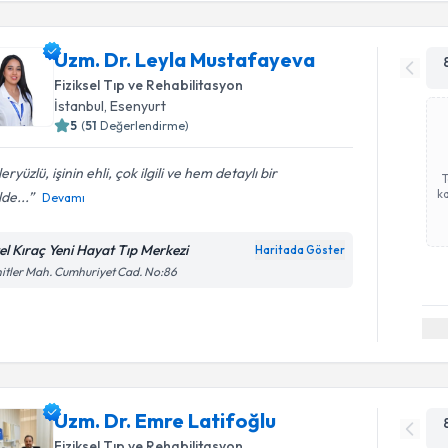
Uzm. Dr. Leyla Mustafayeva
Fiziksel Tıp ve Rehabilitasyon
İstanbul
, Esenyurt
5
(
51
Değerlendirme)
eryüzlü, işinin ehli, çok ilgili ve hem detaylı bir
ka
lde...
Devamı
el Kıraç Yeni Hayat Tıp Merkezi
Haritada Göster
itler Mah. Cumhuriyet Cad. No:86
Uzm. Dr. Emre Latifoğlu
Fiziksel Tıp ve Rehabilitasyon