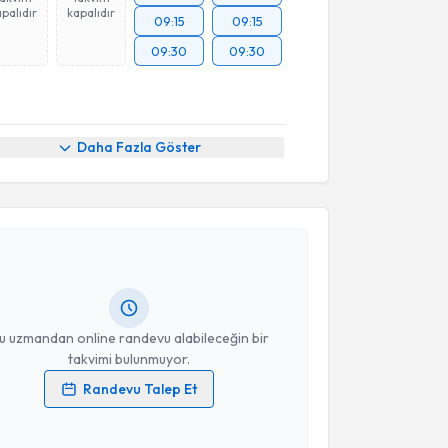
palıdır
kapalıdır
09:15
09:15
09:30
09:30
Daha Fazla Göster
akvimi Talebi
rsin Şahin
için randevu takvimi talebi oluşturun. Size
 randevu almanız için bir takvim hazırlandığında e-
lgilendireceğiz.
resiniz
u uzmandan online randevu alabileceğin bir
takvimi bulunmuyor.
Randevu Talep Et
 verilerimin işlenmesine ilişkin
Aydınlatma Metni
'ni
 ve kişisel verilerimin belirtilen kapsamda