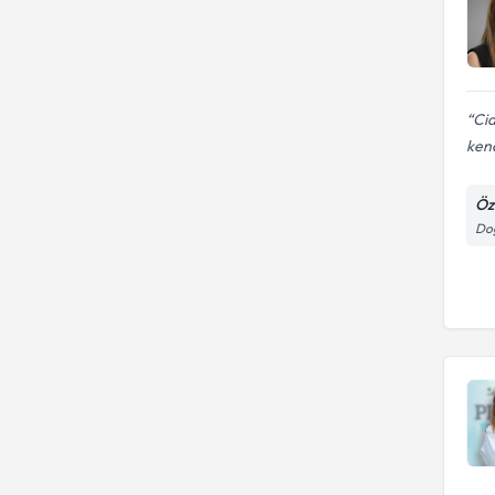
Cid
kend
Öz
Doğ