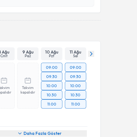
esini kabul ediyorum.
Takvim Talebini Gönder
8 Ağu
9 Ağu
10 Ağu
11 Ağu
Cmt
Paz
Pzt
Sal
09:00
09:00
09:30
09:30
10:00
10:00
Takvim
Takvim
palıdır
kapalıdır
10:30
10:30
11:00
11:00
Daha Fazla Göster