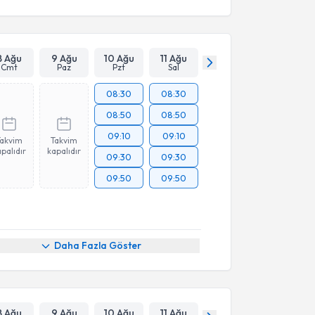
8 Ağu
9 Ağu
10 Ağu
11 Ağu
Cmt
Paz
Pzt
Sal
08:30
08:30
08:50
08:50
09:10
09:10
Takvim
Takvim
palıdır
kapalıdır
09:30
09:30
09:50
09:50
Daha Fazla Göster
8 Ağu
9 Ağu
10 Ağu
11 Ağu