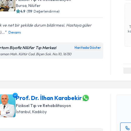
Bursa
, Nilüfer
4.9
(
119
Değerlendirme)
k ve net bir şekilde durum bildirmesi. Hastaya güler
ka
ü...
Devamı
rtom Biyofiz Nilüfer Tıp Merkezi
Haritada Göster
aman Mah. Kültür Cad. Biçen Sok. No:10, 16130
Randevu T
Prof. Dr. 
Size bu uzm
hazırlandığ
Prof. Dr. İlhan Karabekir
Fiziksel Tıp ve Rehabilitasyon
E-posta Ad
İstanbul
, Kadıköy