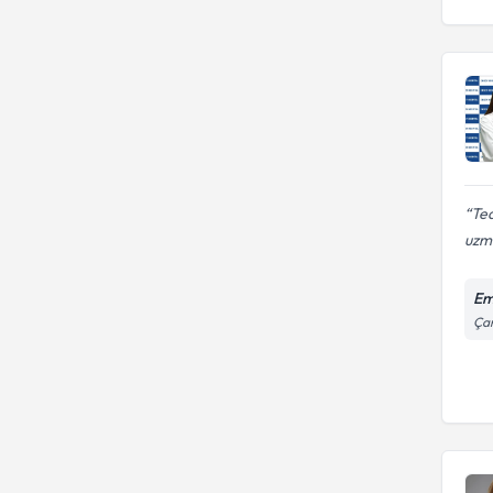
Ted
uzm
Em
Çam