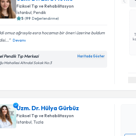
Fiziksel Tıp ve Rehabilitasyon
İstanbul
, Pendik
5
(
99
Değerlendirme)
di omuz ağrısıyla esra hocamızı bir öneri üzerine buldum
ka
isi...
Devamı
el Pendik Tıp Merkezi
Haritada Göster
u Mahallesi Altındal Sokak No:3
Randevu T
Uzm. Dr. 
Size bu uzm
Uzm. Dr. Hülya Gürbüz
hazırlandığ
Fiziksel Tıp ve Rehabilitasyon
E-posta Ad
İstanbul
, Tuzla