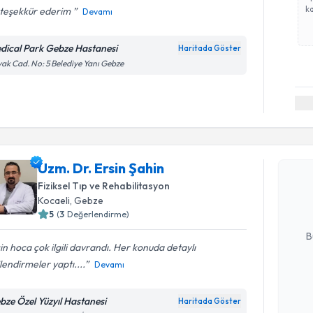
ka
teşekkür ederim ️
Devamı
dical Park Gebze Hastanesi
Haritada Göster
ak Cad. No: 5 Belediye Yanı Gebze
Randevu T
Uzm. Dr. E
Uzm. Dr. Ersin Şahin
bu uzmandan
Fiziksel Tıp ve Rehabilitasyon
posta ile bi
Kocaeli
, Gebze
5
(
3
Değerlendirme)
E-posta Ad
B
in hoca çok ilgili davrandı. Her konuda detaylı
ilendirmeler yaptı....
Devamı
Kişisel
okudum
bze Özel Yüzyıl Hastanesi
Haritada Göster