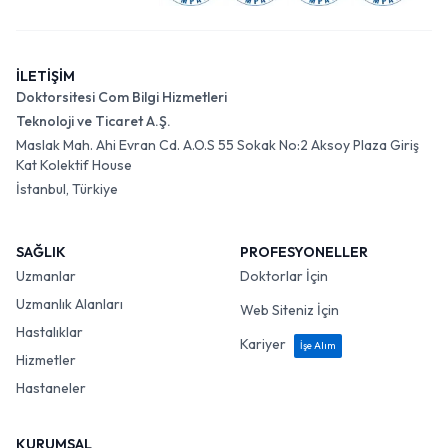
İLETİŞİM
Doktorsitesi Com Bilgi Hizmetleri
Teknoloji ve Ticaret A.Ş.
Maslak Mah. Ahi Evran Cd. A.O.S 55 Sokak No:2 Aksoy Plaza Giriş
Kat Kolektif House
İstanbul, Türkiye
SAĞLIK
PROFESYONELLER
Uzmanlar
Doktorlar İçin
Uzmanlık Alanları
Web Siteniz İçin
Hastalıklar
Kariyer
İşe Alım
Hizmetler
Hastaneler
KURUMSAL