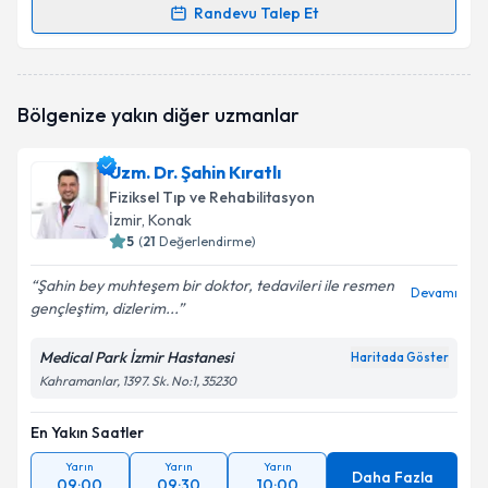
Randevu Talep Et
Randevu Takvimi Talebi
Uzm. Dr. Gül Kulan
için randevu takvimi talebi
Bölgenize yakın diğer uzmanlar
oluşturun. Size bu uzmandan randevu almanız için bir
takvim hazırlandığında e-posta ile bilgilendireceğiz.
Uzm. Dr. Şahin Kıratlı
E-posta Adresiniz
Fiziksel Tıp ve Rehabilitasyon
İzmir
, Konak
5
(
21
Değerlendirme)
Şahin bey muhteşem bir doktor, tedavileri ile resmen
Kişisel verilerimin işlenmesine ilişkin
Aydınlatma
Devamı
gençleştim, dizlerim...
Metni
'ni okudum ve kişisel verilerimin belirtilen
kapsamda işlenmesini kabul ediyorum.
Medical Park İzmir Hastanesi
Haritada Göster
Kahramanlar, 1397. Sk. No:1, 35230
Takvim Talebini Gönder
En Yakın Saatler
Yarın
Yarın
Yarın
Daha Fazla
09:00
09:30
10:00