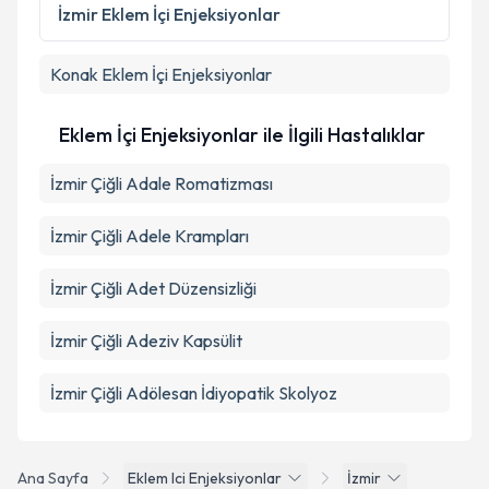
Metni
'ni okudum ve kişisel verilerimin belirtilen
İzmir
Eklem İçi Enjeksiyonlar
kapsamda işlenmesini kabul ediyorum.
Konak
Eklem İçi Enjeksiyonlar
Takvim Talebini Gönder
Eklem İçi Enjeksiyonlar ile İlgili Hastalıklar
İzmir Çiğli Adale Romatizması
İzmir Çiğli Adele Krampları
İzmir Çiğli Adet Düzensizliği
İzmir Çiğli Adeziv Kapsülit
İzmir Çiğli Adölesan İdiyopatik Skolyoz
Ana Sayfa
Eklem Ici Enjeksiyonlar
İzmir