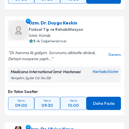
Uzm. Dr. Duygu Keskin
Fiziksel Tıp ve Rehabilitasyon
İzmir
, Konak
5
(
4
Değerlendirme)
Dr hanıma ilk gidişim. Sorunumu dikkatle dinledi,
Devamı
Detaylı muayene yaptı...
Medicana International İzmir Hastanesi
Haritada Göster
Yenişehir, İşçiler Cd. No:126
En Yakın Saatler
Yarın
Yarın
Yarın
Daha Fazla
09:00
09:30
10:00