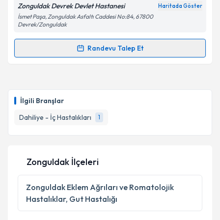
Zonguldak Devrek Devlet Hastanesi
Haritada Göster
İsmet Paşa, Zonguldak Asfaltı Caddesi No:84, 67800
Devrek/Zonguldak
Randevu Talep Et
Randevu Takvimi Talebi
Uzm. Dr. Doğancan Yılmaz
için randevu takvimi
talebi oluşturun. Size bu uzmandan randevu almanız
İlgili Branşlar
için bir takvim hazırlandığında e-posta ile
bilgilendireceğiz.
Dahiliye - İç Hastalıkları
1
E-posta Adresiniz
Zonguldak İlçeleri
Kişisel verilerimin işlenmesine ilişkin
Aydınlatma
Zonguldak
Eklem Ağrıları ve Romatolojik
Metni
'ni okudum ve kişisel verilerimin belirtilen
Hastalıklar, Gut Hastalığı
kapsamda işlenmesini kabul ediyorum.