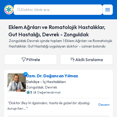
Doktor, klinik ara...
Eklem Ağrıları ve Romatolojik Hastalıklar,
Gut Hastalığı, Devrek - Zonguldak
Zonguldak
Devrek
içinde toplam
1
Eklem Ağrıları ve Romatolojik
Hastalıklar, Gut Hastalığı
uygulayan doktor - uzman bulundu
Filtrele
Akıllı Sıralama
Uzm. Dr. Doğancan Yılmaz
Dahiliye - İç Hastalıkları
Zonguldak
, Devrek
5
(
6
Değerlendirme)
Doktor Bey’in ilgisinden, hasta ile güzel bir diyalog
Devamı
kurup her...