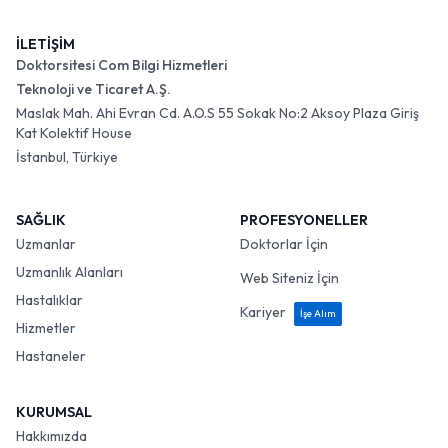
İLETİŞİM
Doktorsitesi Com Bilgi Hizmetleri
Teknoloji ve Ticaret A.Ş.
Maslak Mah. Ahi Evran Cd. A.O.S 55 Sokak No:2 Aksoy Plaza Giriş
Kat Kolektif House
İstanbul, Türkiye
SAĞLIK
PROFESYONELLER
Uzmanlar
Doktorlar İçin
Uzmanlık Alanları
Web Siteniz İçin
Hastalıklar
Kariyer
İşe Alım
Hizmetler
Hastaneler
KURUMSAL
Hakkımızda