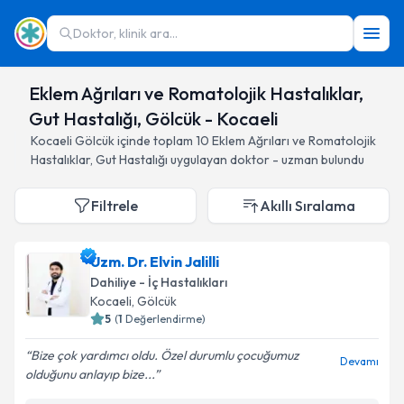
Doktor, klinik ara...
Eklem Ağrıları ve Romatolojik Hastalıklar,
Gut Hastalığı, Gölcük - Kocaeli
Kocaeli
Gölcük
içinde toplam
10
Eklem Ağrıları ve Romatolojik
Hastalıklar, Gut Hastalığı
uygulayan doktor - uzman bulundu
Filtrele
Akıllı Sıralama
Uzm. Dr. Elvin Jalilli
Dahiliye - İç Hastalıkları
Kocaeli
, Gölcük
5
(
1
Değerlendirme)
Bize çok yardımcı oldu. Özel durumlu çocuğumuz
Devamı
olduğunu anlayıp bize...