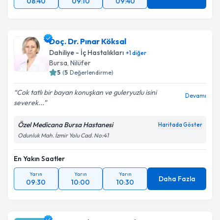
08:40
09:10
09:40
Doç. Dr. Pınar Köksal
Dahiliye - İç Hastalıkları
+
1
diğer
Bursa
, Nilüfer
5
(
5
Değerlendirme)
Cok tatlı bir bayan konuşkan ve guleryuzlu isini
Devamı
severek...
Özel Medicana Bursa Hastanesi
Haritada Göster
Odunluk Mah. İzmir Yolu Cad. No:41
En Yakın Saatler
Yarın
Yarın
Yarın
Daha Fazla
09:30
10:00
10:30