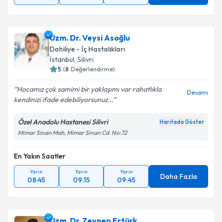
Uzm. Dr. Veysi Asoğlu
Dahiliye - İç Hastalıkları
İstanbul
, Silivri
5
(
8
Değerlendirme)
Hocamız çok samimi bir yaklaşımı var rahatlıkla
Devamı
kendinizi ifade edebiliyorsunuz...
Özel Anadolu Hastanesi Silivri
Haritada Göster
Mimar Sinan Mah, Mimar Sinan Cd. No:72
En Yakın Saatler
Yarın
Yarın
Yarın
Daha Fazla
08:45
09:15
09:45
Uzm. Dr. Zeynep Ertürk