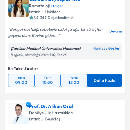
Romatoloji
+
1
diğer
İstanbul
, Üsküdar
4.9
(
169
Değerlendirme)
Behçet hastalığı sebebiyle oldukça ağır bir süreçten
Devamı
geçiyordum. Beyine giden...
Çamlıca Medipol Üniversitesi Hastanesi
Haritada Göster
Bulgurlu, Alemdağ Cd No:100, 34696
En Yakın Saatler
Yarın
Yarın
Yarın
Daha Fazla
09:00
10:30
12:00
Prof. Dr. Alihan Oral
Dahiliye - İç Hastalıkları
İstanbul
, Beşiktaş