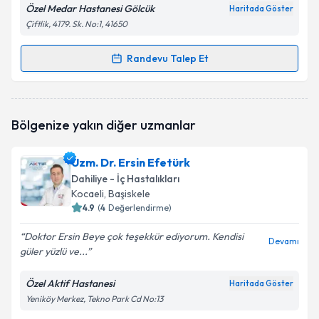
Özel Medar Hastanesi Gölcük
Haritada Göster
Çiftlik, 4179. Sk. No:1, 41650
Randevu Talep Et
Randevu Takvimi Talebi
Uzm. Dr. Elvin Jalilli
için randevu takvimi talebi
Bölgenize yakın diğer uzmanlar
oluşturun. Size bu uzmandan randevu almanız için bir
takvim hazırlandığında e-posta ile bilgilendireceğiz.
Uzm. Dr. Ersin Efetürk
E-posta Adresiniz
Dahiliye - İç Hastalıkları
Kocaeli
, Başiskele
4.9
(
4
Değerlendirme)
Doktor Ersin Beye çok teşekkür ediyorum. Kendisi
Kişisel verilerimin işlenmesine ilişkin
Aydınlatma
Devamı
güler yüzlü ve...
Metni
'ni okudum ve kişisel verilerimin belirtilen
kapsamda işlenmesini kabul ediyorum.
Özel Aktif Hastanesi
Haritada Göster
Yeniköy Merkez, Tekno Park Cd No:13
Takvim Talebini Gönder