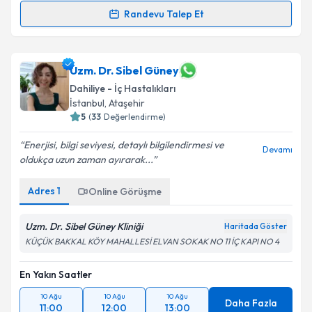
Randevu Talep Et
Randevu Takvimi Talebi
Uzm. Dr. Ersin Efetürk
için randevu takvimi talebi
Uzm. Dr. Sibel Güney
oluşturun. Size bu uzmandan randevu almanız için bir
Dahiliye - İç Hastalıkları
takvim hazırlandığında e-posta ile bilgilendireceğiz.
İstanbul
, Ataşehir
5
(
33
Değerlendirme)
E-posta Adresiniz
Enerjisi, bilgi seviyesi, detaylı bilgilendirmesi ve
Devamı
oldukça uzun zaman ayırarak...
Adres
1
Kişisel verilerimin işlenmesine ilişkin
Online Görüşme
Aydınlatma
Metni
'ni okudum ve kişisel verilerimin belirtilen
kapsamda işlenmesini kabul ediyorum.
Uzm. Dr. Sibel Güney Kliniği
Haritada Göster
KÜÇÜK BAKKAL KÖY MAHALLESİ ELVAN SOKAK NO 11 İÇ KAPI NO 4
Takvim Talebini Gönder
En Yakın Saatler
10 Ağu
10 Ağu
10 Ağu
Daha Fazla
11:00
12:00
13:00