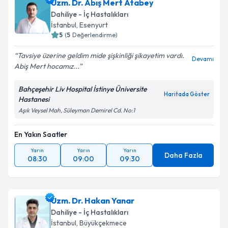
Uzm. Dr. Abış Mert Atabey
Dahiliye - İç Hastalıkları
İstanbul
, Esenyurt
5
(
5
Değerlendirme)
Tavsiye üzerine geldim mide şişkinliği şikayetim vardı.
Devamı
Abiş Mert hocamız...
Bahçeşehir Liv Hospital İstinye Üniversite
Haritada Göster
Hastanesi
Aşık Veysel Mah, Süleyman Demirel Cd. No:1
En Yakın Saatler
Yarın
Yarın
Yarın
Daha Fazla
08:30
09:00
09:30
Uzm. Dr. Hakan Yanar
Dahiliye - İç Hastalıkları
İstanbul
, Büyükçekmece