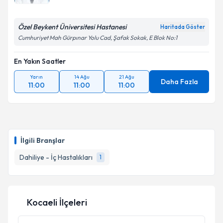
Özel Beykent Üniversitesi Hastanesi
Haritada Göster
Cumhuriyet Mah Gürpınar Yolu Cad, Şafak Sokak, E Blok No:1
En Yakın Saatler
Yarın
14 Ağu
21 Ağu
Daha Fazla
11:00
11:00
11:00
İlgili Branşlar
Dahiliye - İç Hastalıkları
1
Kocaeli İlçeleri